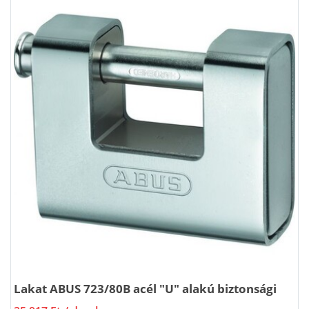
Lakat ABUS 723/80B acél "U" alakú biztonsági