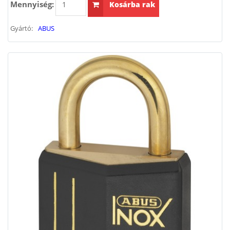
Mennyiség:
Kosárba rak
Gyártó:
ABUS