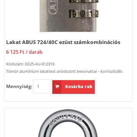
Lakat ABUS 724/40C ezüst számkombinációs
6 125 Ft
/ darab
Kódszám:
GS25-AU-012319
Tömör alumínium lakattest anódozott bevonattal – korrózióálló.
Mennyiség:
Kosárba rak