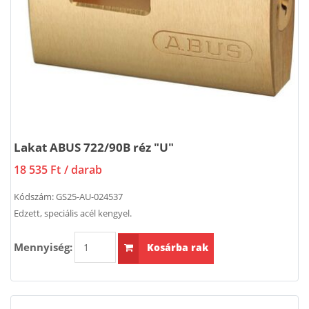
Lakat ABUS 722/90B réz "U"
18 535 Ft
/ darab
Kódszám:
GS25-AU-024537
Edzett, speciális acél kengyel.
Mennyiség:
Kosárba rak