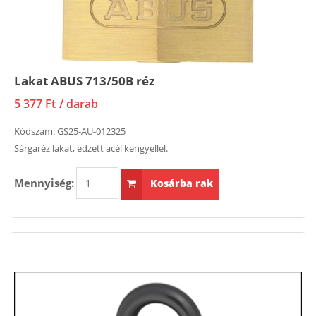
Lakat ABUS 713/50B réz
5 377 Ft
/ darab
Kódszám:
GS25-AU-012325
Sárgaréz lakat, edzett acél kengyellel.
Mennyiség:
Kosárba rak