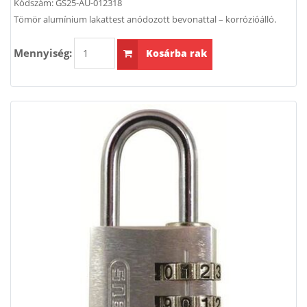
Kódszám:
GS25-AU-012318
Tömör alumínium lakattest anódozott bevonattal – korrózióálló.
Mennyiség:
Kosárba rak