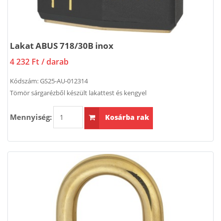
Lakat ABUS 718/30B inox
4 232 Ft
/ darab
Kódszám:
GS25-AU-012314
Tömör sárgarézből készült lakattest és kengyel
Mennyiség:
Kosárba rak