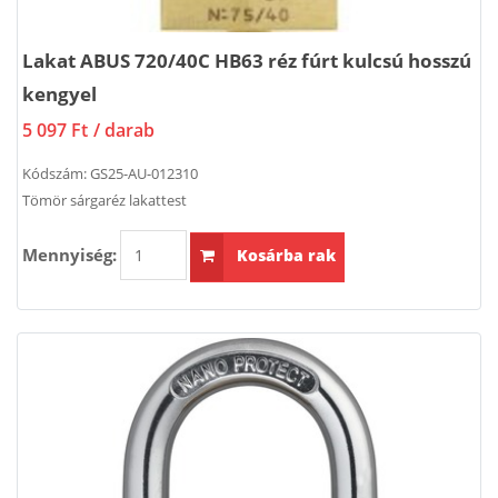
Lakat ABUS 720/40C HB63 réz fúrt kulcsú hosszú
kengyel
5 097 Ft
/ darab
Kódszám:
GS25-AU-012310
Tömör sárgaréz lakattest
Mennyiség:
Kosárba rak