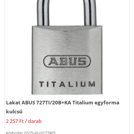
Lakat ABUS 727TI/20B+KA Titalium egyforma
kulcsú
2 257 Ft
/ darab
Kódszám:
GS25-AU-0177403