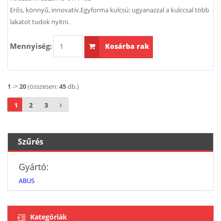
Erős, könnyű, innovatív.Egyforma kulcsú: ugyanazzal a kulccsal több
lakatot tudok nyitni.
Mennyiség:
Kosárba rak
1
->
20
(összesen:
45
db.)
1
2
3
Szűrés
Gyártó:
ABUS
Kategóriák