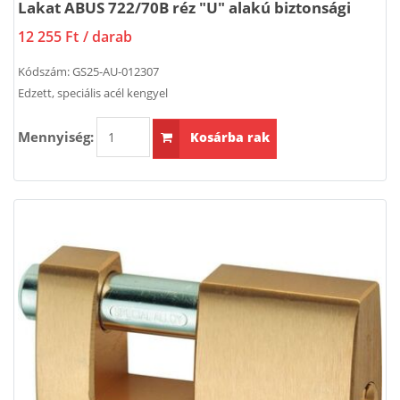
Lakat ABUS 722/70B réz "U" alakú biztonsági
12 255 Ft
/ darab
Kódszám:
GS25-AU-012307
Edzett, speciális acél kengyel
Mennyiség:
Kosárba rak