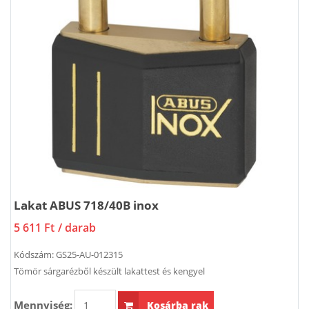
Lakat ABUS 718/40B inox
5 611 Ft
/ darab
Kódszám:
GS25-AU-012315
Tömör sárgarézből készült lakattest és kengyel
Mennyiség:
Kosárba rak