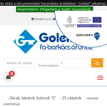
Az oldal a kényelmesebb használata érdekében "sütiket" alkalmaz.
Megértettem, elfogadom a "sütik" használatát.
KÉRDÉSE VAN? Hívjon bennünket!:
+36 20 977-6494
Kosár
(üres)
Bejelentkezés
Összes kategória
0
Zárak, lakatok, kulcsok "S"
25 Lakatok
Keresés
eredménye