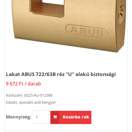
Lakat ABUS 722/63B réz "U" alakú biztonsági
9 672 Ft
/ darab
Kódszám:
GS25-AU-012306
Edzett, speciális acél kengyel
Mennyiség:
Kosárba rak