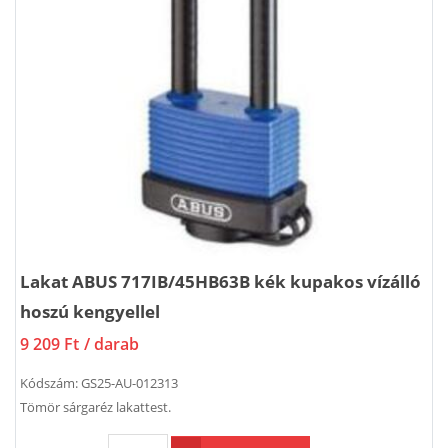
Lakat ABUS 717IB/45HB63B kék kupakos vízálló
hoszú kengyellel
9 209 Ft
/ darab
Kódszám:
GS25-AU-012313
Tömör sárgaréz lakattest.