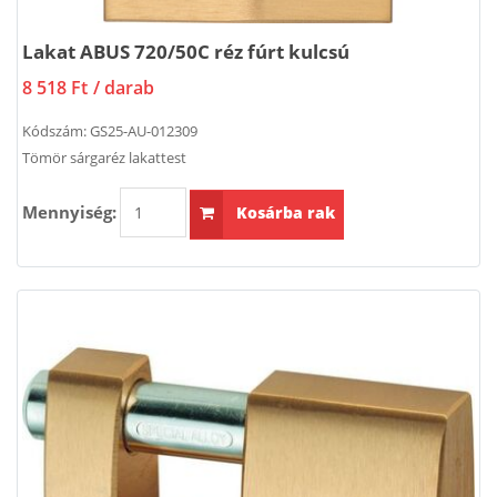
Lakat ABUS 720/50C réz fúrt kulcsú
8 518 Ft
/ darab
Kódszám:
GS25-AU-012309
Tömör sárgaréz lakattest
Mennyiség:
Kosárba rak