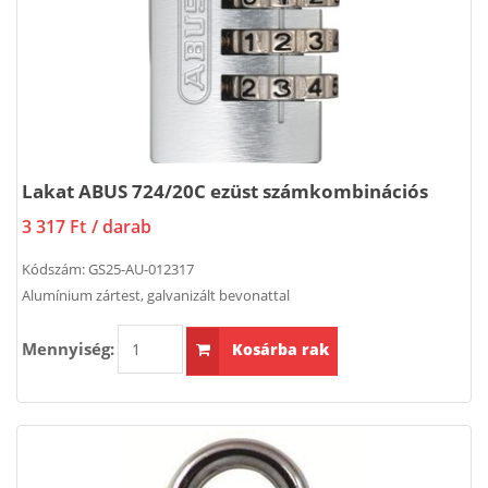
Lakat ABUS 724/20C ezüst számkombinációs
3 317 Ft
/ darab
Kódszám:
GS25-AU-012317
Alumínium zártest, galvanizált bevonattal
Mennyiség:
Kosárba rak