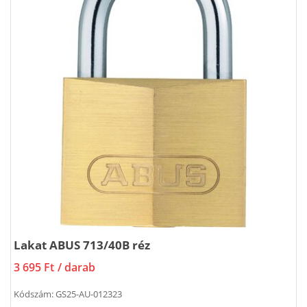
Lakat ABUS 713/40B réz
3 695 Ft
/ darab
Kódszám:
GS25-AU-012323