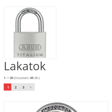
Lakatok
1
->
20
(összesen:
45
db.)
1
2
3