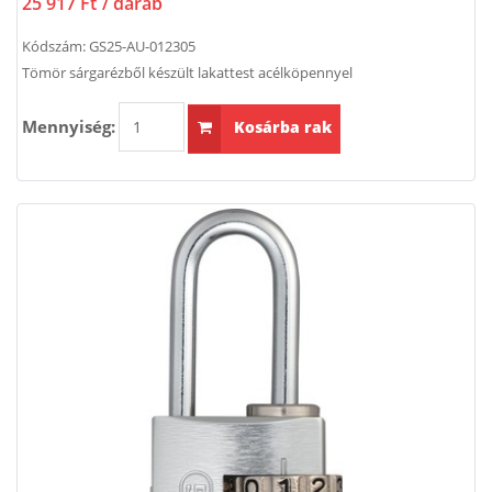
25 917 Ft
/ darab
Kódszám:
GS25-AU-012305
Tömör sárgarézből készült lakattest acélköpennyel
Mennyiség:
Kosárba rak