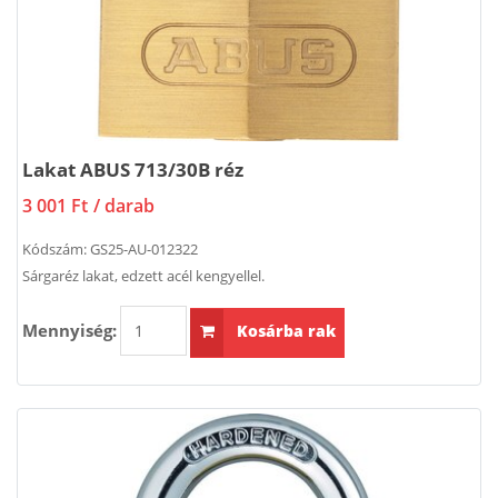
Lakat ABUS 713/30B réz
3 001 Ft
/ darab
Kódszám:
GS25-AU-012322
Sárgaréz lakat, edzett acél kengyellel.
Mennyiség:
Kosárba rak