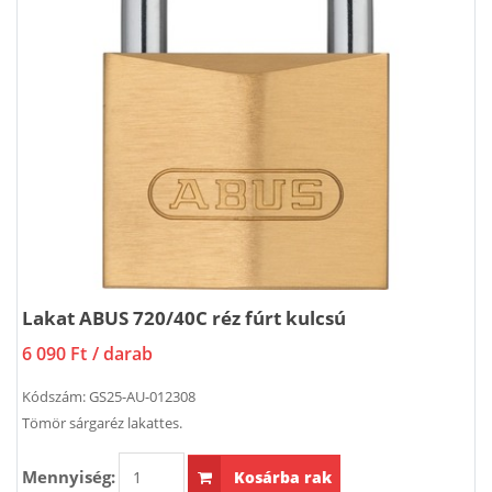
Lakat ABUS 720/40C réz fúrt kulcsú
6 090 Ft
/ darab
Kódszám:
GS25-AU-012308
Tömör sárgaréz lakattes.
Mennyiség:
Kosárba rak