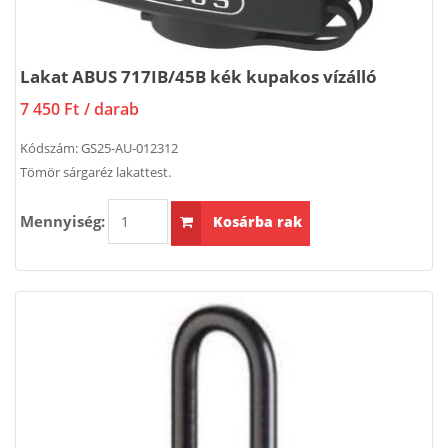
Lakat ABUS 717IB/45B kék kupakos vízálló
7 450 Ft
/ darab
Kódszám:
GS25-AU-012312
Tömör sárgaréz lakattest.
Mennyiség:
Kosárba rak