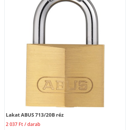
Lakat ABUS 713/20B réz
2 037 Ft
/ darab