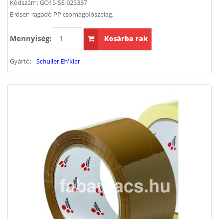
Kódszám:
GO15-SE-025337
Erősen ragadó PP csomagolószalag.
Mennyiség:
Kosárba rak
Gyártó:
Schuller Eh'klar