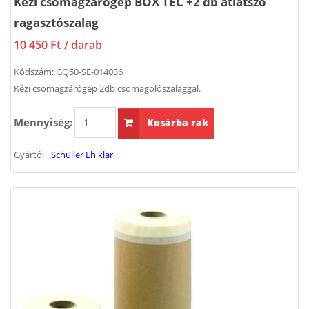
Kézi csomagzárógép BOX TEC +2 db átlátszó
ragasztószalag
10 450 Ft
/ darab
Kódszám:
GQ50-SE-014036
Kézi csomagzárógép 2db csomagolószalaggal.
Mennyiség:
Kosárba rak
Gyártó:
Schuller Eh'klar