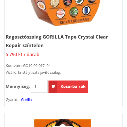
Ragasztószalag GORILLA Tape Crystal Clear
Repair színtelen
5 790 Ft
/ darab
Kódszám:
GO10-00-017494
Vízálló, kristálytiszta javítószalag.
Mennyiség:
Kosárba rak
Gyártó:
Gorilla