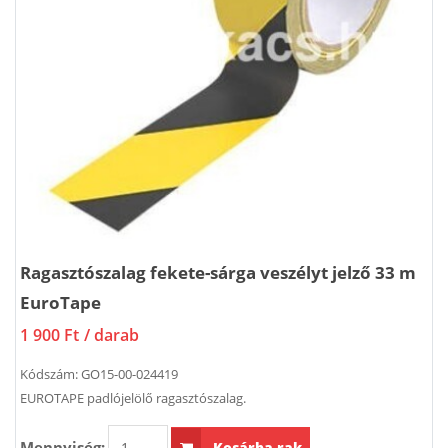
Ragasztószalag fekete-sárga veszélyt jelző 33 m
EuroTape
1 900 Ft
/ darab
Kódszám:
GO15-00-024419
EUROTAPE padlójelölő ragasztószalag.
Mennyiség:
Kosárba rak