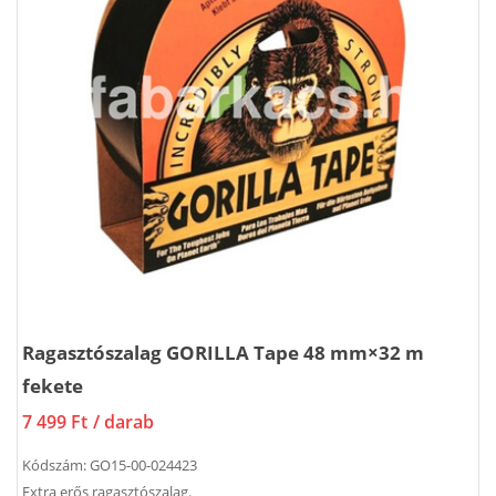
Ragasztószalag GORILLA Tape 48 mm×32 m
fekete
7 499 Ft
/ darab
Kódszám:
GO15-00-024423
Extra erős ragasztószalag.