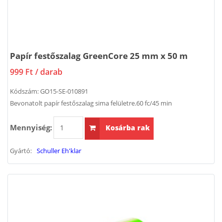
Papír festőszalag GreenCore 25 mm x 50 m
999 Ft
/ darab
Kódszám:
GO15-SE-010891
Bevonatolt papír festőszalag sima felületre.60 fc/45 min
Mennyiség:
Kosárba rak
Gyártó:
Schuller Eh'klar