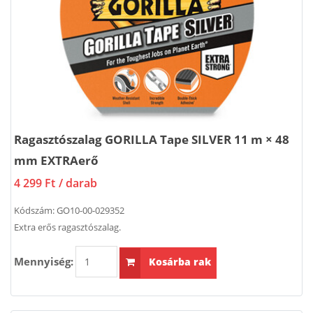
Ragasztószalag GORILLA Tape SILVER 11 m × 48
mm EXTRAerő
4 299 Ft
/ darab
Kódszám:
GO10-00-029352
Extra erős ragasztószalag.
Mennyiség:
Kosárba rak