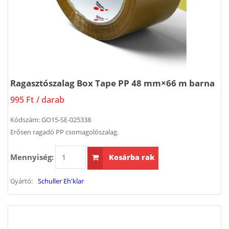
Ragasztószalag Box Tape PP 48 mm×66 m barna
995 Ft
/ darab
Kódszám:
GO15-SE-025338
Erősen ragadó PP csomagolószalag.
Mennyiség:
Kosárba rak
Gyártó:
Schuller Eh'klar