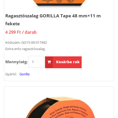
Ragasztószalag GORILLA Tape 48 mm×11 m
fekete
4 299 Ft
/ darab
Kódszám:
GO15-00-017492
Extra erős ragasztószalag.
Mennyiség:
Kosárba rak
Gyártó:
Gorilla