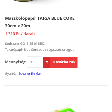
Maszkolópapír TAIGA BLUE CORE
30cm x 20m
1 310 Ft
/ darab
Kódszám:
GO15-SE-011552
Takarópapír Blue Core papír ragasztószalaggal.
Mennyiség:
Kosárba rak
Gyártó:
Schuller Eh'klar