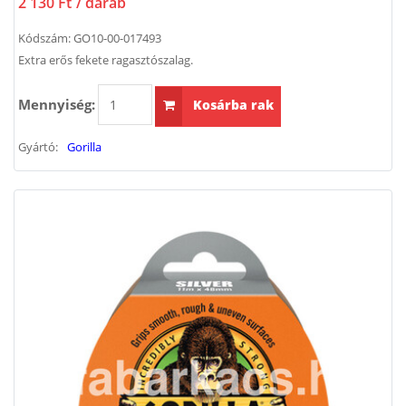
2 130 Ft
/ darab
Kódszám:
GO10-00-017493
Extra erős fekete ragasztószalag.
Mennyiség:
Kosárba rak
Gyártó:
Gorilla