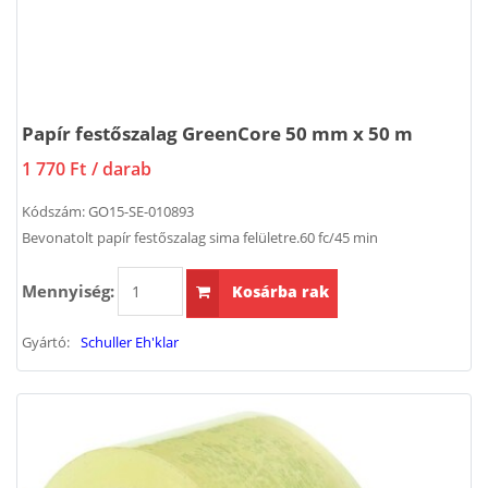
Papír festőszalag GreenCore 50 mm x 50 m
1 770 Ft
/ darab
Kódszám:
GO15-SE-010893
Bevonatolt papír festőszalag sima felületre.60 fc/45 min
Mennyiség:
Kosárba rak
Gyártó:
Schuller Eh'klar