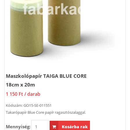
Maszkolópapír TAIGA BLUE CORE
18cm x 20m
1 150 Ft
/ darab
Kódszám:
GO15-SE-011551
Takarópapír Blue Core papír ragasztószalaggal.
Mennyiség:
Kosárba rak