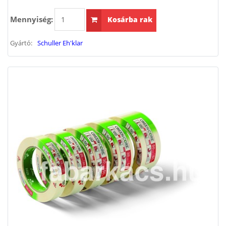
Mennyiség:
Kosárba rak
Gyártó:
Schuller Eh'klar