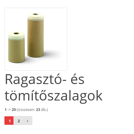
Ragasztó- és
tömítőszalagok
1
->
20
(összesen:
23
db.)
1
2