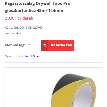
Ragasztószalag Drywall Tape Pro
gipszkartonhoz 45m×144mm
2 330 Ft
/ darab
Kódszám:
GO15-SE-020769
Javítószalag
Mennyiség:
Kosárba rak
Gyártó:
Schuller Eh'klar