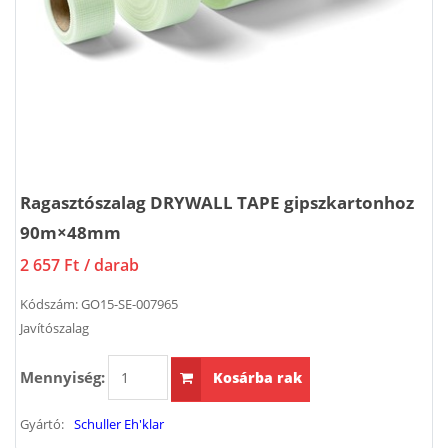
Ragasztószalag DRYWALL TAPE gipszkartonhoz
90m×48mm
2 657 Ft
/ darab
Kódszám:
GO15-SE-007965
Javítószalag
Mennyiség:
Kosárba rak
Gyártó:
Schuller Eh'klar