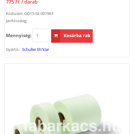
775 Ft
/ darab
Kódszám:
GO15-SE-007963
Javítószalag
Mennyiség:
Kosárba rak
Gyártó:
Schuller Eh'klar