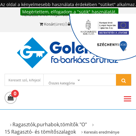
Az oldal a kényelmesebb használata érdekében "sütiket" alkalmaz.
Megértettem, elfogadom a "sütik" használatát.
KÉRDÉSE VAN? Hívjon bennünket!:
+36 20 977-6494
Kosár
(üres)
Bejelentkezés
Összes kategória
0
Ragasztók,purhabok,tömítők "O"
15 Ragasztó- és tömítőszalagok
Keresés eredménye