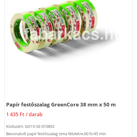
Papír festőszalag GreenCore 38 mm x 50 m
1 435 Ft
/ darab
Kódszám:
GO15-SE-010892
Bevonatolt papír festőszalag sima felületre.60 fc/45 min