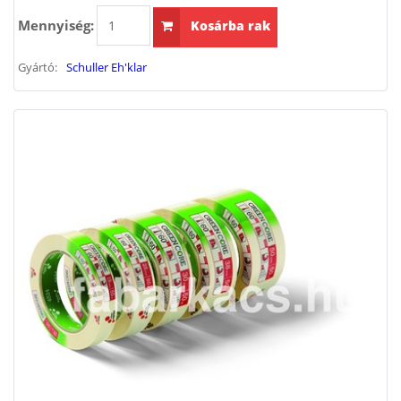
Mennyiség:
Kosárba rak
Gyártó:
Schuller Eh'klar