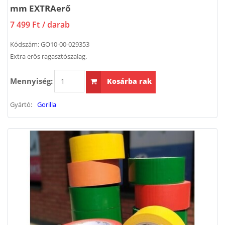
mm EXTRAerő
7 499 Ft
/ darab
Kódszám:
GO10-00-029353
Extra erős ragasztószalag.
Mennyiség:
Kosárba rak
Gyártó:
Gorilla