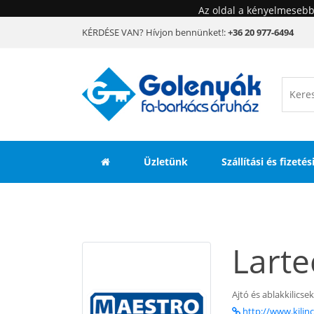
Az oldal a kényelmesebb
KÉRDÉSE VAN? Hívjon bennünket!:
+36 20 977-6494
Üzletünk
Szállítási és fizeté
Larte
Ajtó és ablakkilics
http://www.kilin