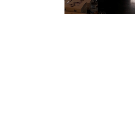
SOUDAL T-REX
Extreme Power
szerelőragasztó 290
ml
3 390 Ft
Oszloptartó