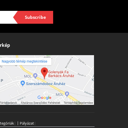
Subscribe
rkép
tegóriák
|
Pályázat
|