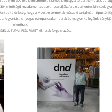
öbb mint 300 féle kilincsmodell. Számos kilincsgyártó partner (olasz, portug
I 304 minőségű rozsdamentes acélt használják. A rozsdamentes kilincsek gyá
fontos különbség, hogy a Maestro termékek műszaki tartalmát – típustól f
e. A gyártást is nyugat-európai szakemberek és magyar kollégáink irányítjá
ellenőrzik.
LLI, TUPAI, FSD, FIMET kilincsek forgalmazása.