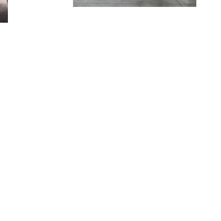
Oszloptartó
SOUDAL T-
csavarozható
Extreme Po
1 395 Ft
szerelőraga
ml
3 390 Ft
Zár EURO-ELZETT
kilincsműködtetésű
Oszloptart
MULTISOFT Basic 2V