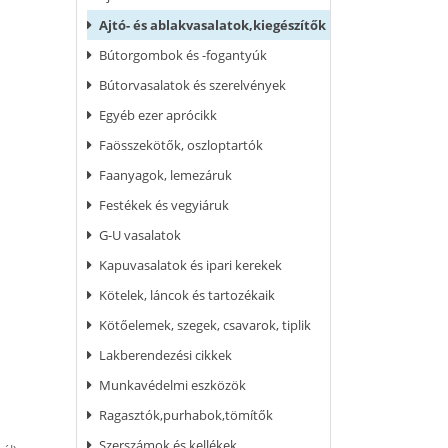
Ajtó- és ablakvasalatok,kiegészítők
Bútorgombok és -fogantyúk
Bútorvasalatok és szerelvények
Egyéb ezer aprócikk
Faösszekötők, oszloptartók
Faanyagok, lemezáruk
Festékek és vegyiáruk
G-U vasalatok
Kapuvasalatok és ipari kerekek
Kötelek, láncok és tartozékaik
Kötőelemek, szegek, csavarok, tiplik
Lakberendezési cikkek
Munkavédelmi eszközök
Ragasztók,purhabok,tömítők
Szerszámok és kellékek