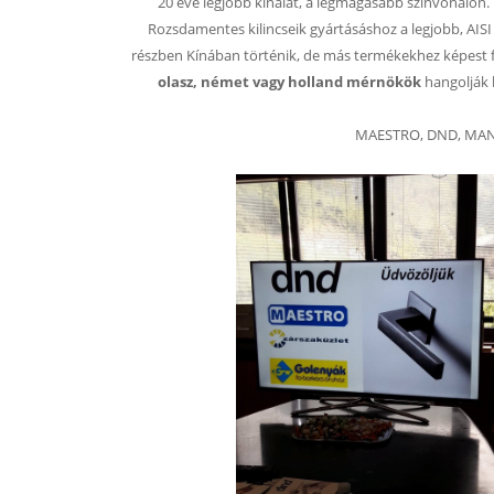
20 éve legjobb kínálat, a legmagasabb színvonalon. T
Rozsdamentes kilincseik gyártásáshoz a legjobb, AIS
részben Kínában történik, de más termékekhez képest 
olasz, német vagy holland mérnökök
hangolják b
MAESTRO, DND, MANDE