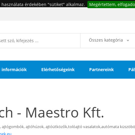
 használata érdekében "sütiket" alkalmaz.
Megértettem, elfogado
Összes kategória
si információk
Elérhetőségeink
Partnereink
Pál
ch - Maestro Kft.
ek, ajtógombók, ajtóhúzok, ajtóütközők,
tolóajtó vasalatok,
autómata küszöb
csek.eu