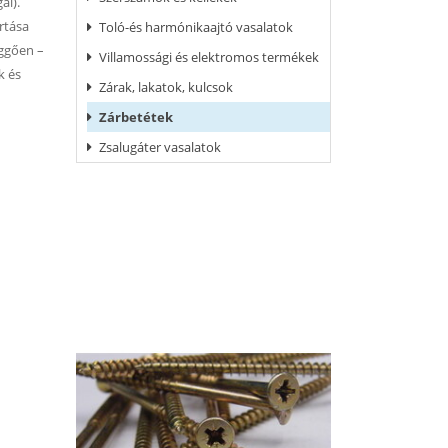
ál).
rtása
Toló-és harmónikaajtó vasalatok
üggően –
Villamossági és elektromos termékek
k és
Zárak, lakatok, kulcsok
Zárbetétek
Zsalugáter vasalatok