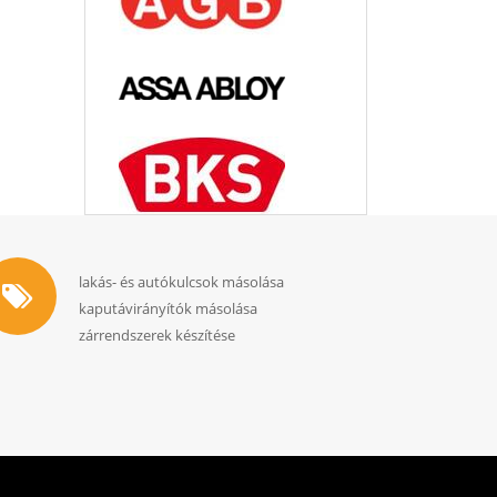
lakás- és autókulcsok másolása
kaputávirányítók másolása
zárrendszerek készítése