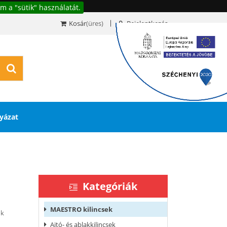
m a "sütik" használatát.
Kosár
(üres)
Bejelentkezés
0
yázat
Kategóriák
MAESTRO kilincsek
ök
Ajtó- és ablakkilincsek