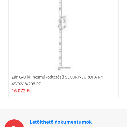
Zár G-U kilincsműködtetésű SECURY-EUROPA R4
Z
45/92/ 8/20!! PZ
4
16 072 Ft
1
Letölthető dokumentumok