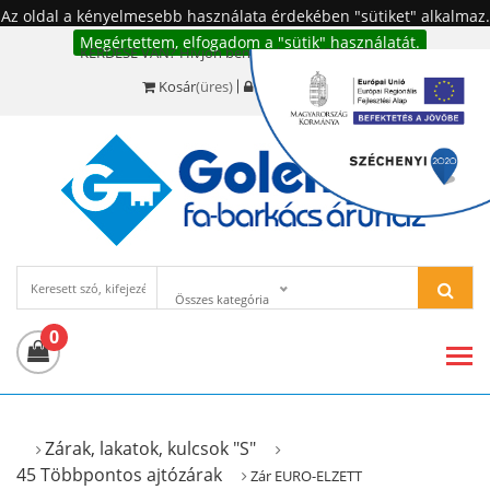
Az oldal a kényelmesebb használata érdekében "sütiket" alkalmaz.
Megértettem, elfogadom a "sütik" használatát.
KÉRDÉSE VAN? Hívjon bennünket!:
+36 20 977-6494
Kosár
(üres)
Bejelentkezés
Összes kategória
0
Zárak, lakatok, kulcsok "S"
45 Többpontos ajtózárak
Zár EURO-ELZETT