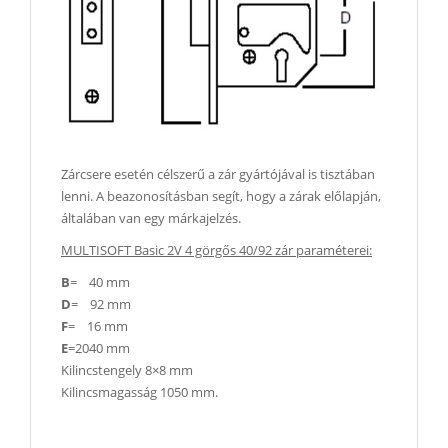
Zárcsere esetén célszerű a zár gyártójával is tisztában
lenni. A beazonosításban segít, hogy a zárak előlapján,
általában van egy márkajelzés.
MULTISOFT Basic 2V 4 görgős 40/92 zár paraméterei:
B
= 40 mm
D
= 92 mm
F
= 16 mm
E
=2040 mm
Kilincstengely 8×8 mm
Kilincsmagasság 1050 mm.