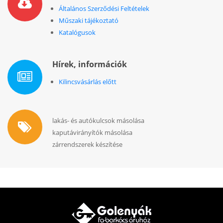
Általános Szerződési Feltételek
Műszaki tájékoztató
Katalógusok
Hírek, információk
Kilincsvásárlás előtt
lakás- és autókulcsok másolása
kaputávirányítók másolása
zárrendszerek készítése