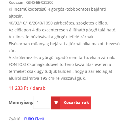
Kódszám:
GS45-EE-025206
Kilincsműködtetésű 4 görgős (többpontos) bejárati
ajtózár.
40/92/16/ 8/2040/1050 zárbetétes, szögletes előlap.
Az előlapon 4 db excenteresen állítható görgő található.
A kilincs felhúzásával a görgők lefelé zárnak.
Elsősorban műanyag bejárati ajtóknál alkalmazott bevéső
zár.
A zárólemez és a görgő fogadó nem tartozéka a zárnak.
FONTOS! Csomagküldővel történő kiszállítás esetén a
terméket csak úgy tudjuk küldeni, hogy a zár előlapját
alulról számítva 195 cm-re visszavágjuk.
11 233 Ft
/ darab
Mennyiség:
Kosárba rak
Gyártó:
EURO-Elzett