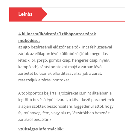
Leírás
A kilincsműködtetésű többpontos zárak
működése:
az ajtó bezárásánál előszőr az ajtókilincs felhúzásával
zárjuk az előlapon lévő különböző (több megoldás
létezik, pl. görgő, gomba csap, hengeres csap, nyelv,
kampó stb) zárási pontokat majd a zárban lévő
zárbetét kulcsának elfordításával zárjuk a zárat,
reteszeljük a zárási pontokat.
A többpontos bejártai ajtózárakat is,mint általában a
legtöbb bevéső épületzárat, a következő paraméterek
alapján szokták beazonosítani, függetlenül attól, hogy
fa,-műanyag,-fém,-vagy alu nyílászárókban használt
zárakról beszélünk.
Szükséges információk: