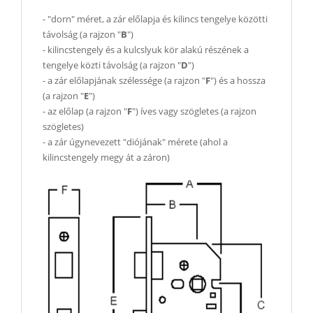
- "dorn" méret, a zár előlapja és kilincs tengelye közötti
távolság (a rajzon "
B
")
- kilincstengely és a kulcslyuk kör alakú részének a
tengelye közti távolság (a rajzon "
D
")
- a zár előlapjának szélessége (a rajzon "
F
") és a hossza
(a rajzon "
E
")
- az előlap (a rajzon "
F
") íves vagy szögletes (a rajzon
szögletes)
- a zár úgynevezett "diójának" mérete (ahol a
kilincstengely megy át a záron)