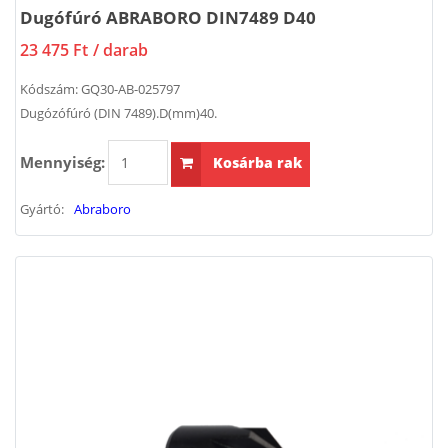
Dugófúró ABRABORO DIN7489 D40
23 475 Ft
/ darab
Kódszám:
GQ30-AB-025797
Dugózófúró (DIN 7489).D(mm)40.
Mennyiség:
Kosárba rak
Gyártó:
Abraboro