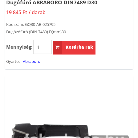
Dugófúró ABRABORO DIN7489 D30
19 845 Ft
/ darab
Kódszám:
GQ30-AB-025795
Dugózófúró (DIN 7489).D(mm)30.
Mennyiség:
Kosárba rak
Gyártó:
Abraboro