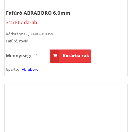
Fafúró ABRABORO 6,0mm
315 Ft
/ darab
Kódszám:
GQ30-AB-018359
Fafúró, rövid.
Mennyiség:
Kosárba rak
Gyártó:
Abraboro