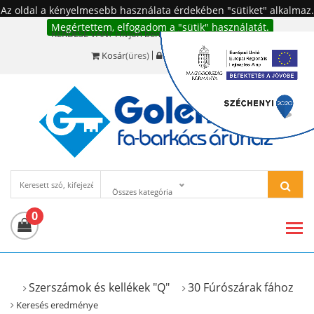
Az oldal a kényelmesebb használata érdekében "sütiket" alkalmaz.
Megértettem, elfogadom a "sütik" használatát.
KÉRDÉSE VAN? Hívjon bennünket!:
+36 20 977-6494
Kosár
(üres)
Bejelentkezés
Összes kategória
0
Szerszámok és kellékek "Q"
30 Fúrószárak fához
Keresés eredménye