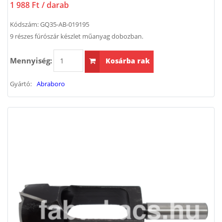
1 988 Ft
/ darab
Kódszám:
GQ35-AB-019195
9 részes fúrószár készlet műanyag dobozban.
Mennyiség:
Kosárba rak
Gyártó:
Abraboro