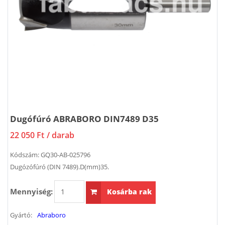
Dugófúró ABRABORO DIN7489 D35
22 050 Ft
/ darab
Kódszám:
GQ30-AB-025796
Dugózófúró (DIN 7489).D(mm)35.
Mennyiség:
Kosárba rak
Gyártó:
Abraboro