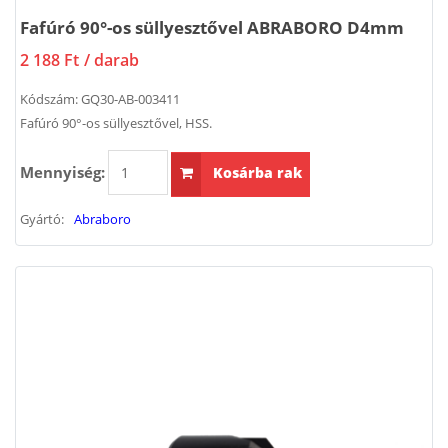
Fafúró 90°-os süllyesztővel ABRABORO D4mm
2 188 Ft
/ darab
Kódszám:
GQ30-AB-003411
Fafúró 90°-os süllyesztővel, HSS.
Mennyiség:
Kosárba rak
Gyártó:
Abraboro