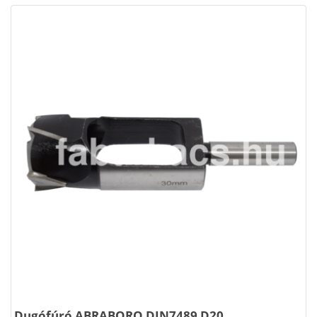
Dugófúró ABRABORO DIN7489 D20