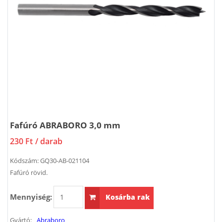
Fafúró ABRABORO 3,0 mm
230 Ft
/ darab
Kódszám:
GQ30-AB-021104
Fafúró rövid.
Mennyiség:
Kosárba rak
Gyártó:
Abraboro