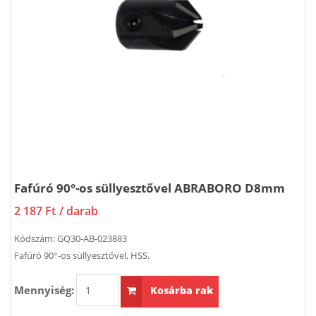
Fafúró 90°-os süllyesztővel ABRABORO D8mm
2 187 Ft
/ darab
Kódszám:
GQ30-AB-023883
Fafúró 90°-os süllyesztővel, HSS.
Mennyiség:
Kosárba rak