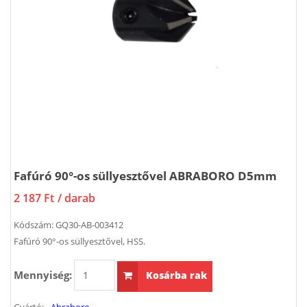
Fafúró 90°-os süllyesztővel ABRABORO D5mm
2 187 Ft
/ darab
Kódszám:
GQ30-AB-003412
Fafúró 90°-os süllyesztővel, HSS.
Mennyiség:
Kosárba rak