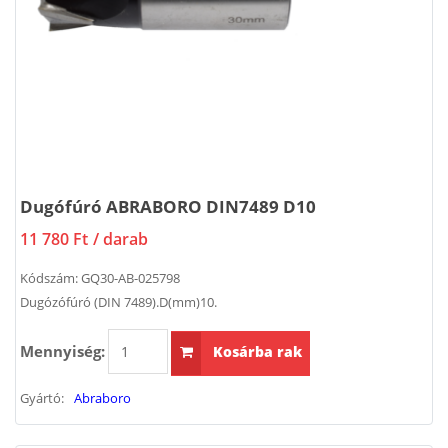
Dugófúró ABRABORO DIN7489 D10
11 780 Ft
/ darab
Kódszám:
GQ30-AB-025798
Dugózófúró (DIN 7489).D(mm)10.
Mennyiség:
Kosárba rak
Gyártó:
Abraboro