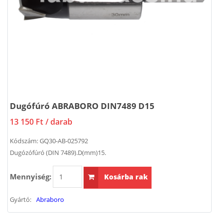
Dugófúró ABRABORO DIN7489 D15
13 150 Ft
/ darab
Kódszám:
GQ30-AB-025792
Dugózófúró (DIN 7489).D(mm)15.
Mennyiség:
Kosárba rak
Gyártó:
Abraboro