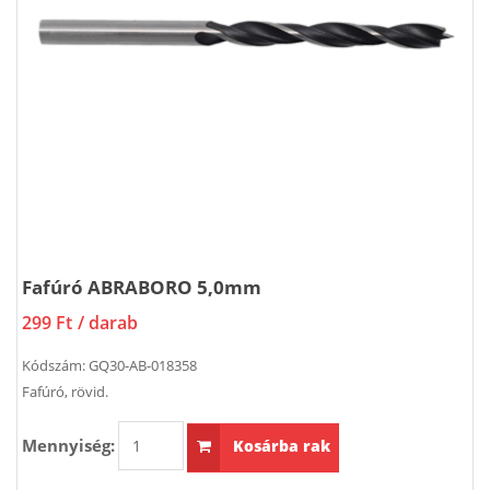
Fafúró ABRABORO 5,0mm
299 Ft
/ darab
Kódszám:
GQ30-AB-018358
Fafúró, rövid.
Mennyiség:
Kosárba rak