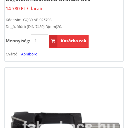
14 780 Ft
/ darab
Kódszám:
GQ30-AB-025793
Dugózófúró (DIN 7489).D(mm)20.
Mennyiség:
Kosárba rak
Gyártó:
Abraboro