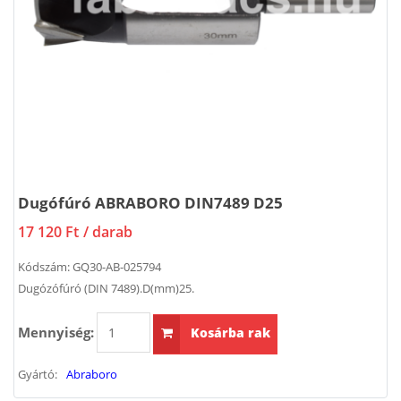
Dugófúró ABRABORO DIN7489 D25
17 120 Ft
/ darab
Kódszám:
GQ30-AB-025794
Dugózófúró (DIN 7489).D(mm)25.
Mennyiség:
Kosárba rak
Gyártó:
Abraboro