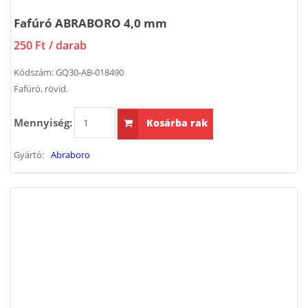
Fafúró ABRABORO 4,0 mm
250 Ft
/ darab
Kódszám:
GQ30-AB-018490
Fafúró, rövid.
Mennyiség:
Kosárba rak
Gyártó:
Abraboro