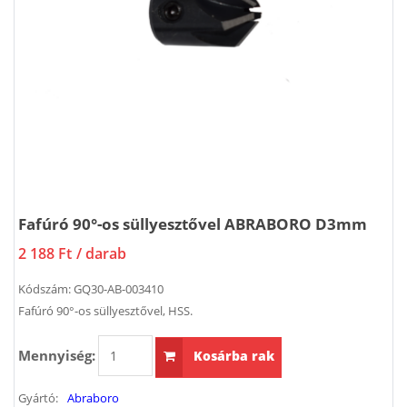
Fafúró 90°-os süllyesztővel ABRABORO D3mm
2 188 Ft
/ darab
Kódszám:
GQ30-AB-003410
Fafúró 90°-os süllyesztővel, HSS.
Mennyiség:
Kosárba rak
Gyártó:
Abraboro