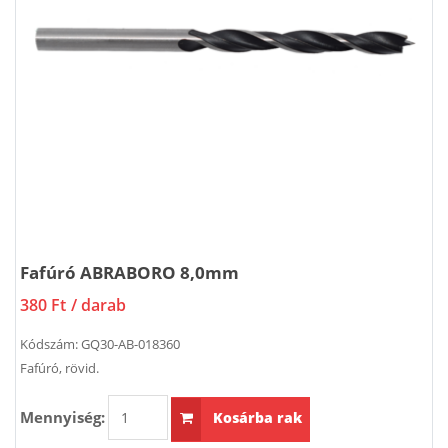
Fafúró ABRABORO 8,0mm
380 Ft
/ darab
Kódszám:
GQ30-AB-018360
Fafúró, rövid.
Mennyiség:
Kosárba rak