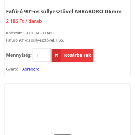
Fafúró 90°-os süllyesztővel ABRABORO D6mm
2 186 Ft
/ darab
Kódszám:
GQ30-AB-003413
Fafúró 90°-os süllyesztővel, HSS.
Mennyiség:
Kosárba rak
Gyártó:
Abraboro