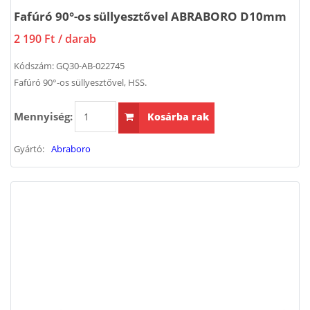
Fafúró 90°-os süllyesztővel ABRABORO D10mm
2 190 Ft
/ darab
Kódszám:
GQ30-AB-022745
Fafúró 90°-os süllyesztővel, HSS.
Mennyiség:
Kosárba rak
Gyártó:
Abraboro