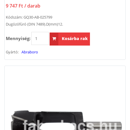
9 747 Ft
/ darab
Kódszám:
GQ30-AB-025799
Dugózófúró (DIN 7489).D(mm)12.
Mennyiség:
Kosárba rak
Gyártó:
Abraboro