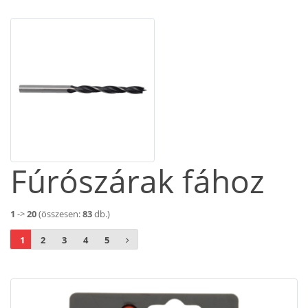
Fúrószárak fához
1
->
20
(összesen:
83
db.)
1
2
3
4
5