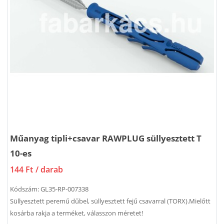
Műanyag tipli+csavar RAWPLUG süllyesztett T
10-es
144 Ft
/ darab
Kódszám:
GL35-RP-007338
Süllyesztett peremű dűbel, süllyesztett fejű csavarral (TORX).Mielőtt
kosárba rakja a terméket, válasszon méretet!