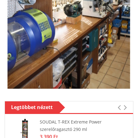
Legtöbbet nézett
Oszloptartó csavarozható
1 395 Ft