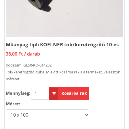
Műanyag tipli KOELNER tok/keretrögzítő 10-es
36,00 Ft
/ darab
Kódszám:
GL50-KO-014232
Tok/keretrögzítő dübel.Mielőtt kosárba rakja a terméket, válasszon
méretet!
Mennyiség:
Kosárba rak
Méret: