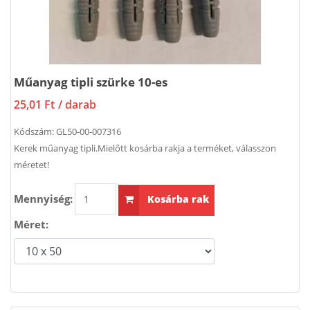
Műanyag tipli szürke 10-es
25,01 Ft
/ darab
Kódszám:
GL50-00-007316
Kerek műanyag tipli.Mielőtt kosárba rakja a terméket, válasszon
méretet!
Mennyiség:
Kosárba rak
Méret: