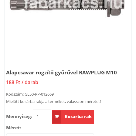
Alapcsavar rögzítő gyűrűvel RAWPLUG M10
188 Ft
/ darab
Kódszám:
GL50-RP-012669
Mielőtt kosárba rakja a terméket, válasszon méretet!
Mennyiség:
Kosárba rak
Méret: