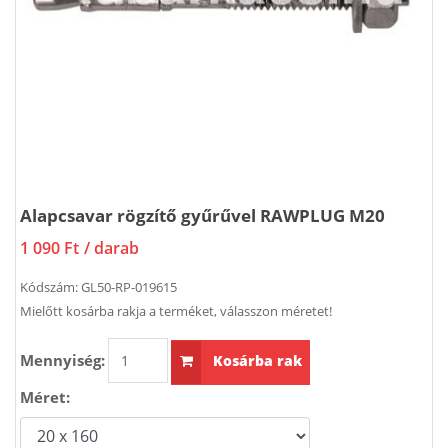
Alapcsavar rögzítő gyűrűvel RAWPLUG M20
1 090 Ft
/ darab
Kódszám:
GL50-RP-019615
Mielőtt kosárba rakja a terméket, válasszon méretet!
Mennyiség:
Kosárba rak
Méret: