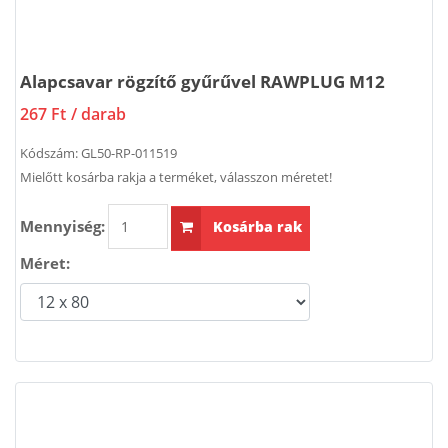
Alapcsavar rögzítő gyűrűvel RAWPLUG M12
267 Ft
/ darab
Kódszám:
GL50-RP-011519
Mielőtt kosárba rakja a terméket, válasszon méretet!
Mennyiség:
Kosárba rak
Méret: