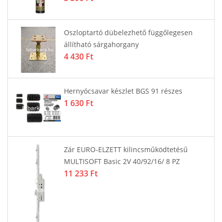
egesen
Zár EURO-ELZETT kilincsműködtetés
MULTISOFT Basic 2V 35/92/16/ 8 PZ
11 233 Ft
szes
Ajtókilincs szerelő sablon profi
58 289 Ft
etésű
 PZ
SOUDAL Fix-all Flexi ragasztó-tömítő
fehér 290ml
3 214 Ft