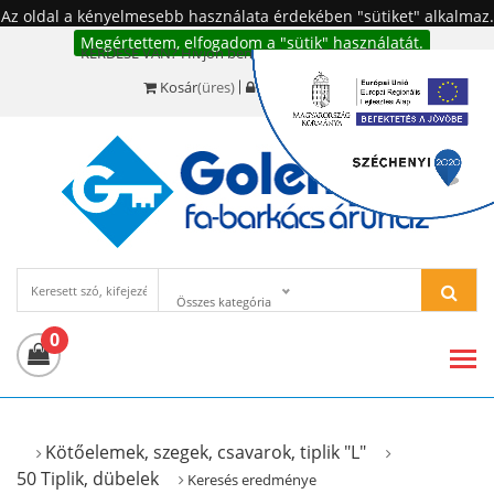
Az oldal a kényelmesebb használata érdekében "sütiket" alkalmaz.
Megértettem, elfogadom a "sütik" használatát.
KÉRDÉSE VAN? Hívjon bennünket!:
+36 20 977-6494
Kosár
(üres)
Bejelentkezés
Összes kategória
0
Kötőelemek, szegek, csavarok, tiplik "L"
50 Tiplik, dübelek
Keresés eredménye