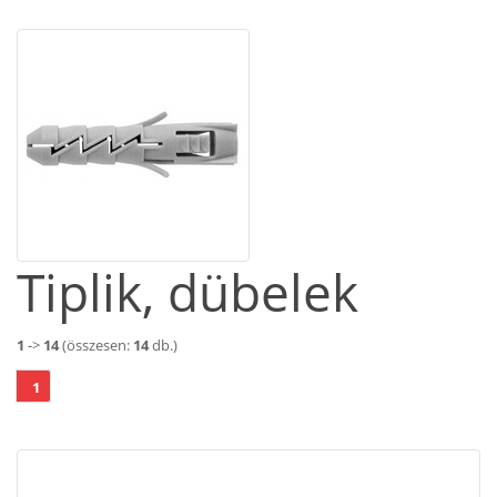
Tiplik, dübelek
1
->
14
(összesen:
14
db.)
1