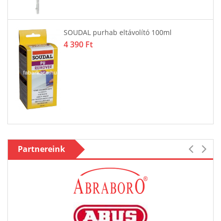
l
Lakat ABUS GRÁNIT 37/55 55 mm fek
45 154 Ft
Partnereink