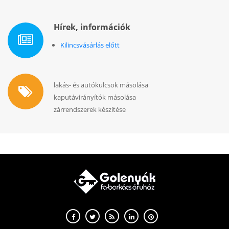
Hírek, információk
Kilincsvásárlás előtt
lakás- és autókulcsok másolása
kaputávirányítók másolása
zárrendszerek készítése