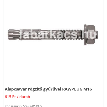
Alapcsavar rögzítő gyűrűvel RAWPLUG M16
615 Ft
/ darab
Kódszám:
GL50-RP-014979