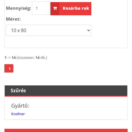
Mennyiség:
Kosárba rak
Méret:
1
->
14
(összesen:
14
db.)
1
Szűrés
Gyártó:
Koelner