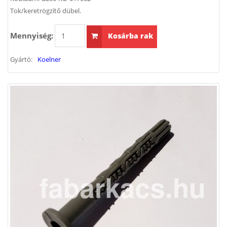
Tok/keretrögzítő dübel.
Mennyiség:
Kosárba rak
Gyártó:
Koelner