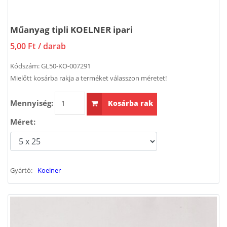
Műanyag tipli KOELNER ipari
5,00 Ft
/ darab
Kódszám:
GL50-KO-007291
Mielőtt kosárba rakja a terméket válasszon méretet!
Mennyiség:
Kosárba rak
Méret:
Gyártó:
Koelner