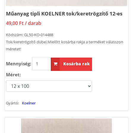
Műanyag tipli KOELNER tok/keretrögzítő 12-es
49,00 Ft
/ darab
Kódszám:
GL50-KO-014488
Tok/keretrögzítő dübel.Mielőtt kosárba rakja a terméket válasszon
méretet!
Mennyiség:
Kosárba rak
Méret:
Gyártó:
Koelner