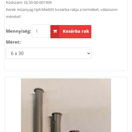
Kódszám:
GL50-00-007309
Kerek műanyag tipli.Mielőtt kosárba rakja a terméket, válasszon
méretet!
Mennyiség:
Kosárba rak
Méret: