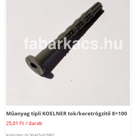
Műanyag tipli KOELNER tok/keretrögzítő 8×100
25,01 Ft
/ darab
Kódszám:
GL50-KO-017062