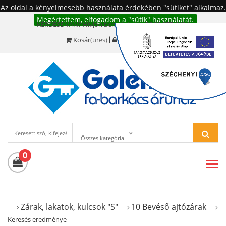
Az oldal a kényelmesebb használata érdekében "sütiket" alkalmaz.
Megértettem, elfogadom a "sütik" használatát.
KÉRDÉSE VAN? Hívjon bennünket!:
+36 20 977-6494
Kosár
(üres)
Bejelentkezés
Összes kategória
0
Zárak, lakatok, kulcsok "S"
10 Bevéső ajtózárak
Keresés eredménye