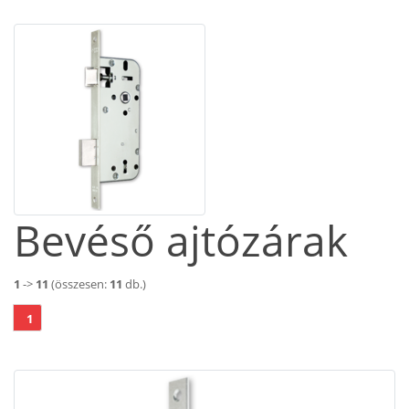
Bevéső ajtózárak
1
->
11
(összesen:
11
db.)
1