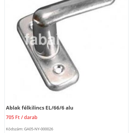
Ablak félkilincs EL/66/6 alu
705 Ft
/ darab
Kódszám:
GA05-NY-000026