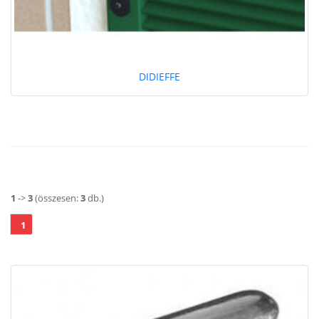
DIDIEFFE
1
->
3
(összesen:
3
db.)
1