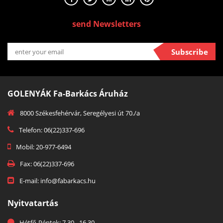
send Newsletters
Subscribe
GOLENYÁK Fa-Barkács Áruház
8000 Székesfehérvár, Seregélyesi út 70./a
Telefon: 06(22)337-696
Mobil: 20-977-6494
Fax: 06(22)337-696
E-mail: info@fabarkacs.hu
Nyitvatartás
Hétfő-Péntek: 7.30 - 16.30