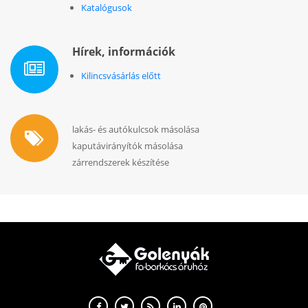
Katalógusok
Hírek, információk
Kilincsvásárlás előtt
lakás- és autókulcsok másolása
kaputávirányítók másolása
zárrendszerek készítése