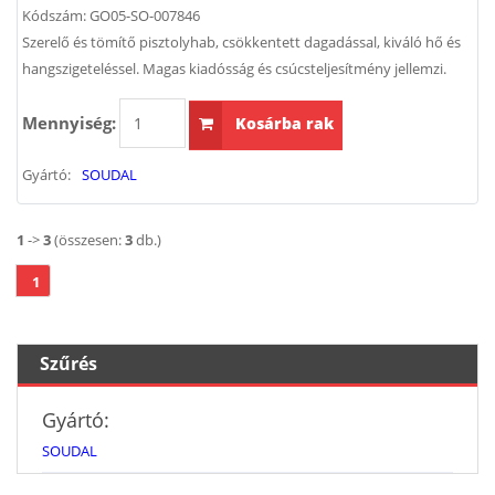
Kódszám:
GO05-SO-007846
Szerelő és tömítő pisztolyhab, csökkentett dagadással, kiváló hő és
hangszigeteléssel. Magas kiadósság és csúcsteljesítmény jellemzi.
Mennyiség:
Kosárba rak
Gyártó:
SOUDAL
1
->
3
(összesen:
3
db.)
1
Szűrés
Gyártó:
SOUDAL