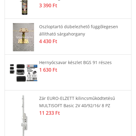
3 390 Ft
Oszloptartó dübelezhető függőlegesen
állítható sárgahorgany
4 430 Ft
Hernyócsavar készlet BGS 91 részes
1 630 Ft
Zár EURO-ELZETT kilincsműködtetésű
MULTISOFT Basic 2V 40/92/16/ 8 PZ
11 233 Ft