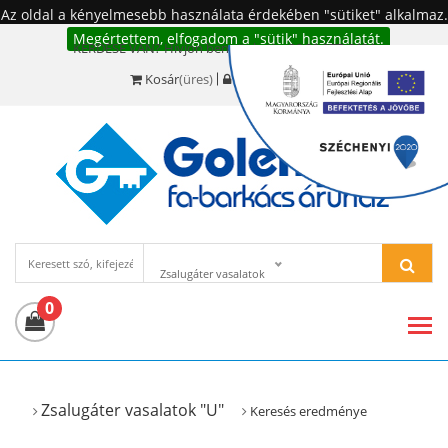
Az oldal a kényelmesebb használata érdekében "sütiket" alkalmaz.
Megértettem, elfogadom a "sütik" használatát.
KÉRDÉSE VAN? Hívjon bennünket!:
+36 20 977-6494
Kosár
(üres)
Bejelentkezés
Zsalugáter vasalatok
0
Zsalugáter vasalatok "U"
Keresés eredménye