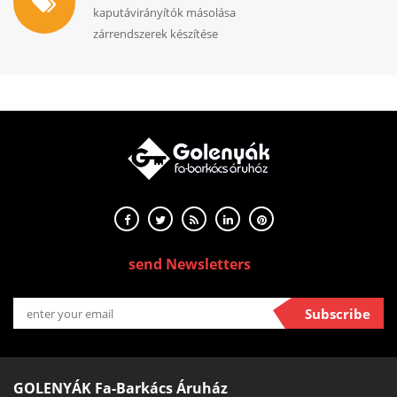
kaputávirányítók másolása
zárrendszerek készítése
send Newsletters
Subscribe
GOLENYÁK Fa-Barkács Áruház