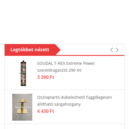
Legtöbbet nézett
SOUDAL T-REX Extreme Power
szerelőragasztó 290 ml
3 390 Ft
Oszloptartó dübelezhető függőlegesen
állítható sárgahorgany
4 430 Ft