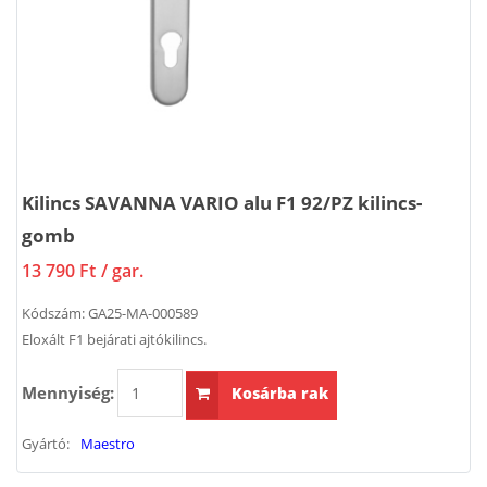
Kilincs SAVANNA VARIO alu F1 92/PZ kilincs-
gomb
13 790 Ft
/ gar.
Kódszám:
GA25-MA-000589
Eloxált F1 bejárati ajtókilincs.
Mennyiség:
Kosárba rak
Gyártó:
Maestro