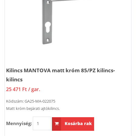
Kilincs MANTOVA matt króm 85/PZ kilincs-
kilincs
25 471 Ft
/ gar.
Kódszám:
GA25-MA-022075
Matt króm bejárati ajtókilincs.
Mennyiség:
Kosárba rak