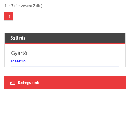
1
->
7
(összesen:
7
db.)
1
Szűrés
Gyártó:
Maestro
Kategóriák