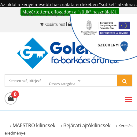
Az oldal a kényelmesebb használata érdekében "sütiket" alkalmaz.
Megértettem, elfogadom a "sütik" használatát.
KÉRDÉSE VAN? Hívjon bennünket!:
+36 20 977-6494
Kosár
(üres)
Bejelentkezés
Összes kategória
0
MAESTRO kilincsek
Bejárati ajtókilincsek
Keresés
eredménye