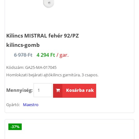
Kilincs MISTRAL fehér 92/PZ
kilincs-gomb
6 978 Ft
4 294 Ft
/ gar.
Kódszám:
GA25-MA-017045
Homlokzati bejárati ajtókilincs garnitúra, 3 csapos.
Mennyiség:
Kosárba rak
Gyártó:
Maestro
-37%