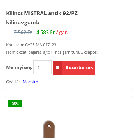
Kilincs MISTRAL antik 92/PZ
kilincs-gomb
7 562 Ft
4 583 Ft
/ gar.
Kódszám:
GA25-MA-017123
Homlokzati bejárati ajtókilincs garnitúra, 3 csapos.
Mennyiség:
Kosárba rak
Gyártó:
Maestro
-35%