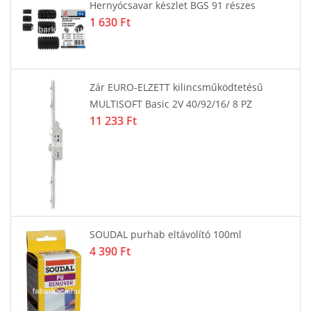
Hernyócsavar készlet BGS 91 részes
1 630 Ft
Zár EURO-ELZETT kilincsműködtetésű
MULTISOFT Basic 2V 40/92/16/ 8 PZ
11 233 Ft
SOUDAL purhab eltávolító 100ml
4 390 Ft