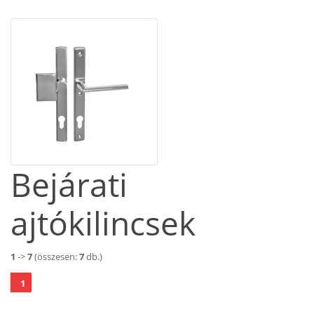
Bejárati
ajtókilincsek
1
->
7
(összesen:
7
db.)
1