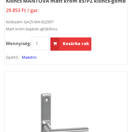
Kilincs MANTOVA matt króm 85/PZ kilincs-gomb
29 853 Ft
/ gar.
Kódszám:
GA25-MA-022957
Matt króm bejárati ajtókilincs.
Mennyiség:
Kosárba rak
Gyártó:
Maestro