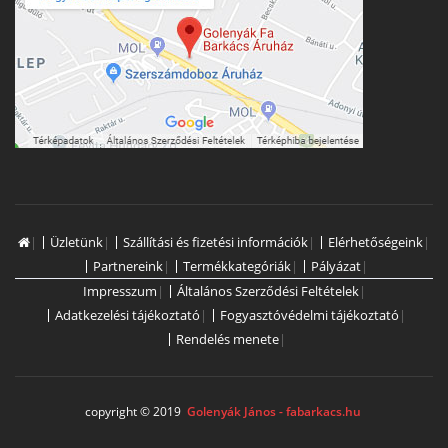
|
Üzletünk
|
Szállítási és fizetési információk
|
Elérhetőségeink
|
Partnereink
|
Termékkategóriák
|
Pályázat
|
Impresszum
|
Általános Szerződési Feltételek
|
Adatkezelési tájékoztató
|
Fogyasztóvédelmi tájékoztató
|
Rendelés menete
|
copyright © 2019
Golenyák János - fabarkacs.hu