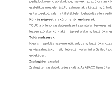
pedig bukó-nyíló ablakokhoz, melyekhez az újonnan kifej
esztétikus megjelenést.Forgalmaznak a kétszárnyú, bolt
és tartozékot, valamint illetéktelen behatolás ellen védő
Kör- és négyzet alakú billenõ rendszerek
TOUR, a billenõ vasalatrendszert számtalan tervezési új
legyen szó akár kör-, akár négyzet alakú nyílászárók meg
Tolórendszerek
Ideális megoldás nagyméretû, súlyos nyílászárók mozgatá
és visszahúzáskor nyit, illetve zár, valamint a Galileo tí
érdekében.
Zsalugáter vasalat
Zsalugáter vasalatok teljes skálája. Az ABACO típusú ter