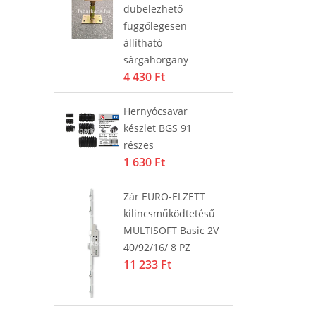
dübelezhető
 PZ
35
függőlegesen
11
állítható
sárgahorgany
4 430 Ft
szerelő
Ajt
i
sa
Hernyócsavar
58
készlet BGS 91
részes
1 630 Ft
all Flexi
SO
ra
Zár EURO-ELZETT
g fehér
tö
kilincsműködtetésű
29
MULTISOFT Basic 2V
3 
40/92/16/ 8 PZ
11 233 Ft
 GRÁNIT
La
m fekete
37
45