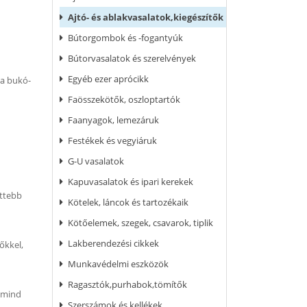
Ajtó- és ablakvasalatok,kiegészítők
Bútorgombok és -fogantyúk
Bútorvasalatok és szerelvények
Egyéb ezer aprócikk
 a bukó-
Faösszekötők, oszloptartók
Faanyagok, lemezáruk
Festékek és vegyiáruk
G-U vasalatok
Kapuvasalatok és ipari kerekek
ettebb
Kötelek, láncok és tartozékaik
Kötőelemek, szegek, csavarok, tiplik
Lakberendezési cikkek
őkkel,
Munkavédelmi eszközök
Ragasztók,purhabok,tömítők
, mind
Szerszámok és kellékek