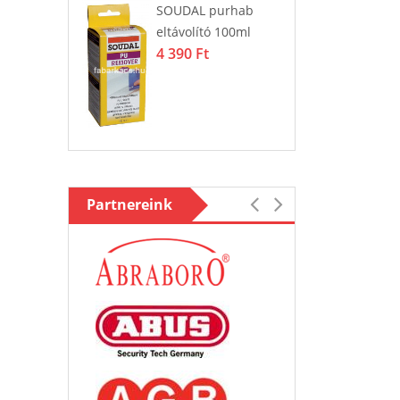
SOUDAL purhab
eltávolító 100ml
4 390 Ft
Partnereink