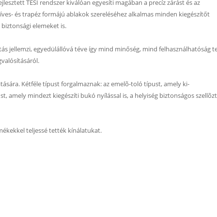
lesztett TESI rendszer kiválóan egyesíti magában a precíz zárást és az
íves- és trapéz formájú ablakok szereléséhez alkalmas minden kiegészítőt
 biztonsági elemeket is.
ítás jellemzi, egyedülállóvá téve így mind minőség, mind felhasználhatóság t
valósításáról.
sára. Kétféle típust forgalmaznak: az emelõ-toló típust, amely ki-
pust, amely mindezt kiegészíti bukó nyílással is, a helyiség biztonságos szellõz
mékekkel teljessé tették kínálatukat.