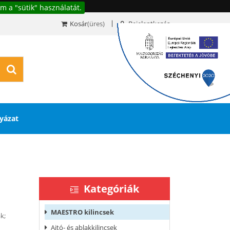
m a "sütik" használatát.
Kosár
(üres)
Bejelentkezés
0
yázat
Kategóriák
MAESTRO kilincsek
k;
Ajtó- és ablakkilincsek