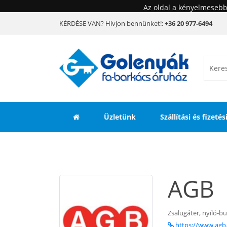
Az oldal a kényelmesebb
KÉRDÉSE VAN? Hívjon bennünket!:
+36 20 977-6494
Üzletünk
Szállítási és fizeté
AGB
Zsalugáter, nyíló-b
https://www.agb