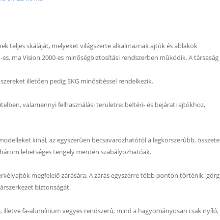
ek teljes skáláját, melyeket világszerte alkalmaznak ajtók és ablakok
-es, ma Vision 2000-es minõségbiztosítási rendszerben mûködik. A társaság
szereket illetően pedig SKG minősítéssel rendelkezik.
vitelben, valamennyi felhasználási területre: beltéri- és bejárati ajtókhoz,
modelleket kínál, az egyszerûen becsavarozhatótól a legkorszerûbb, összet
indhárom lehetséges tengely mentén szabályozhatóak.
erkélyajtók megfelelő zárására. A zárás egyszerre több ponton történik, görg
árszerkezet biztonságát.
-, illetve fa-alumínium vegyes rendszerû, mind a hagyományosan csak nyíló