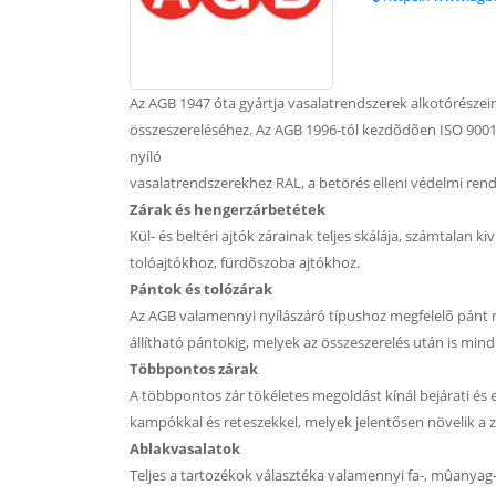
Az AGB 1947 óta gyártja vasalatrendszerek alkotórészein
összeszereléséhez. Az AGB 1996-tól kezdõdõen ISO 9001
nyíló
vasalatrendszerekhez RAL, a betörés elleni védelmi rend
Zárak és hengerzárbetétek
Kül- és beltéri ajtók zárainak teljes skálája, számtalan ki
tolóajtókhoz, fürdõszoba ajtókhoz.
Pántok és tolózárak
Az AGB valamennyi nyílászáró típushoz megfelelõ pánt 
állítható pántokig, melyek az összeszerelés után is m
Többpontos zárak
A többpontos zár tökéletes megoldást kínál bejárati és 
kampókkal és reteszekkel, melyek jelentősen növelik a z
Ablakvasalatok
Teljes a tartozékok választéka valamennyi fa-, mûanyag