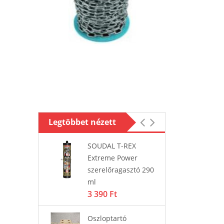
Legtöbbet nézett
ó
SOUDAL T-REX
Os
tó
Extreme Power
cs
1 
szerelőragasztó 290
ml
3 390 Ft
LZETT
Zá
ödtetésű
ki
Oszloptartó
Basic 2V
MU