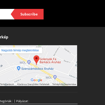
Subscribe
rkép
tegóriák
|
Pályázat
|