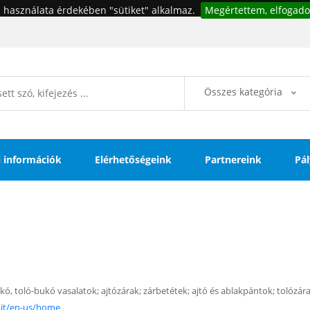
 használata érdekében "sütiket" alkalmaz.
Megértettem, elfogado
Összes kategória
si információk
Elérhetőségeink
Partnereink
Pál
ukó, toló-bukó vasalatok; ajtózárak;
zárbetétek; ajtó és ablakpántok; tolózára
.it/en-us/home