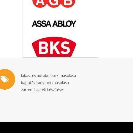
lakás- és autókulcsok másolása
kaputávirányítók másolása
zárrendszerek készítése