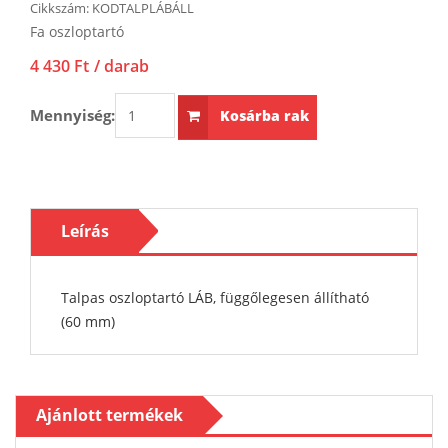
Cikkszám:
KODTALPLÁBÁLL
Fa oszloptartó
4 430 Ft
/ darab
Mennyiség:
Kosárba rak
Leírás
Talpas oszloptartó LÁB, függőlegesen állítható
(60 mm)
Ajánlott termékek