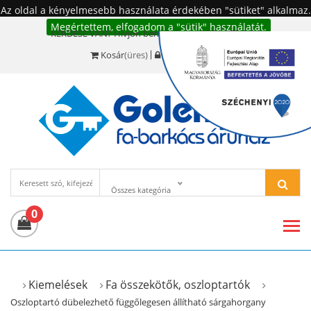
Az oldal a kényelmesebb használata érdekében "sütiket" alkalmaz.
Megértettem, elfogadom a "sütik" használatát.
KÉRDÉSE VAN? Hívjon bennünket!:
+36 20 977-6494
Kosár
(üres)
Bejelentkezés
Összes kategória
0
Kiemelések
Fa összekötők, oszloptartók
Oszloptartó dübelezhető függőlegesen állítható sárgahorgany