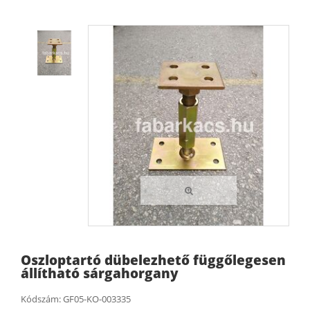
Oszloptartó dübelezhető függőlegesen
állítható sárgahorgany
Kódszám:
GF05-KO-003335