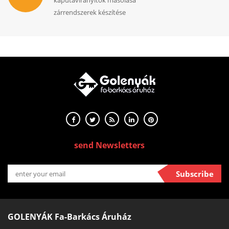
kaputávirányítók másolása
zárrendszerek készítése
send Newsletters
Subscribe
GOLENYÁK Fa-Barkács Áruház