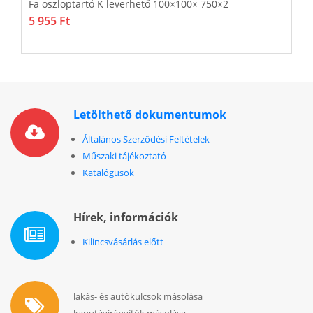
Fa oszloptartó K leverhető 100×100× 750×2
O
5 955 Ft
1
Letölthető dokumentumok
Általános Szerződési Feltételek
Műszaki tájékoztató
Katalógusok
Hírek, információk
Kilincsvásárlás előtt
lakás- és autókulcsok másolása