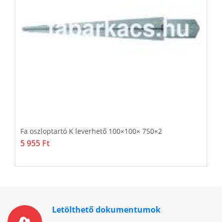
Fa oszloptartó K leverhető 100×100× 750×2
F
5 955 Ft
1
3
Letölthető dokumentumok