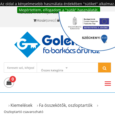
Az oldal a kényelmesebb használata érdekében "sütiket" alkalmaz.
Megértettem, elfogadom a "sütik" használatát.
KÉRDÉSE VAN? Hívjon bennünket!:
+36 20 977-6494
Kosár
(üres)
Bejelentkezés
Összes kategória
0
Kiemelések
Fa összekötők, oszloptartók
Oszloptartó csavarozható