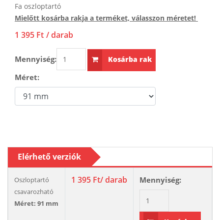
Fa oszloptartó
Mielőtt kosárba rakja a terméket, válasszon méretet!
1 395 Ft
/ darab
Mennyiség:
Kosárba rak
Méret:
Elérhető verziók
1 395 Ft
/ darab
Mennyiség:
Oszloptartó
csavarozható
Méret: 91 mm