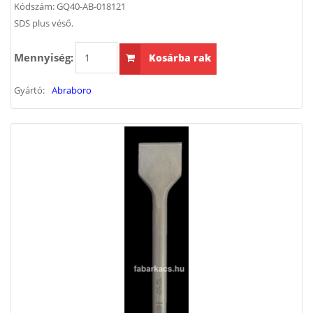
Kódszám:
GQ40-AB-018121
SDS plus véső.
Mennyiség:
Kosárba rak
Gyártó:
Abraboro