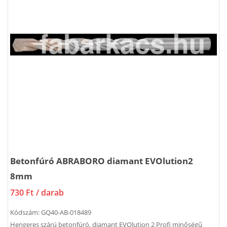
Betonfúró ABRABORO diamant EVOlution2
8mm
730 Ft
/ darab
Kódszám:
GQ40-AB-018489
Hengeres szárú betonfúró, diamant EVOlution 2 Profi minőségű