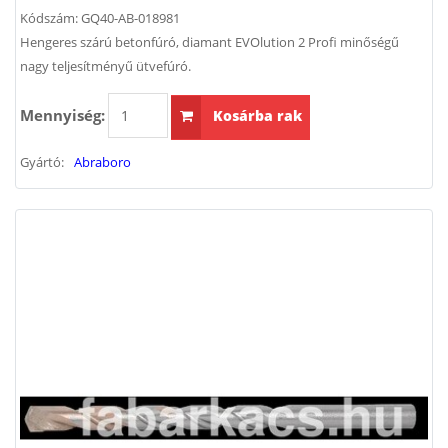
Kódszám:
GQ40-AB-018981
Hengeres szárú betonfúró, diamant EVOlution 2 Profi minőségű
nagy teljesítményű ütvefúró.
Mennyiség:
Kosárba rak
Gyártó:
Abraboro