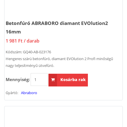
Betonfúró ABRABORO diamant EVOlution2
16mm
1 981 Ft
/ darab
Kódszám:
GQ40-AB-023176
Hengeres szárú betonfúró, diamant EVOlution 2 Profi minőségű
nagy teljesítményű ütvefúró.
Mennyiség:
Kosárba rak
Gyártó:
Abraboro