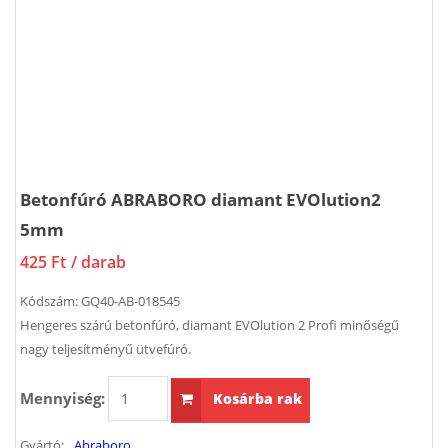
Betonfúró ABRABORO diamant EVOlution2
5mm
425 Ft
/ darab
Kódszám:
GQ40-AB-018545
Hengeres szárú betonfúró, diamant EVOlution 2 Profi minőségű
nagy teljesítményű ütvefúró.
Mennyiség:
Kosárba rak
Gyártó:
Abraboro