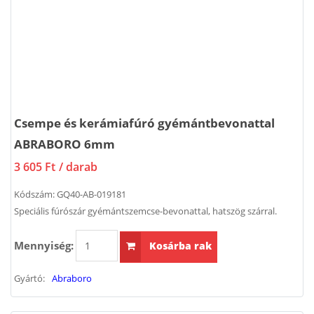
Csempe és kerámiafúró gyémántbevonattal
ABRABORO 6mm
3 605 Ft
/ darab
Kódszám:
GQ40-AB-019181
Speciális fúrószár gyémántszemcse-bevonattal, hatszög szárral.
Mennyiség:
Kosárba rak
Gyártó:
Abraboro