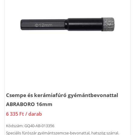
Csempe és kerámiafúró gyémántbevonattal
ABRABORO 16mm
6 335 Ft
/ darab
Kódszám:
GQ40-AB-013356
Speciális fúrószár gyémántszemcse-bevonattal, hatszög szárral.