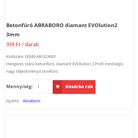
Betonfúró ABRABORO diamant EVOlution2
3mm
359 Ft
/ darab
Kódszám:
GQ40-AB-023603
Hengeres szárú betonfúró, diamant EVOlution 2 Profi minőségű
nagy teljesítményű ütvefúró.
Mennyiség:
Kosárba rak
Gyártó:
Abraboro