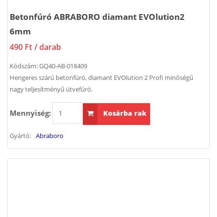
Betonfúró ABRABORO diamant EVOlution2
6mm
490 Ft
/ darab
Kódszám:
GQ40-AB-018409
Hengeres szárú betonfúró, diamant EVOlution 2 Profi minőségű
nagy teljesítményű ütvefúró.
Mennyiség:
Kosárba rak
Gyártó:
Abraboro