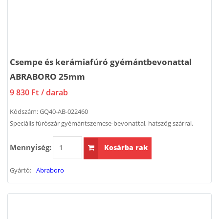
Csempe és kerámiafúró gyémántbevonattal
ABRABORO 25mm
9 830 Ft
/ darab
Kódszám:
GQ40-AB-022460
Speciális fúrószár gyémántszemcse-bevonattal, hatszög szárral.
Mennyiség:
Kosárba rak
Gyártó:
Abraboro