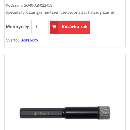
Kódszám:
GQ40-AB-022458
Speciális fúrószár gyémántszemcse-bevonattal, hatszög szárral.
Mennyiség:
Kosárba rak
Gyártó:
Abraboro