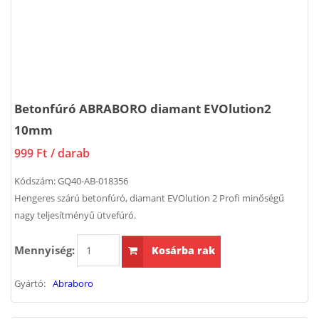
Betonfúró ABRABORO diamant EVOlution2
10mm
999 Ft
/ darab
Kódszám:
GQ40-AB-018356
Hengeres szárú betonfúró, diamant EVOlution 2 Profi minőségű
nagy teljesítményű ütvefúró.
Mennyiség:
Kosárba rak
Gyártó:
Abraboro