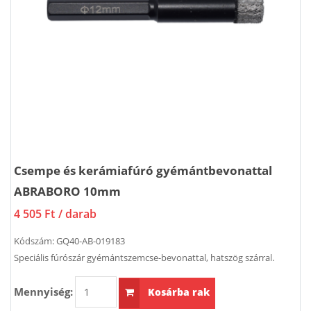
Csempe és kerámiafúró gyémántbevonattal
ABRABORO 10mm
4 505 Ft
/ darab
Kódszám:
GQ40-AB-019183
Speciális fúrószár gyémántszemcse-bevonattal, hatszög szárral.
Mennyiség:
Kosárba rak