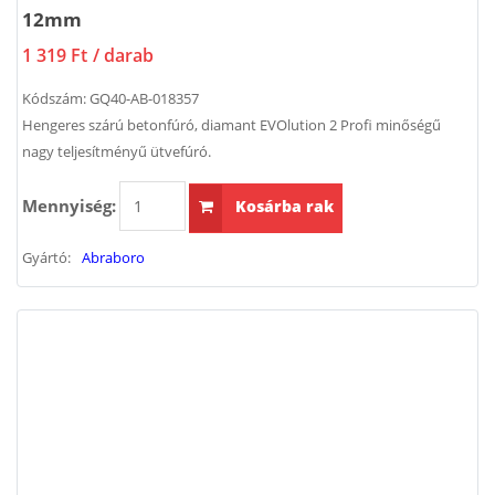
12mm
1 319 Ft
/ darab
Kódszám:
GQ40-AB-018357
Hengeres szárú betonfúró, diamant EVOlution 2 Profi minőségű
nagy teljesítményű ütvefúró.
Mennyiség:
Kosárba rak
Gyártó:
Abraboro