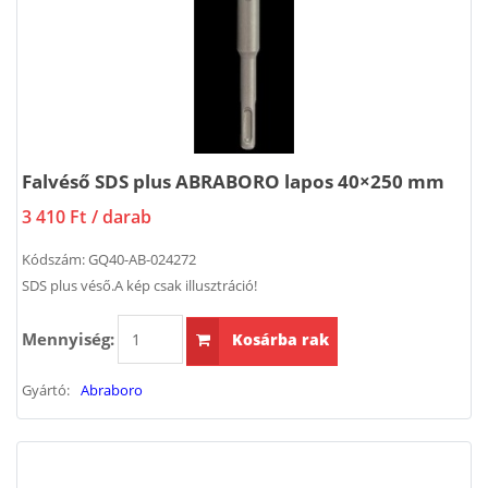
Falvéső SDS plus ABRABORO lapos 40×250 mm
3 410 Ft
/ darab
Kódszám:
GQ40-AB-024272
SDS plus véső.A kép csak illusztráció!
Mennyiség:
Kosárba rak
Gyártó:
Abraboro