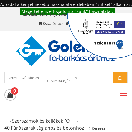
Az oldal a kényelmesebb használata érdekében "sütiket" alkalmaz.
Megértettem, elfogadom a "sütik" használatát.
KÉRDÉSE VAN? Hívjon bennünket!:
+36 20 977-6494
Kosár
(üres)
Bejelentkezés
Összes kategória
0
Szerszámok és kellékek "Q"
40 Fúrószárak téglához és betonhoz
Keresés