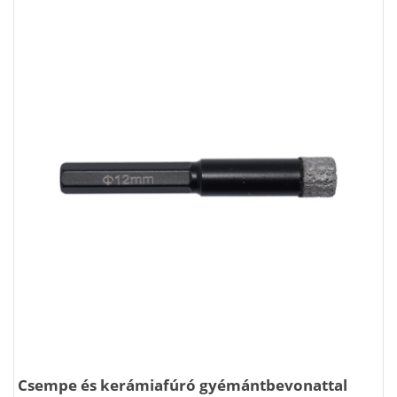
Csempe és kerámiafúró gyémántbevonattal