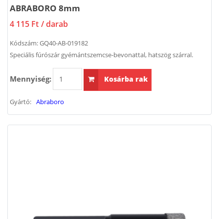
ABRABORO 8mm
4 115 Ft
/ darab
Kódszám:
GQ40-AB-019182
Speciális fúrószár gyémántszemcse-bevonattal, hatszög szárral.
Mennyiség:
Kosárba rak
Gyártó:
Abraboro