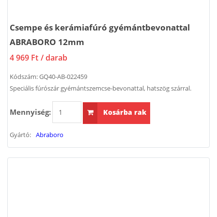
Csempe és kerámiafúró gyémántbevonattal
ABRABORO 12mm
4 969 Ft
/ darab
Kódszám:
GQ40-AB-022459
Speciális fúrószár gyémántszemcse-bevonattal, hatszög szárral.
Mennyiség:
Kosárba rak
Gyártó:
Abraboro