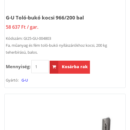
G-U Toló-bukó kocsi 966/200 bal
58 637 Ft
/ gar.
Kódszám:
GI25-GU-004803
Fa, műanyag és fém toló-bukó nyílászárókhoz kocsi, 200 kg
teherbírású, balos.
Mennyiség:
Kosárba rak
Gyártó:
G-U