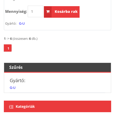
Mennyiség:
Kosárba rak
Gyártó:
G-U
1
->
6
(összesen:
6
db.)
1
Szűrés
Gyártó:
G-U
Kategóriák