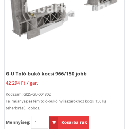
G-U Toló-bukó kocsi 966/150 jobb
42 294 Ft
/ gar.
Kódszám:
GI25-GU-004802
Fa, műanyag és fém toló-bukó nyílászárókhoz kocsi, 150 kg
teherbírású, jobbos.
Mennyiség:
Kosárba rak