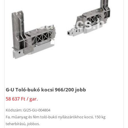
G-U Toló-bukó kocsi 966/200 jobb
58 637 Ft
/ gar.
Kódszám:
GI25-GU-004804
Fa, műanyag és fém toló-bukó nyílászárókhoz kocsi, 150 kg
teherbírású, jobbos.