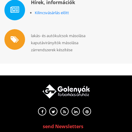
Hírek, információk
Kilincsvásárlás előtt
lakás- és autókulcsok másolása
kaputávirányítók másolása
zárrendszerek készítése
send Newsletters