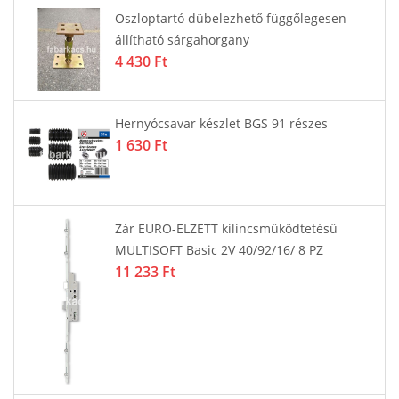
Oszloptartó dübelezhető függőlegesen
állítható sárgahorgany
4 430 Ft
Hernyócsavar készlet BGS 91 részes
1 630 Ft
Zár EURO-ELZETT kilincsműködtetésű
MULTISOFT Basic 2V 40/92/16/ 8 PZ
11 233 Ft