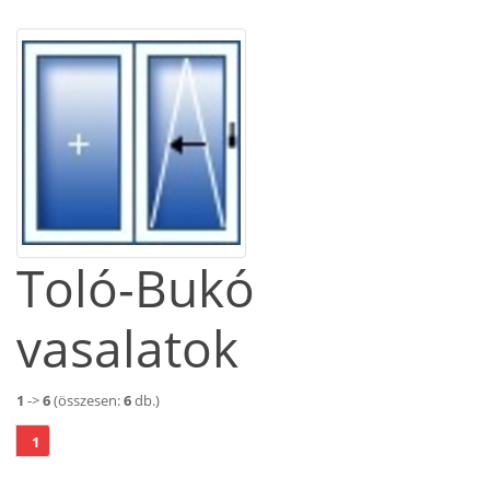
Toló-Bukó
vasalatok
1
->
6
(összesen:
6
db.)
1