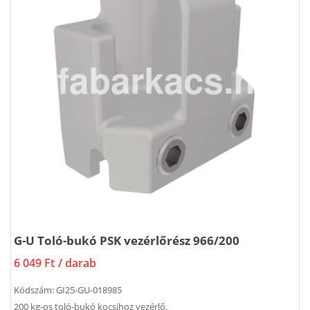
G-U Toló-bukó PSK vezérlőrész 966/200
6 049 Ft
/ darab
Kódszám:
GI25-GU-018985
200 kg-os toló-bukó kocsihoz vezérlő.