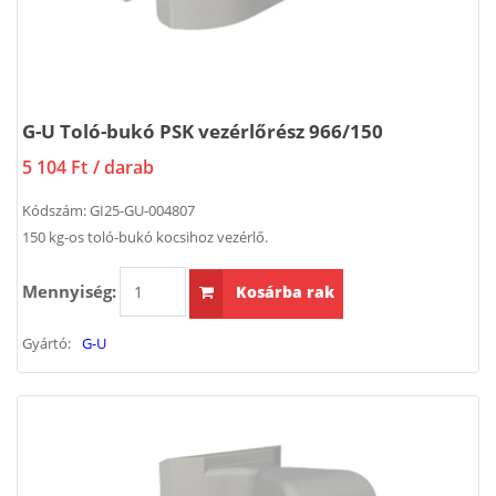
G-U Toló-bukó PSK vezérlőrész 966/150
5 104 Ft
/ darab
Kódszám:
GI25-GU-004807
150 kg-os toló-bukó kocsihoz vezérlő.
Mennyiség:
Kosárba rak
Gyártó:
G-U