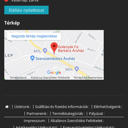
Vasárnap: Zárva
Elállási nyilatkozat
Térkép
|
Üzletünk
|
Szállítási és fizetési információk
|
Elérhetőségeink
|
Partnereink
|
Termékkategóriák
|
Pályázat
|
Impresszum
|
Általános Szerződési Feltételek
|
Adatkezelési tájékoztató
|
Fogyasztóvédelmi tájékoztató
|