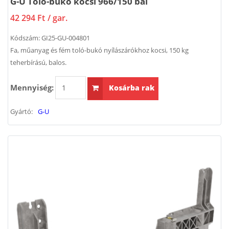
G-U Toló-bukó kocsi 966/150 bal
42 294 Ft
/ gar.
Kódszám:
GI25-GU-004801
Fa, műanyag és fém toló-bukó nyílászárókhoz kocsi, 150 kg
teherbírású, balos.
Mennyiség:
Kosárba rak
Gyártó:
G-U