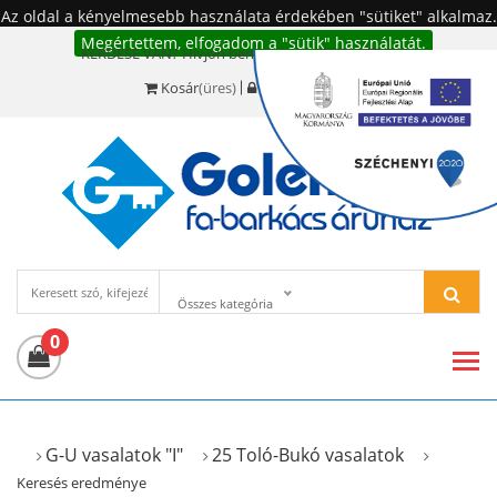
Az oldal a kényelmesebb használata érdekében "sütiket" alkalmaz.
Megértettem, elfogadom a "sütik" használatát.
KÉRDÉSE VAN? Hívjon bennünket!:
+36 20 977-6494
Kosár
(üres)
Bejelentkezés
Összes kategória
0
G-U vasalatok "I"
25 Toló-Bukó vasalatok
Keresés eredménye