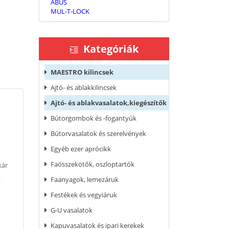
ABUS
MUL-T-LOCK
Kategóriák
MAESTRO kilincsek
Ajtó- és ablakkilincsek
Ajtó- és ablakvasalatok,kiegészítők
Bútorgombok és -fogantyúk
Bútorvasalatok és szerelvények
Egyéb ezer aprócikk
Faösszekötők, oszloptartók
kár
t
Faanyagok, lemezáruk
Festékek és vegyiáruk
G-U vasalatok
Kapuvasalatok és ipari kerekek