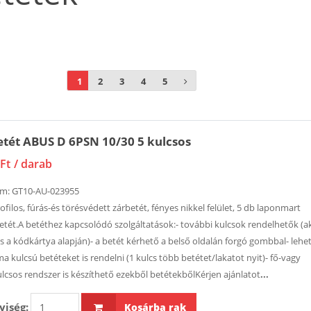
1
2
3
4
5
tét ABUS D 6PSN 10/30 5 kulcsos
Ft
/ darab
ám:
GT10-AU-023955
ofilos, fúrás-és törésvédett zárbetét, fényes nikkel felület, 5 db laponmart
etét.A betéthez kapcsolódó szolgáltatások:- további kulcsok rendelhetők (a
is a kódkártya alapján)- a betét kérhető a belső oldalán forgó gombbal- lehe
a kulcsú betéteket is rendelni (1 kulcs több betétet/lakatot nyit)- fő-vagy
lcsos rendszer is készíthető ezekből betétekbőlKérjen ajánlatot
...
iség:
Kosárba rak