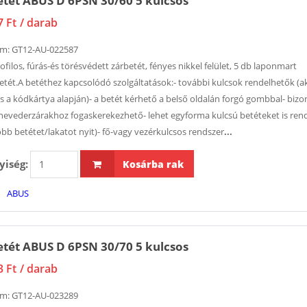
tét ABUS D 6PSN 30/60 5 kulcsos
7 Ft
/ darab
ám:
GT12-AU-022587
ofilos, fúrás-és törésvédett zárbetét, fényes nikkel felület, 5 db laponmart
etét.A betéthez kapcsolódó szolgáltatások:- további kulcsok rendelhetők (a
is a kódkártya alapján)- a betét kérhető a belső oldalán forgó gombbal- biz
hevederzárakhoz fogaskerekezhető- lehet egyforma kulcsú betéteket is rend
öbb betétet/lakatot nyit)- fő-vagy vezérkulcsos rendszer
...
iség:
Kosárba rak
ABUS
tét ABUS D 6PSN 30/70 5 kulcsos
3 Ft
/ darab
ám:
GT12-AU-023289