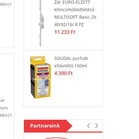
Zár EURO-ELZETT
g fehér
tö
elni (1
kilincsműködtetésű
29
MULTISOFT Basic 2V
3 
40/92/16/ 8 PZ
11 233 Ft
 GRÁNIT
La
m fekete
37
45
SOUDAL purhab
eltávolító 100ml
4 390 Ft
kár
onyos
elni (1
Partnereink