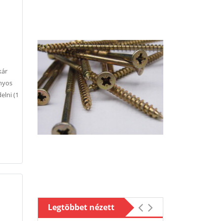
kár
onyos
elni (1
Legtöbbet nézett