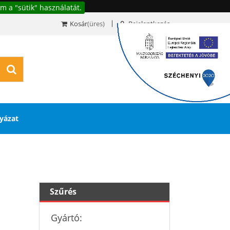
m a "sütik" használatát.
Kosár
(üres)
Bejelentkezés
0
yázat
Szűrés
Gyártó: