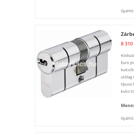
Gyártó:
Zárbe
8 310 
Kódsz
Euro pr
kulcs/b
utólag 
típusú 
kulcs t
Menny
Gyártó: