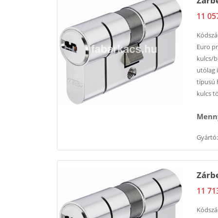
Zárbe
11 05
Kódsz
Euro pr
kulcs/b
utólag 
típusú 
kulcs t
Menny
Gyártó:
Zárbe
11 71
Kódsz