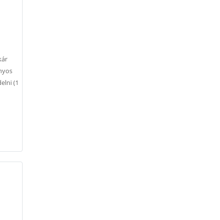
kár
onyos
elni (1