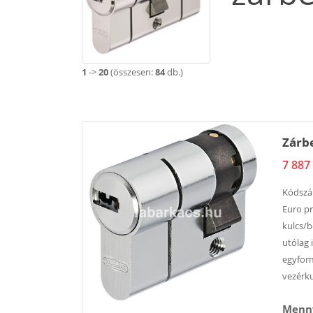
1
->
20
(összesen:
84
db.)
Zárbe
7 887 
Kódsz
Euro pr
kulcs/b
utólag 
egyform
vezérku
Menny