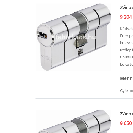
Zárbe
9 204 
Kódsz
Euro pr
kulcs/b
utólag 
típusú 
kulcs t
Menny
Gyártó:
Zárbe
9 650 