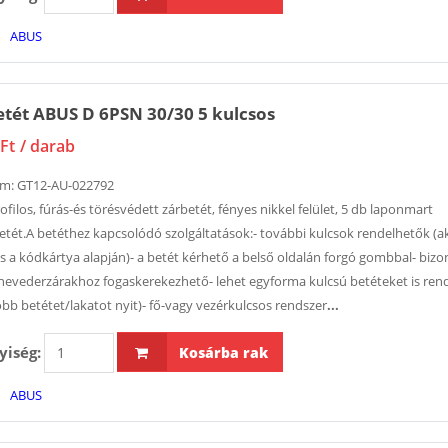
ABUS
tét ABUS D 6PSN 30/30 5 kulcsos
Ft
/ darab
ám:
GT12-AU-022792
ofilos, fúrás-és törésvédett zárbetét, fényes nikkel felület, 5 db laponmart
etét.A betéthez kapcsolódó szolgáltatások:- további kulcsok rendelhetők (a
is a kódkártya alapján)- a betét kérhető a belső oldalán forgó gombbal- biz
hevederzárakhoz fogaskerekezhető- lehet egyforma kulcsú betéteket is rend
öbb betétet/lakatot nyit)- fő-vagy vezérkulcsos rendszer
...
iség:
Kosárba rak
ABUS