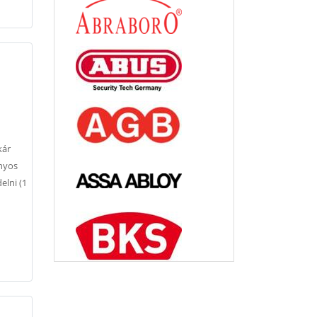
kár
onyos
elni (1