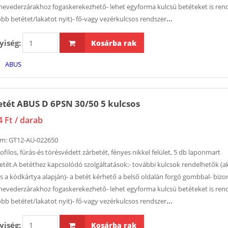
Zár EURO-ELZETT
tömítőanya
hevederzárakhoz fogaskerekezhető- lehet egyforma kulcsú betéteket is rend
kilincsműködtetésű
290ml
öbb betétet/lakatot nyit)- fő-vagy vezérkulcsos rendszer
...
MULTISOFT Basic 2V
3 214 Ft
40/92/16/ 8 PZ
iség:
Kosárba rak
11 233 Ft
Lakat ABUS
ABUS
37/55 55 m
45 154 Ft
SOUDAL purhab
tét ABUS D 6PSN 30/50 5 kulcsos
eltávolító 100ml
4 390 Ft
4 Ft
/ darab
ám:
GT12-AU-022650
ofilos, fúrás-és törésvédett zárbetét, fényes nikkel felület, 5 db laponmart
etét.A betéthez kapcsolódó szolgáltatások:- további kulcsok rendelhetők (a
is a kódkártya alapján)- a betét kérhető a belső oldalán forgó gombbal- biz
hevederzárakhoz fogaskerekezhető- lehet egyforma kulcsú betéteket is rend
öbb betétet/lakatot nyit)- fő-vagy vezérkulcsos rendszer
...
iség:
Kosárba rak