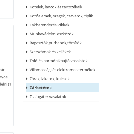
Kötelek, láncok és tartozékaik
Kötőelemek, szegek, csavarok, tiplik
Lakberendezési cikkek
Munkavédelmi eszközök
Ragasztók,purhabok,tömítők
Szerszámok és kellékek
Toló-és harmónikaajtó vasalatok
Villamossági és elektromos termékek
kár
onyos
Zárak, lakatok, kulcsok
elni (1
Zárbetétek
Zsalugáter vasalatok