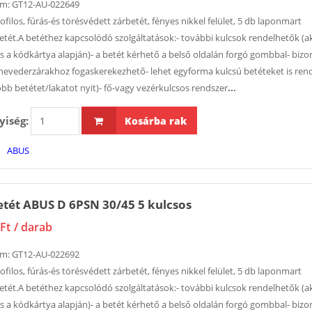
ám:
GT12-AU-022649
SOUDAL T-REX
Oszloptart
ofilos, fúrás-és törésvédett zárbetét, fényes nikkel felület, 5 db laponmart
Extreme Power
csavarozha
etét.A betéthez kapcsolódó szolgáltatások:- további kulcsok rendelhetők (a
1 395 Ft
szerelőragasztó 290
is a kódkártya alapján)- a betét kérhető a belső oldalán forgó gombbal- biz
ml
hevederzárakhoz fogaskerekezhető- lehet egyforma kulcsú betéteket is rend
3 390 Ft
Zár EURO-E
öbb betétet/lakatot nyit)- fő-vagy vezérkulcsos rendszer
...
kilincsműk
Oszloptartó
MULTISOFT 
iség:
Kosárba rak
dübelezhető
35/92/16/ 8
függőlegesen
ABUS
11 233 Ft
állítható
sárgahorgany
4 430 Ft
tét ABUS D 6PSN 30/45 5 kulcsos
Ajtókilincs 
Ft
/ darab
sablon prof
Hernyócsavar
58 289 Ft
készlet BGS 91
ám:
GT12-AU-022692
részes
ofilos, fúrás-és törésvédett zárbetét, fényes nikkel felület, 5 db laponmart
1 630 Ft
SOUDAL Fix-
etét.A betéthez kapcsolódó szolgáltatások:- további kulcsok rendelhetők (a
ragasztó-
is a kódkártya alapján)- a betét kérhető a belső oldalán forgó gombbal- biz