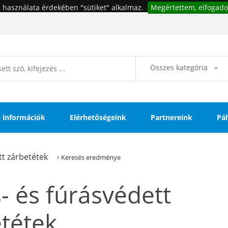
 használata érdekében "sütiket" alkalmaz.
Megértettem, elfogado
Összes kategória
si információk
Elérhetőségeink
Partnereink
Pál
tt zárbetétek
Keresés eredménye
- és fúrásvédett
tétek