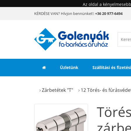
Az oldal a kényelmesebb
KÉRDÉSE VAN? Hívjon bennünket!:
+36 20 977-6494
Üzletünk
Szállítási és fizeté
Zárbetétek "T"
12 Törés- és fúrásvéde
Törés
zárbe