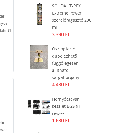
ó
SOUDAL T-REX
Os
tó
Extreme Power
cs
kár
1 
szerelőragasztó 290
onyos
ml
elni (1
3 390 Ft
LZETT
Zá
ödtetésű
ki
Oszloptartó
Basic 2V
MU
dübelezhető
 PZ
35
függőlegesen
11
állítható
sárgahorgany
4 430 Ft
szerelő
Ajt
i
sa
Hernyócsavar
58
készlet BGS 91
részes
1 630 Ft
all Flexi
SO
kár
ra
onyos