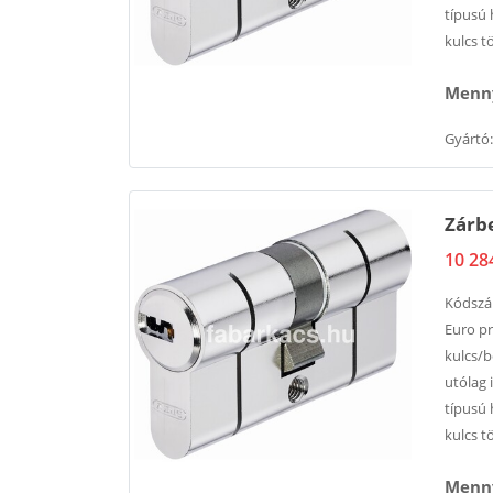
típusú 
kulcs t
Menny
Gyártó:
Zárbe
10 28
Kódsz
Euro pr
kulcs/b
utólag 
típusú 
kulcs t
Menny