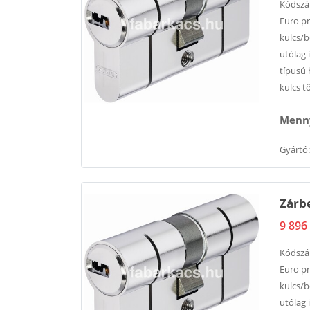
Kódsz
Euro pr
kulcs/b
utólag 
típusú 
kulcs t
Menny
Gyártó:
Zárbe
9 896 
Kódsz
Euro pr
kulcs/b
utólag 