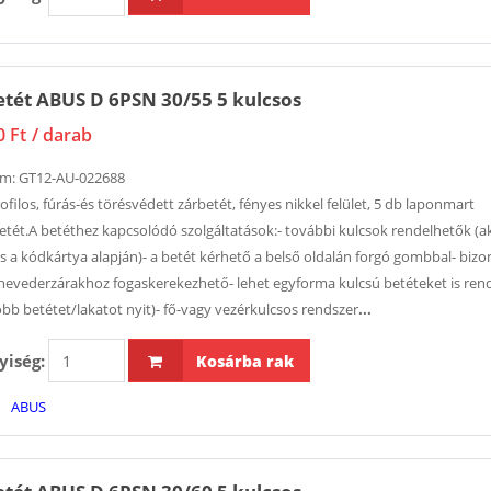
tét ABUS D 6PSN 30/55 5 kulcsos
0 Ft
/ darab
ám:
GT12-AU-022688
ofilos, fúrás-és törésvédett zárbetét, fényes nikkel felület, 5 db laponmart
etét.A betéthez kapcsolódó szolgáltatások:- további kulcsok rendelhetők (a
is a kódkártya alapján)- a betét kérhető a belső oldalán forgó gombbal- biz
hevederzárakhoz fogaskerekezhető- lehet egyforma kulcsú betéteket is rend
öbb betétet/lakatot nyit)- fő-vagy vezérkulcsos rendszer
...
iség:
Kosárba rak
ABUS