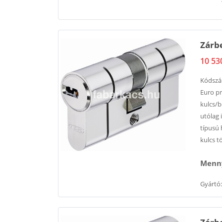
Zárbe
10 53
Kódsz
Euro pr
kulcs/b
utólag 
típusú 
kulcs t
Menny
Gyártó: