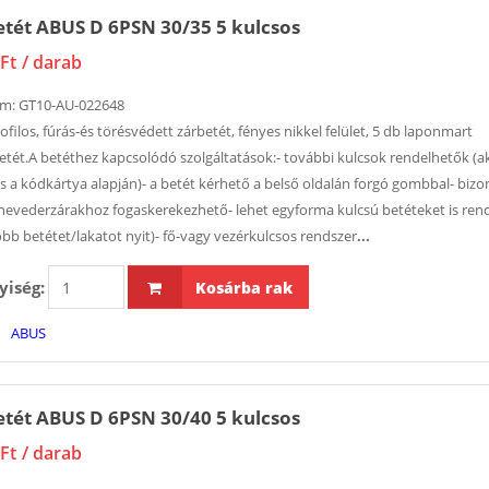
tét ABUS D 6PSN 30/35 5 kulcsos
Ft
/ darab
ám:
GT10-AU-022648
ofilos, fúrás-és törésvédett zárbetét, fényes nikkel felület, 5 db laponmart
etét.A betéthez kapcsolódó szolgáltatások:- további kulcsok rendelhetők (a
is a kódkártya alapján)- a betét kérhető a belső oldalán forgó gombbal- biz
hevederzárakhoz fogaskerekezhető- lehet egyforma kulcsú betéteket is rend
öbb betétet/lakatot nyit)- fő-vagy vezérkulcsos rendszer
...
iség:
Kosárba rak
ABUS
tét ABUS D 6PSN 30/40 5 kulcsos
Ft
/ darab