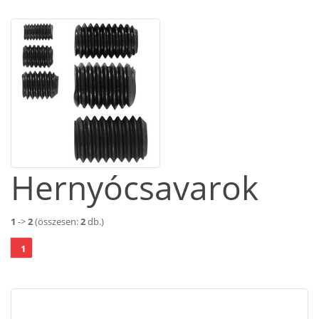
Hernyócsavarok
1
->
2
(összesen:
2
db.)
1