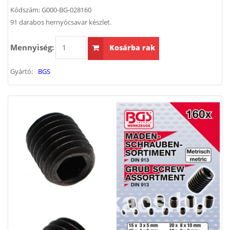
Kódszám:
G000-BG-028160
91 darabos hernyócsavar készlet.
Mennyiség:
Kosárba rak
Gyártó:
BGS