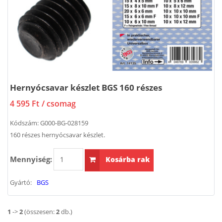
Hernyócsavar készlet BGS 160 részes
4 595 Ft
/ csomag
Kódszám:
G000-BG-028159
160 részes hernyócsavar készlet.
Mennyiség:
Kosárba rak
Gyártó:
BGS
1
->
2
(összesen:
2
db.)