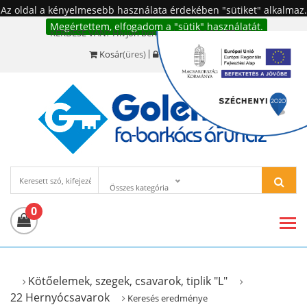
Az oldal a kényelmesebb használata érdekében "sütiket" alkalmaz.
Megértettem, elfogadom a "sütik" használatát.
KÉRDÉSE VAN? Hívjon bennünket!:
+36 20 977-6494
Kosár
(üres)
Bejelentkezés
Összes kategória
0
Kötőelemek, szegek, csavarok, tiplik "L"
22 Hernyócsavarok
Keresés eredménye