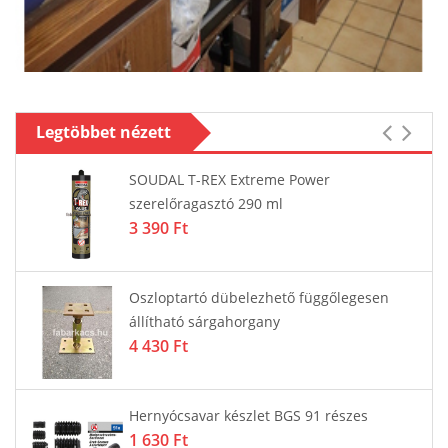
Legtöbbet nézett
SOUDAL T-REX Extreme Power
szerelőragasztó 290 ml
3 390 Ft
Oszloptartó dübelezhető függőlegesen
állítható sárgahorgany
4 430 Ft
Hernyócsavar készlet BGS 91 részes
1 630 Ft