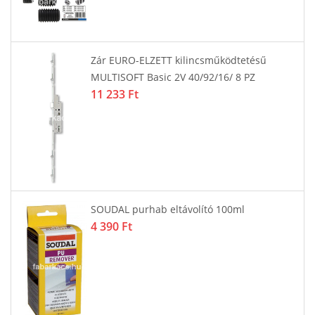
Zár EURO-ELZETT kilincsműködtetésű
MULTISOFT Basic 2V 40/92/16/ 8 PZ
11 233 Ft
SOUDAL purhab eltávolító 100ml
4 390 Ft