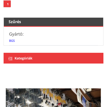
1
Szűrés
Gyártó:
BGS
Kategóriák