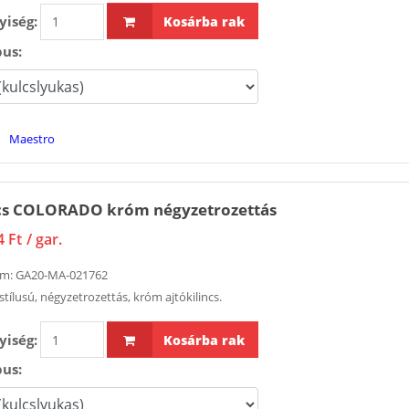
SOUDAL T-REX
Oszloptart
iség:
Kosárba rak
Extreme Power
csavarozha
1 395 Ft
szerelőragasztó 290
pus:
ml
3 390 Ft
Zár EURO-E
kilincsműk
Oszloptartó
Maestro
MULTISOFT 
dübelezhető
35/92/16/ 8
függőlegesen
11 233 Ft
állítható
ncs COLORADO króm négyzetrozettás
sárgahorgany
4 Ft
/ gar.
4 430 Ft
Ajtókilincs 
ám:
GA20-MA-021762
sablon prof
Hernyócsavar
stílusú, négyzetrozettás, króm ajtókilincs.
58 289 Ft
készlet BGS 91
részes
iség:
Kosárba rak
1 630 Ft
SOUDAL Fix-
pus:
ragasztó-
Zár EURO-ELZETT
tömítőanya