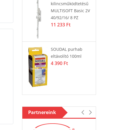
kilincsműködtetésű
29
MULTISOFT Basic 2V
3 
40/92/16/ 8 PZ
11 233 Ft
 GRÁNIT
La
m fekete
37
45
SOUDAL purhab
eltávolító 100ml
4 390 Ft
Partnereink