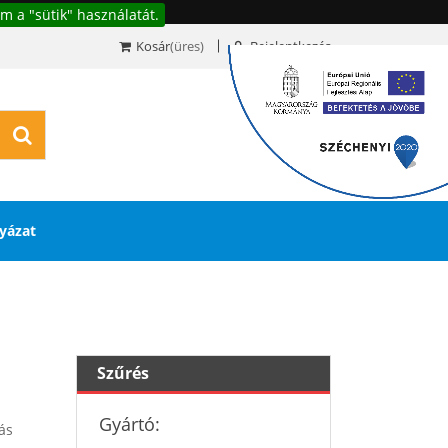
m a "sütik" használatát.
Kosár
(üres)
Bejelentkezés
0
yázat
Szűrés
Gyártó:
ás