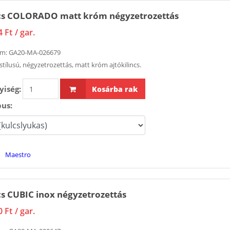
ncs COLORADO matt króm négyzetrozettás
4 Ft
/ gar.
ám:
GA20-MA-026679
stílusú, négyzetrozettás, matt króm ajtókilincs.
iség:
Kosárba rak
pus:
Maestro
cs CUBIC inox négyzetrozettás
0 Ft
/ gar.