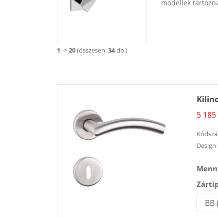
modellek tartozn
1
->
20
(összesen:
34
db.)
Kilin
5 185 
Kódsz
Design s
Menny
Zártí