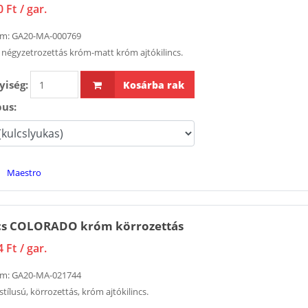
0 Ft
/ gar.
ám:
GA20-MA-000769
 négyzetrozettás króm-matt króm ajtókilincs.
iség:
Kosárba rak
pus:
Maestro
ncs COLORADO króm körrozettás
4 Ft
/ gar.
ám:
GA20-MA-021744
stílusú, körrozettás, króm ajtókilincs.