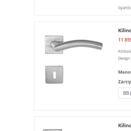
Gyártó:
Kilin
11 85
Kódsz
Design 
Menny
Zártí
Kili