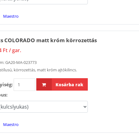
kilincsműködtetésű
290ml
MULTISOFT Basic 2V
3 214 Ft
Maestro
40/92/16/ 8 PZ
11 233 Ft
Lakat ABUS
37/55 55 m
ncs COLORADO matt króm körrozettás
45 154 Ft
4 Ft
/ gar.
SOUDAL purhab
eltávolító 100ml
ám:
GA20-MA-023773
4 390 Ft
stílusú, körrozettás, matt króm ajtókilincs.
iség:
Kosárba rak
pus:
Maestro