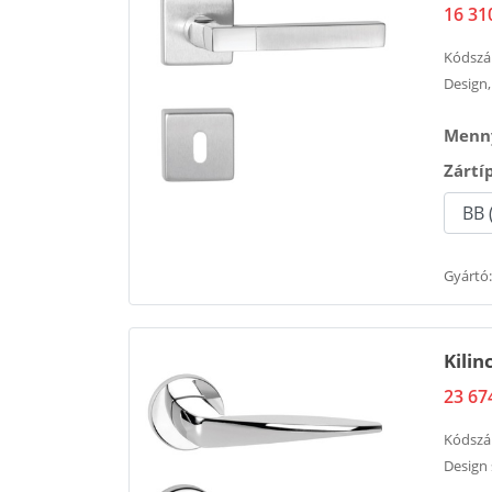
16 31
Kódsz
Design,
Menny
Zártí
Gyártó:
Kili
23 67
Kódsz
Design 