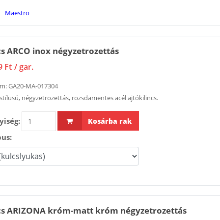
Maestro
cs ARCO inox négyzetrozettás
9 Ft
/ gar.
ám:
GA20-MA-017304
stílusú, négyzetrozettás, rozsdamentes acél ajtókilincs.
iség:
Kosárba rak
pus:
ncs ARIZONA króm-matt króm négyzetrozettás