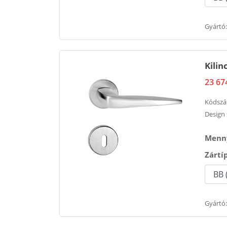
Gyártó:
Kili
23 67
Kódsz
Design 
Menny
Zártí
Gyártó: