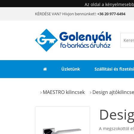
Az oldal a kényelmesebb
KÉRDÉSE VAN? Hívjon bennünket!:
+36 20 977-6494
Üzletünk
Szállítási és fizeté
MAESTRO kilincsek
Design ajtókilincs
Desig
A megszokottól el