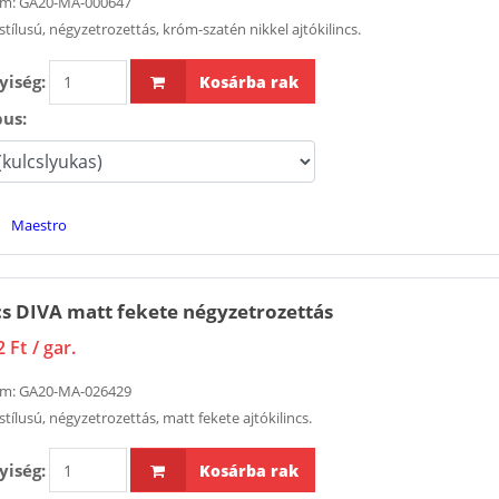
ám:
GA20-MA-000647
stílusú, négyzetrozettás, króm-szatén nikkel ajtókilincs.
iség:
Kosárba rak
pus:
Maestro
cs DIVA matt fekete négyzetrozettás
2 Ft
/ gar.
ám:
GA20-MA-026429
stílusú, négyzetrozettás, matt fekete ajtókilincs.
iség:
Kosárba rak