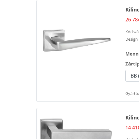
Kili
26 78
Kódsz
Design 
Menny
Zártí
Gyártó:
Kilin
14 41