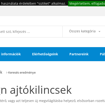
 használata érdekében "sütiket" alkalmaz.
Megértettem, elfogado
Összes kategória
si információk
Elérhetőségeink
Partnereink
Pál
ek
Keresés eredménye
n ajtókilincsek
térő, vagy azt teljesen új megvilágításba helyező, elsősorban rozett