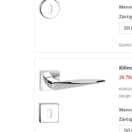
Menny
Zártí
Gyártó:
Kili
26 78
Kódsz
Design 
Menny
Zártí