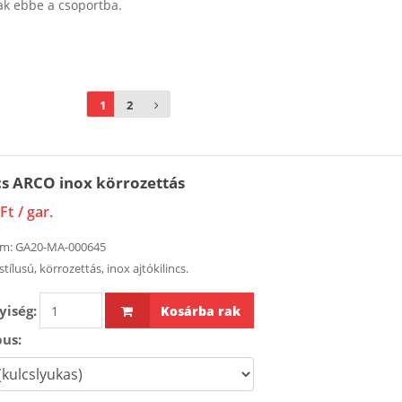
ak ebbe a csoportba.
1
2
cs ARCO inox körrozettás
Ft
/ gar.
ám:
GA20-MA-000645
tílusú, körrozettás, inox ajtókilincs.
iség:
Kosárba rak
pus: