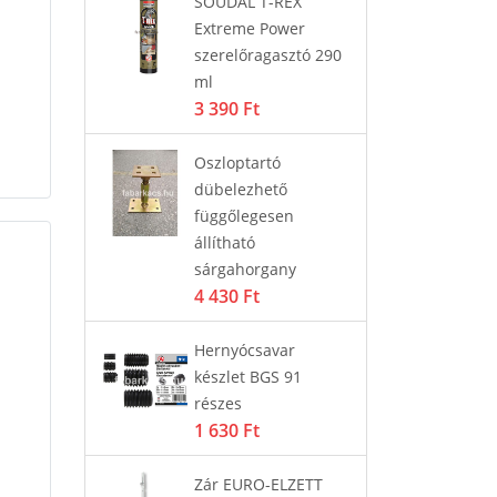
ó
SOUDAL T-REX
Os
tó
Extreme Power
cs
1 
szerelőragasztó 290
ml
3 390 Ft
LZETT
Zá
ödtetésű
ki
Oszloptartó
Basic 2V
MU
dübelezhető
 PZ
35
függőlegesen
11
állítható
sárgahorgany
4 430 Ft
szerelő
Ajt
i
sa
Hernyócsavar
58
készlet BGS 91
részes
1 630 Ft
all Flexi
SO
ra
Zár EURO-ELZETT
g fehér
tö