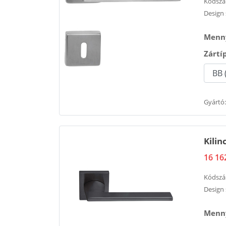
Kódsz
Design 
Menny
Zártí
Gyártó:
Kilin
16 16
Kódsz
Design 
Menny