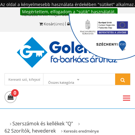
Az oldal a kényelmesebb használata érdekében "sütiket" alkalmaz.
Megértettem, elfogadom a "sütik" használatát.
KÉRDÉSE VAN? Hívjon bennünket!:
+36 20 977-6494
Kosár
(üres)
Bejelentkezés
Összes kategória
0
Szerszámok és kellékek "Q"
62 Szorítók, hevederek
Keresés eredménye