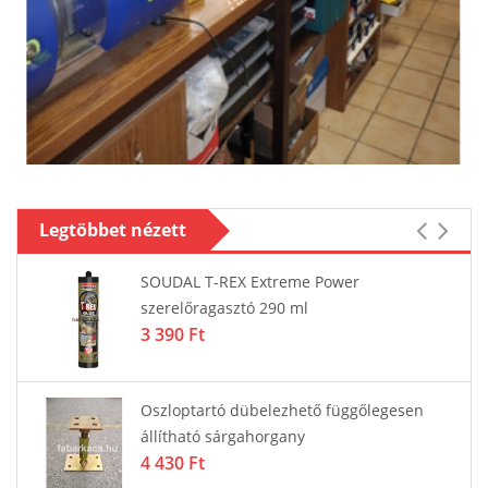
Legtöbbet nézett
SOUDAL T-REX Extreme Power
szerelőragasztó 290 ml
3 390 Ft
Oszloptartó dübelezhető függőlegesen
állítható sárgahorgany
4 430 Ft