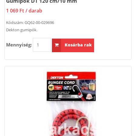
Gumipók DT 120 cm/10 mm
1 069 Ft
/ darab
Kódszám:
GQ62-00-029696
Dekton gumipók.
Mennyiség:
Kosárba rak