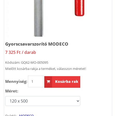
Gyorscsavarszorító MODECO
7 325 Ft
/ darab
Kódszám:
GQ62-MO-005095
Mielőtt kosárba rakja a terméket, válasszon méretet!
Mennyiség:
Kosárba rak
Méret:
Gyártó:
MODECO