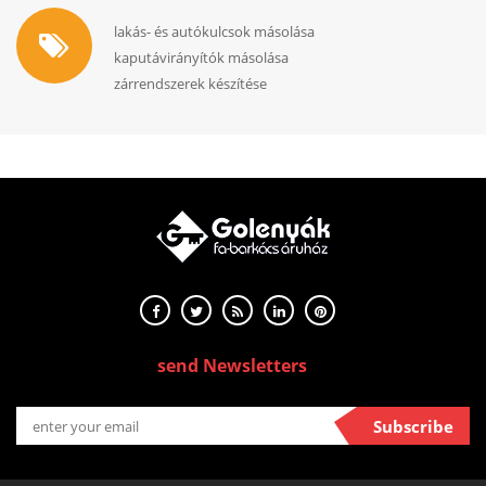
lakás- és autókulcsok másolása
kaputávirányítók másolása
zárrendszerek készítése
send Newsletters
Subscribe