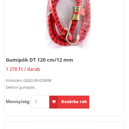
Gumipók DT 120 cm/12 mm
1 270 Ft
/ darab
Kódszám:
GQ62-00-029698
Dekton gumipók.
Mennyiség:
Kosárba rak