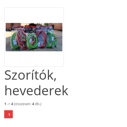
Szorítók,
hevederek
1
->
4
(összesen:
4
db.)
1