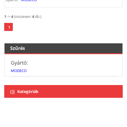
1
->
4
(összesen:
4
db.)
1
Szűrés
Gyártó:
MODECO
Kategóriák