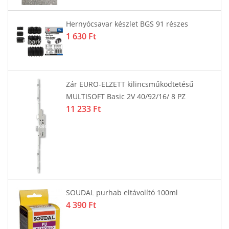
Hernyócsavar készlet BGS 91 részes
1 630 Ft
Zár EURO-ELZETT kilincsműködtetésű
MULTISOFT Basic 2V 40/92/16/ 8 PZ
11 233 Ft
SOUDAL purhab eltávolító 100ml
4 390 Ft