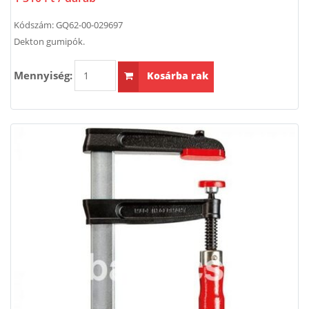
Kódszám:
GQ62-00-029697
Dekton gumipók.
Mennyiség:
Kosárba rak