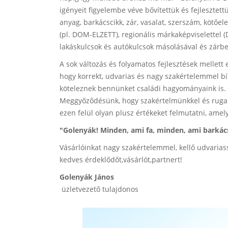
igényeit figyelembe véve bővítettük és fejlesztet
anyag, barkácscikk, zár, vasalat, szerszám, köt
(pl. DOM-ELZETT), regionális márkaképviselettel
lakáskulcsok és autókulcsok másolásával és zárbet
A sok változás és folyamatos fejlesztések mellet
hogy korrekt, udvarias és nagy szakértelemmel bí
köteleznek bennünket családi hagyományaink is.
Meggyőződésünk, hogy szakértelmünkkel és rugal
ezen felül olyan plusz értékeket felmutatni, am
"Golenyák! Minden, ami fa, minden, ami barkác
Vásárlóinkat nagy szakértelemmel, kellő udvarias
kedves érdeklődőt,vásárlót,partnert!
Golenyák János
üzletvezető tulajdonos