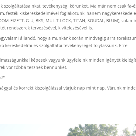
tük szolgáltatásainkat, tevékenységi körünket. Ma már nem csak fa-é
őelem, festék kiskereskedelmével foglakozunk, hanem nagykereskede
 (DOM-ElZETT, G-U, BKS, MUL-T-LOCK, TITAN, SOUDAL, BLUM), valami
ét rendszerek tervezésével, kivitelezésével is.
t egyvalami állandó, hogy a munkánk során mindvégig arra törekszün
ró kereskedelmi és szolgáltatói tevékenységet folytassunk. Erre
masságunkkal képesek vagyunk ügyfeleink minden igényét kielégít
elyek vonzóbbá tesznek bennünket.
s!"
sággal és korrekt kiszolgálással várjuk nap mint nap. Várunk mind