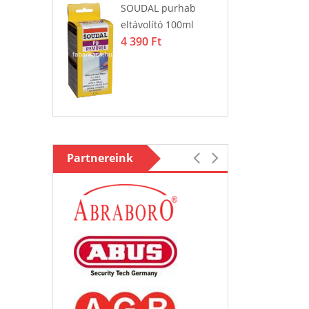
SOUDAL purhab
eltávolító 100ml
4 390 Ft
Partnereink