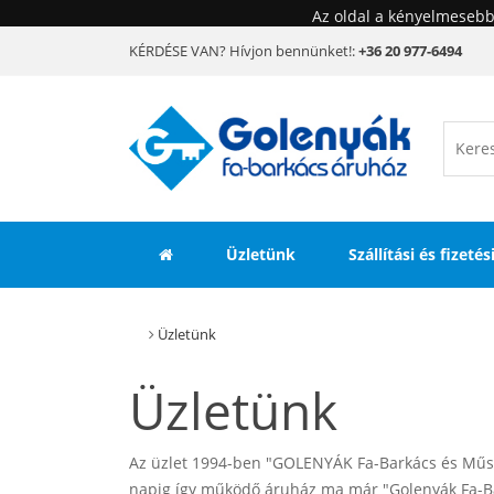
Az oldal a kényelmesebb
KÉRDÉSE VAN? Hívjon bennünket!:
+36 20 977-6494
Üzletünk
Szállítási és fizeté
Üzletünk
Üzletünk
Az üzlet 1994-ben "GOLENYÁK Fa-Barkács és Műszak
napig így működő áruház ma már "Golenyák Fa-Bar