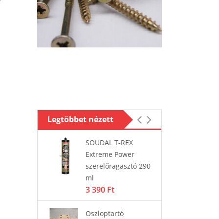
Legtöbbet nézett
ó
SOUDAL T-REX
Os
tó
Extreme Power
cs
1 
szerelőragasztó 290
ml
3 390 Ft
LZETT
Zá
ödtetésű
ki
Oszloptartó
Basic 2V
MU