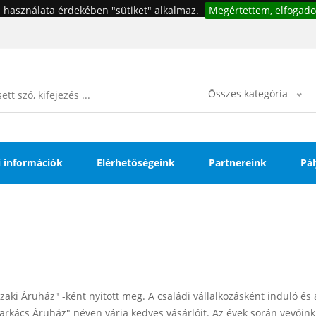
 használata érdekében "sütiket" alkalmaz.
Megértettem, elfogado
Összes kategória
si információk
Elérhetőségeink
Partnereink
Pál
i Áruház" -ként nyitott meg. A családi vállalkozásként induló és 
kács Áruház" néven várja kedves vásárlóit. Az évek során vevőink