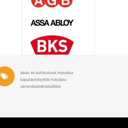
lakás- és autókulcsok másolása
kaputávirányítók másolása
zárrendszerek készítése