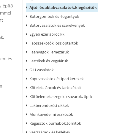
s építő
Ajtó- és ablakvasalatok,kiegészítők
lemmel
Bútorgombok és -fogantyúk
nt
Bútorvasalatok és szerelvények
Egyéb ezer aprócikk
k,
Faösszekötők, oszloptartók
Faanyagok, lemezáruk
eni és
Festékek és vegyiáruk
G-U vasalatok
Kapuvasalatok és ipari kerekek
en
Kötelek, láncok és tartozékaik
Kötőelemek, szegek, csavarok, tiplik
Lakberendezési cikkek
Munkavédelmi eszközök
Ragasztók,purhabok,tömítők
Szerszámok és kellékek