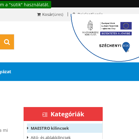
m a "sütik" használatát.
Kosár
(üres)
Bejelentkezés
0
yázat
Kategóriák
MAESTRO kilincsek
a mi
Ajtó- és ablakkilincsek