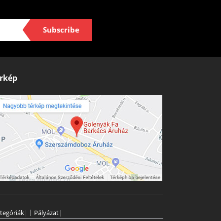
Subscribe
rkép
tegóriák
|
Pályázat
|