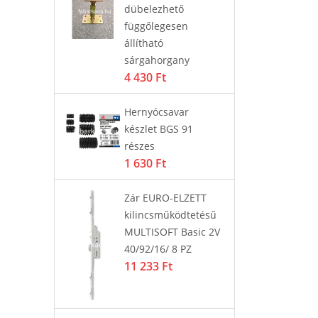
dübelezhető
 PZ
35
függőlegesen
11
állítható
sárgahorgany
4 430 Ft
szerelő
Ajt
i
sa
Hernyócsavar
58
készlet BGS 91
részes
1 630 Ft
all Flexi
SO
ra
Zár EURO-ELZETT
g fehér
tö
kilincsműködtetésű
29
MULTISOFT Basic 2V
3 
40/92/16/ 8 PZ
11 233 Ft
 GRÁNIT
La
m fekete
37
45