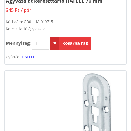
Ágyvasalat kereszttartó HAFELE 70 mm
345 Ft
/ pár
Kódszám:
GD01-HA-019715
Kereszttartó ágyvasalat.
Mennyiség:
Kosárba rak
Gyártó:
HAFELE