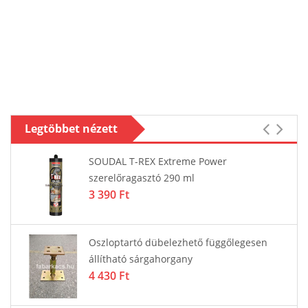
Legtöbbet nézett
SOUDAL T-REX Extreme Power
szerelőragasztó 290 ml
3 390 Ft
Oszloptartó dübelezhető függőlegesen
állítható sárgahorgany
4 430 Ft