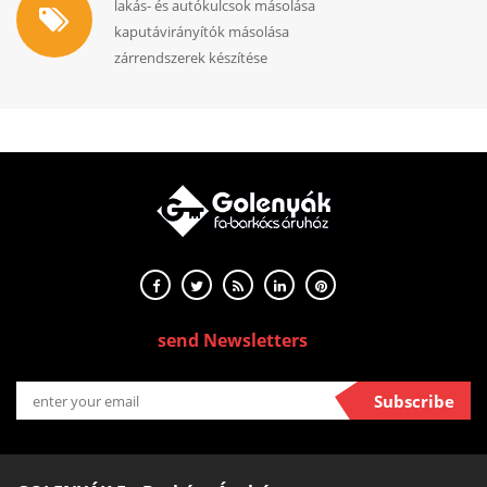
lakás- és autókulcsok másolása
kaputávirányítók másolása
zárrendszerek készítése
send Newsletters
Subscribe