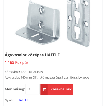
Ágyvasalat középre HAFELE
1 165 Ft
/ pár
Kódszám:
GD01-HA-014849
Ágyvasalat 140 mm állítható magasságú.1 garnítúra: L+lapos
Mennyiség:
Kosárba rak
Gyártó:
HAFELE