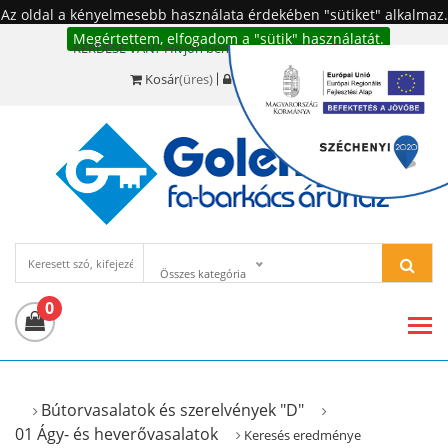
Az oldal a kényelmesebb használata érdekében "sütiket" alkalmaz.
Megértettem, elfogadom a "sütik" használatát.
KÉRDÉSE VAN? Hívjon bennünket!:
+36 20 977-6494
Kosár
(üres)
Bejelentkezés
Összes kategória
0
Bútorvasalatok és szerelvények "D"
01 Ágy- és heverővasalatok
Keresés eredménye