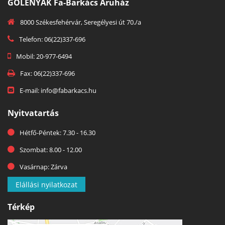
GOLENYÁK Fa-Barkács Áruház
8000 Székesfehérvár, Seregélyesi út 70./a
Telefon: 06(22)337-696
Mobil: 20-977-6494
Fax: 06(22)337-696
E-mail: info@fabarkacs.hu
Nyitvatartás
Hétfő-Péntek: 7.30 - 16.30
Szombat: 8.00 - 12.00
Vasárnap: Zárva
Elállási nyilatkozat
Térkép