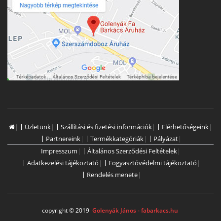
|
Üzletünk
|
Szállítási és fizetési információk
|
Elérhetőségeink
|
Partnereink
|
Termékkategóriák
|
Pályázat
|
Impresszum
|
Általános Szerződési Feltételek
|
Adatkezelési tájékoztató
|
Fogyasztóvédelmi tájékoztató
|
Rendelés menete
|
copyright © 2019
Golenyák János - fabarkacs.hu