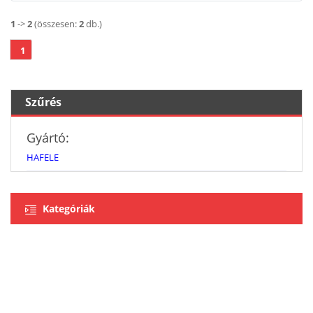
1
->
2
(összesen:
2
db.)
1
Szűrés
Gyártó:
HAFELE
Kategóriák