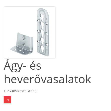
Ágy- és
heverővasalatok
1
->
2
(összesen:
2
db.)
1