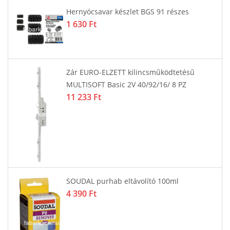
Hernyócsavar készlet BGS 91 részes
1 630 Ft
Zár EURO-ELZETT kilincsműködtetésű
MULTISOFT Basic 2V 40/92/16/ 8 PZ
11 233 Ft
SOUDAL purhab eltávolító 100ml
4 390 Ft