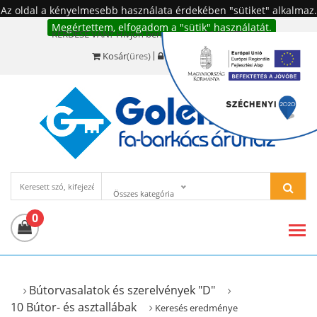
Az oldal a kényelmesebb használata érdekében "sütiket" alkalmaz.
Megértettem, elfogadom a "sütik" használatát.
KÉRDÉSE VAN? Hívjon bennünket!:
+36 20 977-6494
Kosár
(üres)
Bejelentkezés
Összes kategória
0
Bútorvasalatok és szerelvények "D"
10 Bútor- és asztallábak
Keresés eredménye