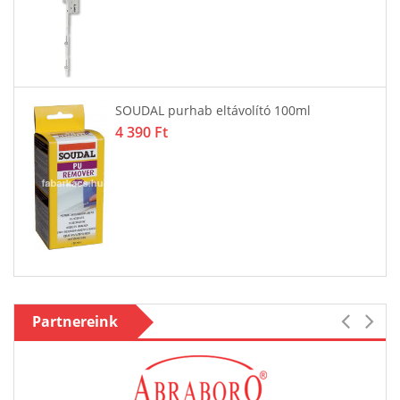
SOUDAL purhab eltávolító 100ml
4 390 Ft
Partnereink