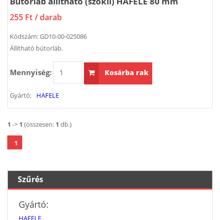
Bútorláb állítható (szokli) HAFELE 80 mm
255 Ft
/ darab
Kódszám:
GD10-00-025086
Állítható bútorláb.
Mennyiség:
Kosárba rak
Gyártó:
HAFELE
1
->
1
(összesen:
1
db.)
1
Szűrés
Gyártó:
HAFELE