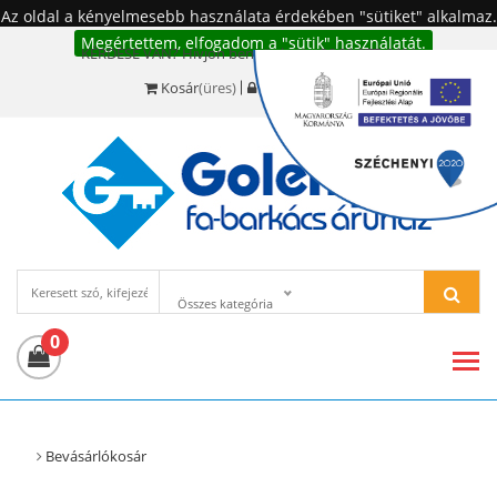
Az oldal a kényelmesebb használata érdekében "sütiket" alkalmaz.
Megértettem, elfogadom a "sütik" használatát.
KÉRDÉSE VAN? Hívjon bennünket!:
+36 20 977-6494
Kosár
(üres)
Bejelentkezés
Összes kategória
0
Bevásárlókosár