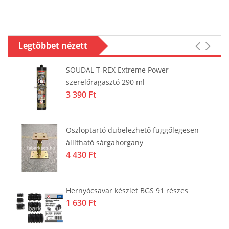
Legtöbbet nézett
SOUDAL T-REX Extreme Power
szerelőragasztó 290 ml
3 390 Ft
Oszloptartó dübelezhető függőlegesen
állítható sárgahorgany
4 430 Ft
Hernyócsavar készlet BGS 91 részes
1 630 Ft