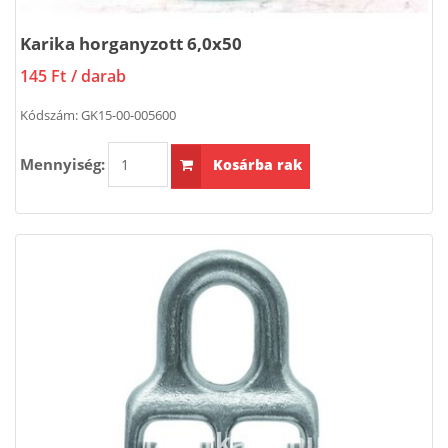
Karika horganyzott 6,0x50
145 Ft
/ darab
Kódszám:
GK15-00-005600
Mennyiség:
Kosárba rak