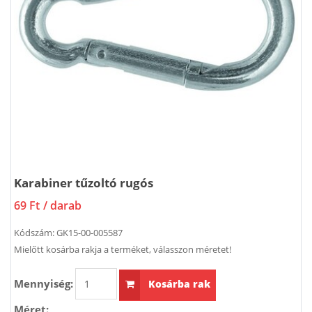
Karabiner tűzoltó rugós
69 Ft
/ darab
Kódszám:
GK15-00-005587
Mielőtt kosárba rakja a terméket, válasszon méretet!
Mennyiség:
Kosárba rak
Méret: