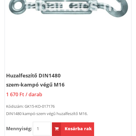
Huzalfeszítő DIN1480
szem-kampó végű M16
1 670 Ft
/ darab
Kódszám:
GK15-KO-017176
DIN1480 kampó-szem végű huzalfeszítő M16.
Mennyiség:
Kosárba rak