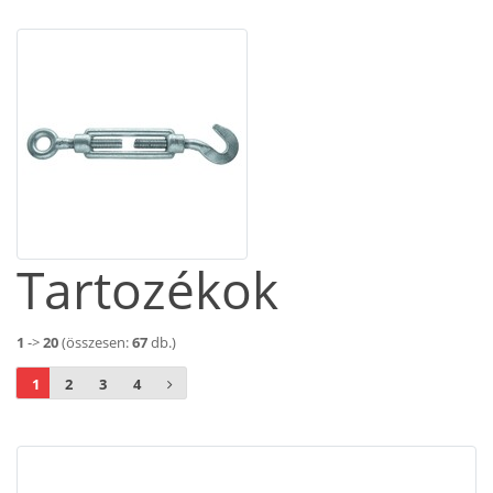
Tartozékok
1
->
20
(összesen:
67
db.)
1
2
3
4