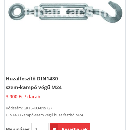
Huzalfeszítő DIN1480
szem-kampó végű M24
3 900 Ft
/ darab
Kódszám:
GK15-KO-019727
DIN1480 kampó-szem végű huzalfeszítő M24.
Mennyiség:
Kosárba rak