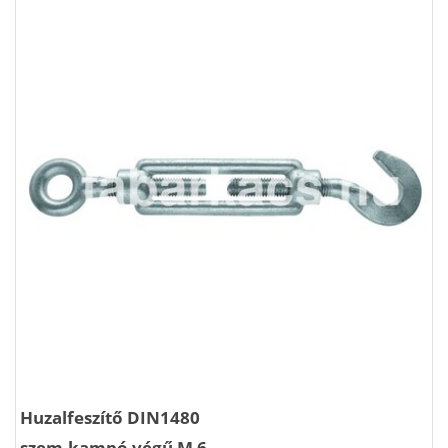
Huzalfeszítő DIN1480
szem-kampó végű M 6