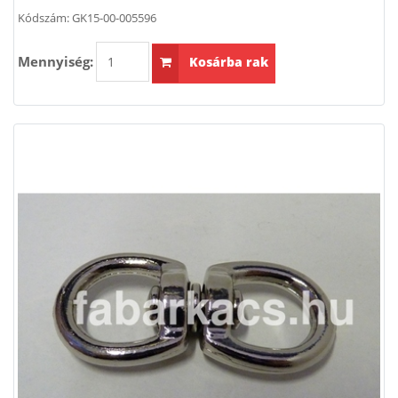
Kódszám:
GK15-00-005596
Mennyiség:
Kosárba rak