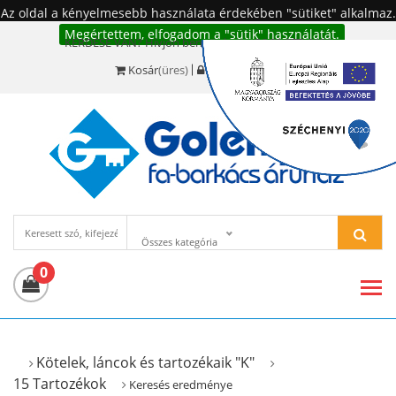
Az oldal a kényelmesebb használata érdekében "sütiket" alkalmaz.
Megértettem, elfogadom a "sütik" használatát.
KÉRDÉSE VAN? Hívjon bennünket!:
+36 20 977-6494
Kosár
(üres)
Bejelentkezés
Összes kategória
0
Kötelek, láncok és tartozékaik "K"
15 Tartozékok
Keresés eredménye