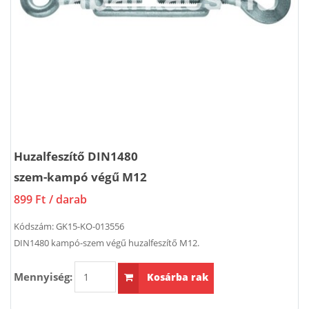
Huzalfeszítő DIN1480
szem-kampó végű M12
899 Ft
/ darab
Kódszám:
GK15-KO-013556
DIN1480 kampó-szem végű huzalfeszítő M12.
Mennyiség:
Kosárba rak