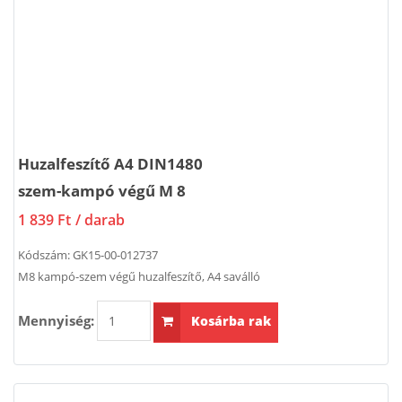
Huzalfeszítő A4 DIN1480
szem-kampó végű M 8
1 839 Ft
/ darab
Kódszám:
GK15-00-012737
M8 kampó-szem végű huzalfeszítő, A4 saválló
Mennyiség:
Kosárba rak