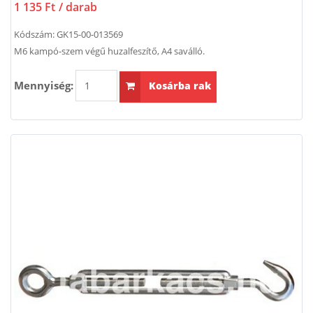
1 135 Ft
/ darab
Kódszám:
GK15-00-013569
M6 kampó-szem végű huzalfeszítő, A4 saválló.
Mennyiség:
Kosárba rak