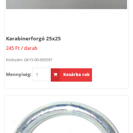
Karabinerforgó 25x25
245 Ft
/ darab
Kódszám:
GK15-00-005597
Mennyiség:
Kosárba rak