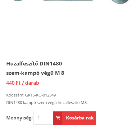
Huzalfeszítő DIN1480
szem-kampó végű M 8
440 Ft
/ darab
Kódszám:
GK15-KO-012349
DIN1480 kampó-szem végű huzalfeszítő M8.
Mennyiség:
Kosárba rak