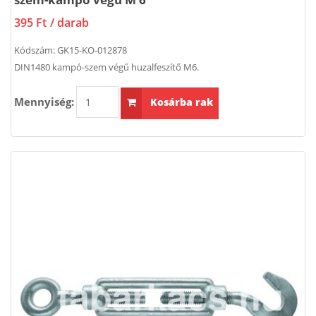
395 Ft
/ darab
Kódszám:
GK15-KO-012878
DIN1480 kampó-szem végű huzalfeszítő M6.
Mennyiség:
Kosárba rak