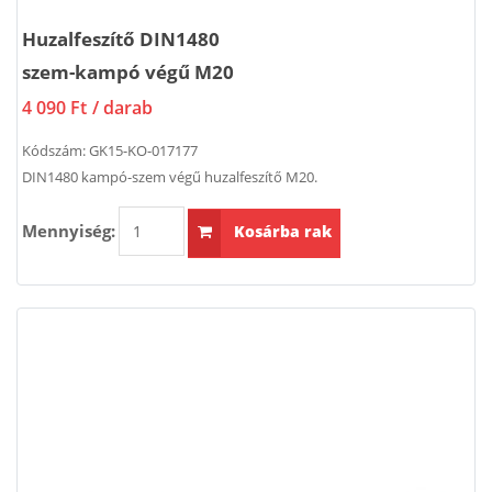
Huzalfeszítő DIN1480
szem-kampó végű M20
4 090 Ft
/ darab
Kódszám:
GK15-KO-017177
DIN1480 kampó-szem végű huzalfeszítő M20.
Mennyiség:
Kosárba rak