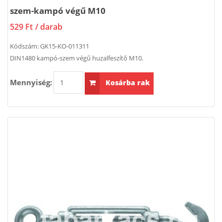
szem-kampó végű M10
529 Ft
/ darab
Kódszám:
GK15-KO-011311
DIN1480 kampó-szem végű huzalfeszítő M10.
Mennyiség:
Kosárba rak