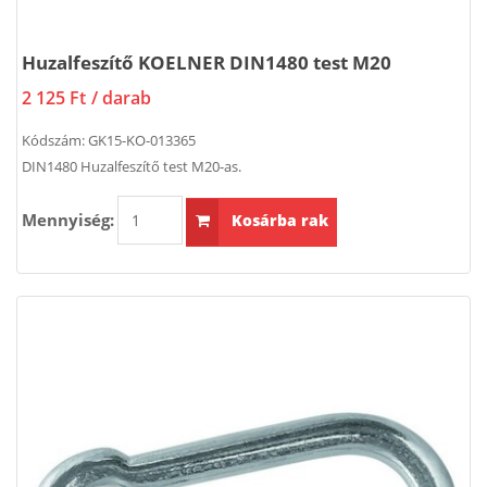
Huzalfeszítő KOELNER DIN1480 test M20
2 125 Ft
/ darab
Kódszám:
GK15-KO-013365
DIN1480 Huzalfeszítő test M20-as.
Mennyiség:
Kosárba rak