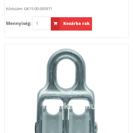
Kódszám:
GK15-00-005971
Mennyiség:
Kosárba rak