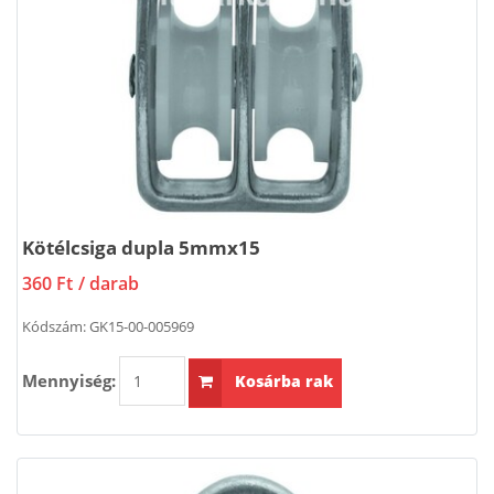
Kötélcsiga dupla 5mmx15
360 Ft
/ darab
Kódszám:
GK15-00-005969
Mennyiség:
Kosárba rak