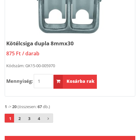
Kötélcsiga dupla 8mmx30
875 Ft
/ darab
Kódszám:
GK15-00-005970
Mennyiség:
Kosárba rak
1
->
20
(összesen:
67
db.)
1
2
3
4