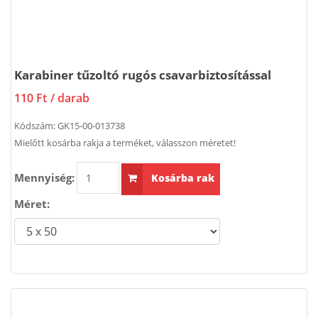
Karabiner tűzoltó rugós csavarbiztosítással
110 Ft
/ darab
Kódszám:
GK15-00-013738
Mielőtt kosárba rakja a terméket, válasszon méretet!
Mennyiség:
Kosárba rak
Méret: