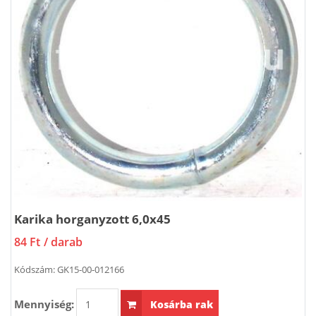
Karika horganyzott 6,0x45
84 Ft
/ darab
Kódszám:
GK15-00-012166
Mennyiség:
Kosárba rak