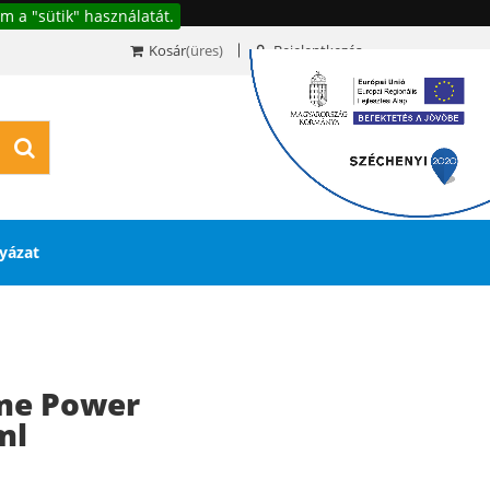
m a "sütik" használatát.
Kosár
(üres)
Bejelentkezés
0
yázat
me Power
ml