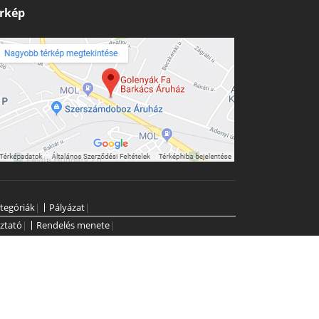
rkép
tegóriák
|
Pályázat
|
ztató
|
Rendelés menete
|