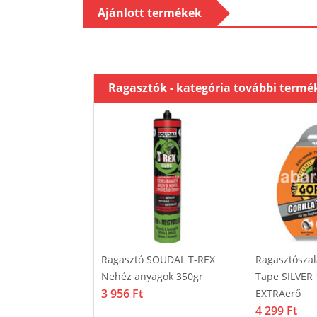
Ajánlott termékek
Ragasztók - kategória további termé
 TECHNOBOND
Ragasztó SOUDAL T-REX
Ragasztósza
orskötésű 750 gr
Nehéz anyagok 350gr
Tape SILVER
3 956 Ft
EXTRAerő
4 299 Ft