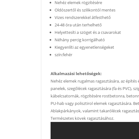
Nehéz elemek rögzítésére
Oldószertől és szilikontól mentes
Vizes rendszerekkel átfesthető
24-48 óra után terhelhető
Helyettesíti a szöget és a csavarokat
Néhány percig korrigálható
Kiegyenlíti az egyenetlenségeket
szín:fehér
Alkalmazási lehetőségek:
Nehéz elemek rugalmas ragasztására, az építés és
panelek, szegőlécek ragasztására (fa és PVC), szi
kábelcsatornák, rögzítésére rostbetonra, beton
PU-hab vagy polisztirol elemek ragasztására. Be
Ablakpárkányok, valamint takarólécek ragasztá
Természetes kövek ragasztásához.