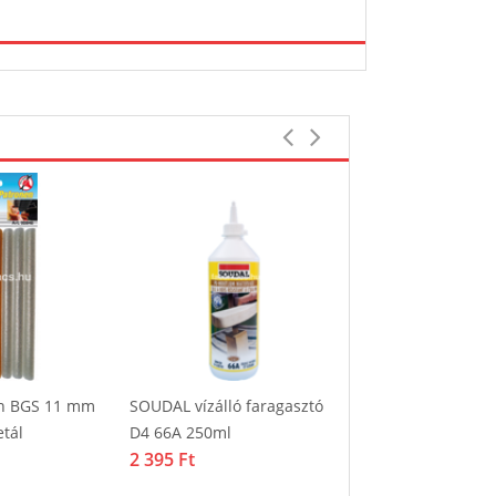
on BGS 11 mm
SOUDAL vízálló faragasztó
Ragasztó GORILL
tál
D4 66A 250ml
Glue pillanatrag
2 395 Ft
2 179 Ft