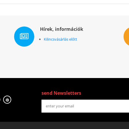
Hírek, információk
Kilincsvásárlás előtt
send Newsletters