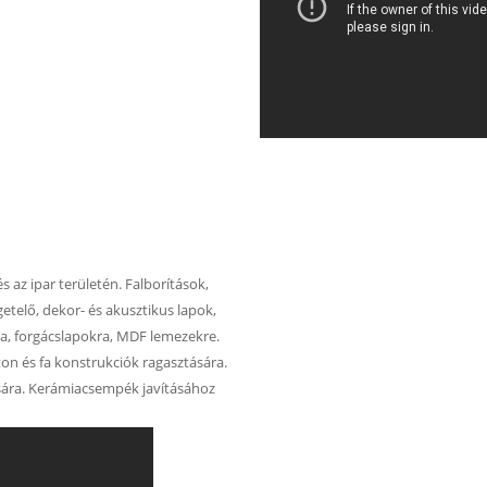
 az ipar területén. Falborítások,
getelő, dekor- és akusztikus lapok,
ra, forgácslapokra, MDF lemezekre.
ton és fa konstrukciók ragasztására.
sára. Kerámiacsempék javításához