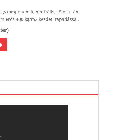
egykomponensű, neutrális, kötés után
ém erős 400 kg/m2 kezdeti tapadással.
iter
)
k