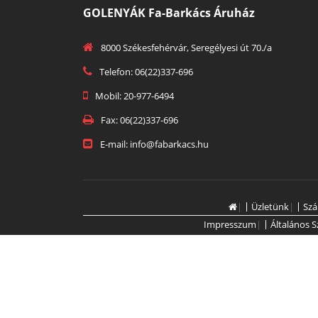
GOLENYÁK Fa-Barkács Áruház
8000 Székesfehérvár, Seregélyesi út 70./a
Telefon: 06(22)337-696
Mobil: 20-977-6494
Fax: 06(22)337-696
E-mail: info@fabarkacs.hu
|
Üzletünk
|
Szá
Impresszum
|
Általános S
copyright © 2019
Golenyák János - fabarkacs.hu