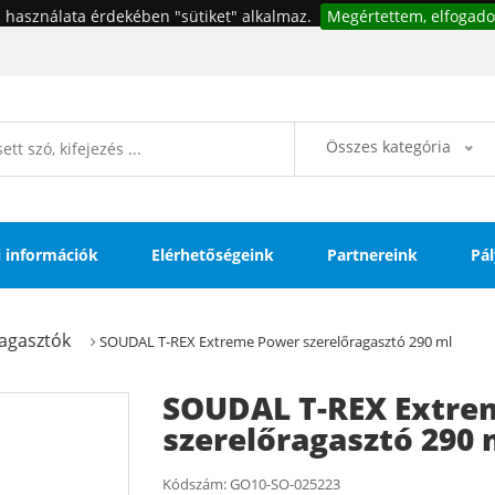
 használata érdekében "sütiket" alkalmaz.
Megértettem, elfogado
Összes kategória
si információk
Elérhetőségeink
Partnereink
Pál
agasztók
SOUDAL T-REX Extreme Power szerelőragasztó 290 ml
SOUDAL T-REX Extre
szerelőragasztó 290 
Kódszám:
GO10-SO-025223