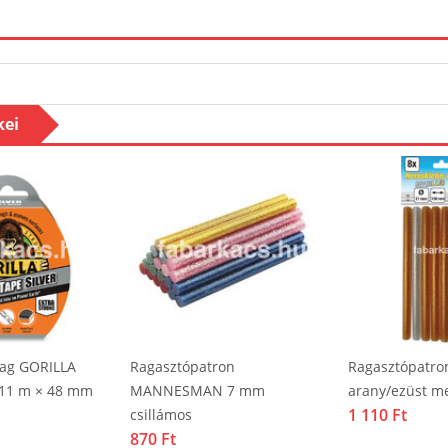
kei
lag GORILLA
Ragasztópatron
Ragasztópatr
 11 m × 48 mm
MANNESMAN 7 mm
arany/ezüst me
1 110 Ft
csillámos
870 Ft