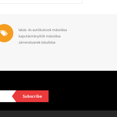
lakás- és autókulcsok másolása
kaputávirányítók másolása
zárrendszerek készítése
Subscribe