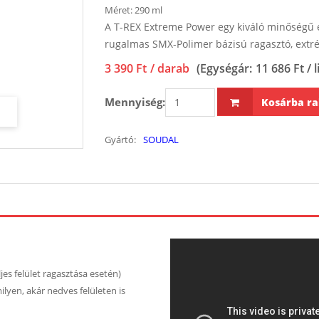
Méret:
290 ml
A T-REX Extreme Power egy kiváló minőségű 
rugalmas SMX-Polimer bázisú ragasztó, extr
3 390 Ft
/ darab
(Egységár:
11 686 Ft / l
Mennyiség:
Kosárba ra
Gyártó:
SOUDAL
es felület ragasztása esetén)
lyen, akár nedves felületen is