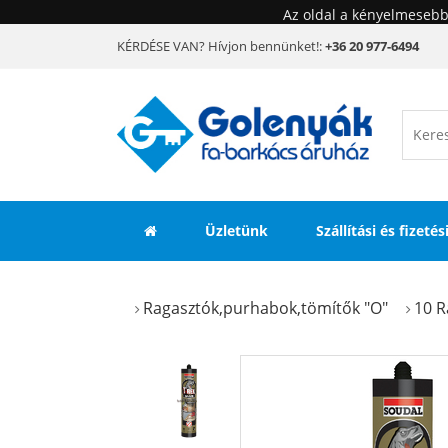
Az oldal a kényelmesebb
KÉRDÉSE VAN? Hívjon bennünket!:
+36 20 977-6494
Üzletünk
Szállítási és fizeté
Ragasztók,purhabok,tömítők "O"
10 R