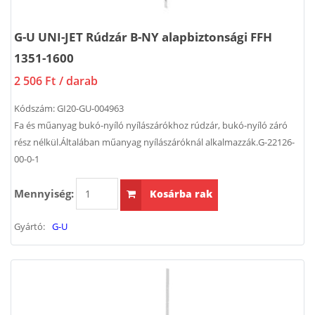
G-U UNI-JET Rúdzár B-NY alapbiztonsági FFH
1351-1600
2 506 Ft
/ darab
Kódszám:
GI20-GU-004963
Fa és műanyag bukó-nyíló nyílászárókhoz rúdzár, bukó-nyíló záró
rész nélkül.Általában műanyag nyílászáróknál alkalmazzák.G-22126-
00-0-1
Mennyiség:
Kosárba rak
Gyártó:
G-U