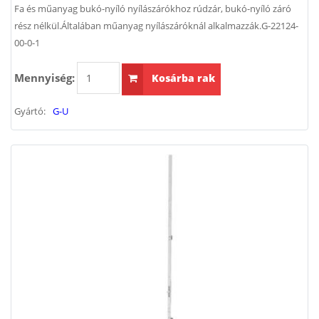
Fa és műanyag bukó-nyíló nyílászárókhoz rúdzár, bukó-nyíló záró
rész nélkül.Általában műanyag nyílászáróknál alkalmazzák.G-22124-
00-0-1
Mennyiség:
Kosárba rak
Gyártó:
G-U