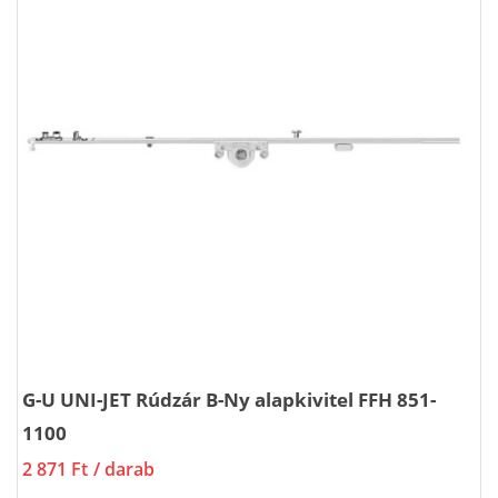
G-U UNI-JET Rúdzár B-Ny alapkivitel FFH 851-
1100
2 871 Ft
/ darab