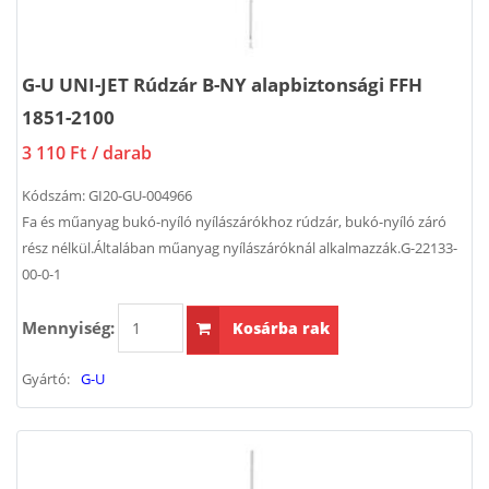
G-U UNI-JET Rúdzár B-NY alapbiztonsági FFH
1851-2100
3 110 Ft
/ darab
Kódszám:
GI20-GU-004966
Fa és műanyag bukó-nyíló nyílászárókhoz rúdzár, bukó-nyíló záró
rész nélkül.Általában műanyag nyílászáróknál alkalmazzák.G-22133-
00-0-1
Mennyiség:
Kosárba rak
Gyártó:
G-U