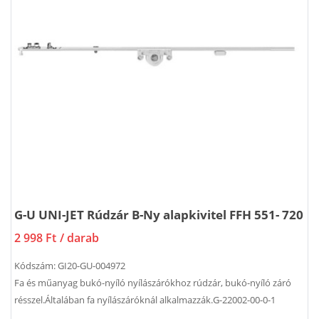
G-U UNI-JET Rúdzár B-Ny alapkivitel FFH 551- 720
2 998 Ft
/ darab
Kódszám:
GI20-GU-004972
Fa és műanyag bukó-nyíló nyílászárókhoz rúdzár, bukó-nyíló záró
résszel.Általában fa nyílászáróknál alkalmazzák.G-22002-00-0-1