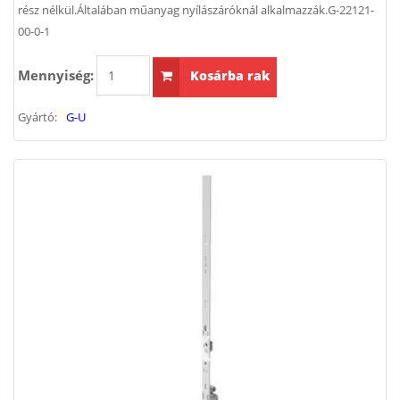
rész nélkül.Általában műanyag nyílászáróknál alkalmazzák.G-22121-
00-0-1
Mennyiség:
Kosárba rak
Gyártó:
G-U