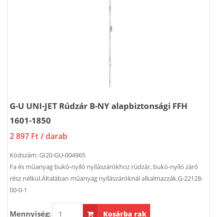
G-U UNI-JET Rúdzár B-NY alapbiztonsági FFH
1601-1850
2 897 Ft
/ darab
Kódszám:
GI20-GU-004965
Fa és műanyag bukó-nyíló nyílászárókhoz rúdzár, bukó-nyíló záró
rész nélkül.Általában műanyag nyílászáróknál alkalmazzák.G-22128-
00-0-1
Mennyiség:
Kosárba rak