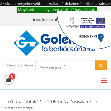
Az oldal a kényelmesebb használata érdekében "sütiket" alkalmaz.
Megértettem, elfogadom a "sütik" használatát.
KÉRDÉSE VAN? Hívjon bennünket!:
+36 20 977-6494
Kosár
(üres)
Bejelentkezés
Összes kategória
0
G-U vasalatok "I"
20 Bukó-Nyíló vasalatok
Keresés eredménye