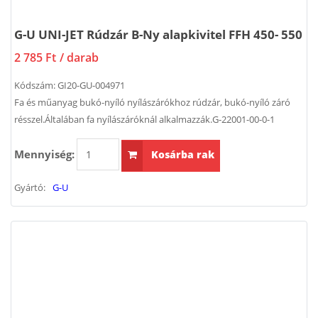
G-U UNI-JET Rúdzár B-Ny alapkivitel FFH 450- 550
2 785 Ft
/ darab
Kódszám:
GI20-GU-004971
Fa és műanyag bukó-nyíló nyílászárókhoz rúdzár, bukó-nyíló záró
résszel.Általában fa nyílászáróknál alkalmazzák.G-22001-00-0-1
Mennyiség:
Kosárba rak
Gyártó:
G-U