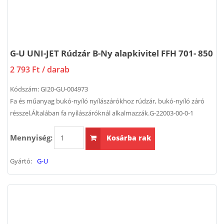
G-U UNI-JET Rúdzár B-Ny alapkivitel FFH 701- 850
2 793 Ft
/ darab
Kódszám:
GI20-GU-004973
Fa és műanyag bukó-nyíló nyílászárókhoz rúdzár, bukó-nyíló záró
résszel.Általában fa nyílászáróknál alkalmazzák.G-22003-00-0-1
Mennyiség:
Kosárba rak
Gyártó:
G-U