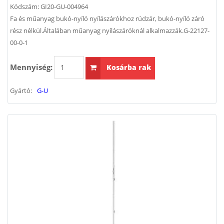
Kódszám:
GI20-GU-004964
Fa és műanyag bukó-nyíló nyílászárókhoz rúdzár, bukó-nyíló záró
rész nélkül.Általában műanyag nyílászáróknál alkalmazzák.G-22127-
00-0-1
Mennyiség:
Kosárba rak
Gyártó:
G-U