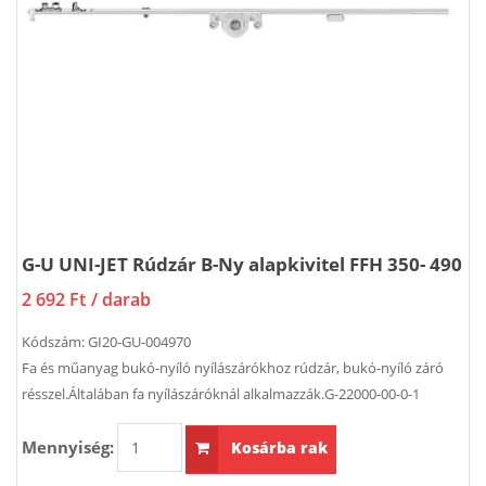
G-U UNI-JET Rúdzár B-Ny alapkivitel FFH 350- 490
2 692 Ft
/ darab
Kódszám:
GI20-GU-004970
Fa és műanyag bukó-nyíló nyílászárókhoz rúdzár, bukó-nyíló záró
résszel.Általában fa nyílászáróknál alkalmazzák.G-22000-00-0-1
Mennyiség:
Kosárba rak