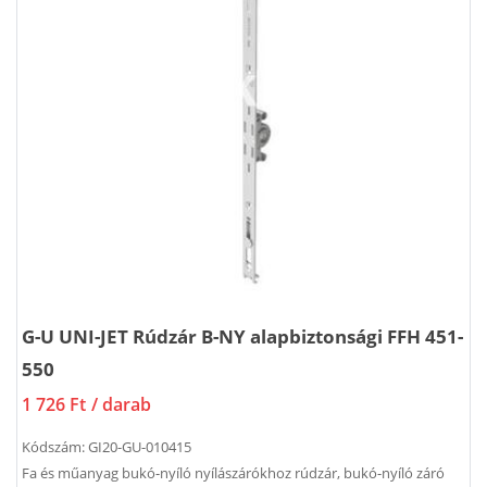
G-U UNI-JET Rúdzár B-NY alapbiztonsági FFH 451-
550
1 726 Ft
/ darab
Kódszám:
GI20-GU-010415
Fa és műanyag bukó-nyíló nyílászárókhoz rúdzár, bukó-nyíló záró