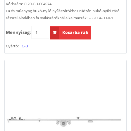
Kódszám:
GI20-GU-004974
Fa és műanyag bukó-nyíló nyílászárókhoz rúdzár, bukó-nyíló záró
résszel.Általában fa nyílászáróknál alkalmazzák.G-22004-00-0-1
Mennyiség:
Kosárba rak
Gyártó:
G-U