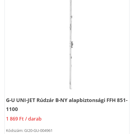
G-U UNI-JET Rúdzár B-NY alapbiztonsági FFH 851-
1100
1 869 Ft
/ darab
Kódszám:
GI20-GU-004961