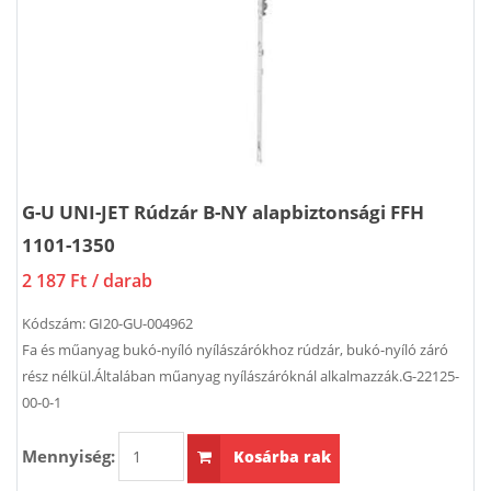
G-U UNI-JET Rúdzár B-NY alapbiztonsági FFH
1101-1350
2 187 Ft
/ darab
Kódszám:
GI20-GU-004962
Fa és műanyag bukó-nyíló nyílászárókhoz rúdzár, bukó-nyíló záró
rész nélkül.Általában műanyag nyílászáróknál alkalmazzák.G-22125-
00-0-1
Mennyiség:
Kosárba rak