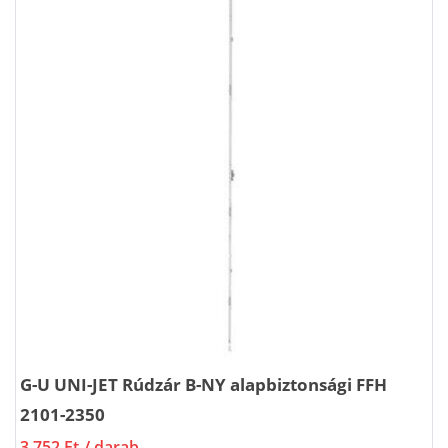
G-U UNI-JET Rúdzár B-NY alapbiztonsági FFH
2101-2350
3 752 Ft
/ darab