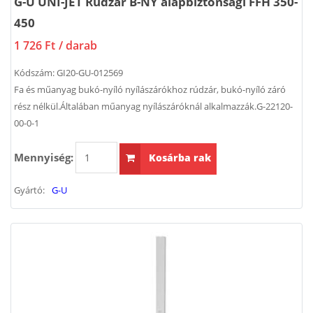
G-U UNI-JET Rúdzár B-NY alapbiztonsági FFH 350-
450
1 726 Ft
/ darab
Kódszám:
GI20-GU-012569
Fa és műanyag bukó-nyíló nyílászárókhoz rúdzár, bukó-nyíló záró
rész nélkül.Általában műanyag nyílászáróknál alkalmazzák.G-22120-
00-0-1
Mennyiség:
Kosárba rak
Gyártó:
G-U