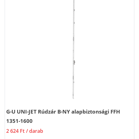
G-U UNI-JET Rúdzár B-NY alapbiztonsági FFH
1351-1600
2 624 Ft
/ darab