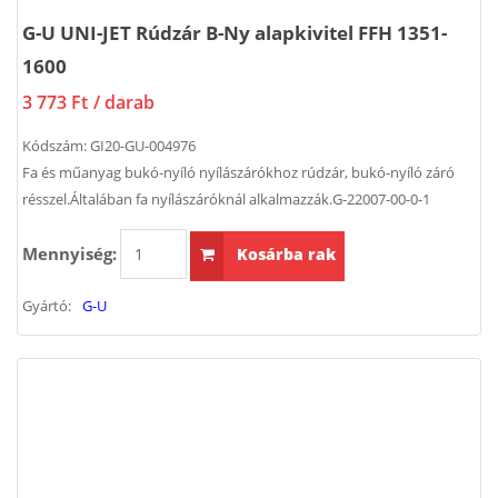
G-U UNI-JET Rúdzár B-Ny alapkivitel FFH 1351-
1600
3 773 Ft
/ darab
Kódszám:
GI20-GU-004976
Fa és műanyag bukó-nyíló nyílászárókhoz rúdzár, bukó-nyíló záró
résszel.Általában fa nyílászáróknál alkalmazzák.G-22007-00-0-1
Mennyiség:
Kosárba rak
Gyártó:
G-U