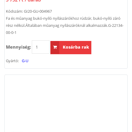
Kódszám:
GI20-GU-004967
Fa és műanyag bukó-nyíló nyílászárókhoz rúdzár, bukó-nyíló záró
rész nélkül.Általában műanyag nyílászáróknál alkalmazzák.G-22134-
00-0-1
Mennyiség:
Kosárba rak
Gyártó:
G-U