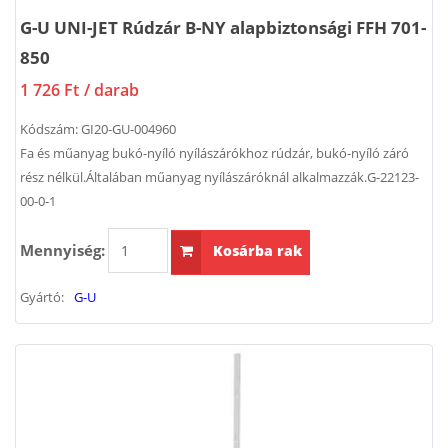
G-U UNI-JET Rúdzár B-NY alapbiztonsági FFH 701-
850
1 726 Ft
/ darab
Kódszám:
GI20-GU-004960
Fa és műanyag bukó-nyíló nyílászárókhoz rúdzár, bukó-nyíló záró
rész nélkül.Általában műanyag nyílászáróknál alkalmazzák.G-22123-
00-0-1
Mennyiség:
Kosárba rak
Gyártó:
G-U