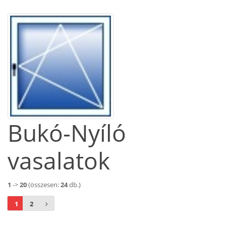
Bukó-Nyíló
vasalatok
1
->
20
(összesen:
24
db.)
1
2