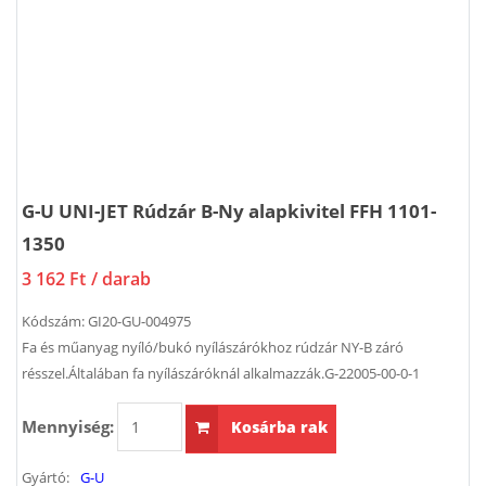
G-U UNI-JET Rúdzár B-Ny alapkivitel FFH 1101-
1350
3 162 Ft
/ darab
Kódszám:
GI20-GU-004975
Fa és műanyag nyíló/bukó nyílászárókhoz rúdzár NY-B záró
résszel.Általában fa nyílászáróknál alkalmazzák.G-22005-00-0-1
Mennyiség:
Kosárba rak
Gyártó:
G-U