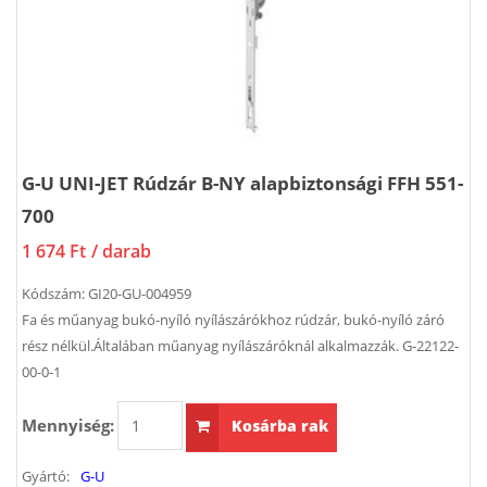
G-U UNI-JET Rúdzár B-NY alapbiztonsági FFH 551-
700
1 674 Ft
/ darab
Kódszám:
GI20-GU-004959
Fa és műanyag bukó-nyíló nyílászárókhoz rúdzár, bukó-nyíló záró
rész nélkül.Általában műanyag nyílászáróknál alkalmazzák. G-22122-
00-0-1
Mennyiség:
Kosárba rak
Gyártó:
G-U