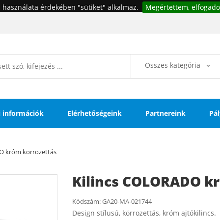
 használata érdekében "sütiket" alkalmaz.
Megértettem, elfogado
Összes kategória
si információk
Elérhetőségeink
Partnereink
Pál
O króm körrozettás
Kilincs COLORADO kr
Kódszám:
GA20-MA-021744
Design stílusú, körrozettás, króm ajtókilincs.