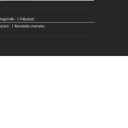
tegóriák
|
Pályázat
|
ztató
|
Rendelés menete
|