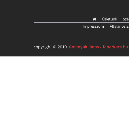
|
Üzletünk
|
Szá
Impresszum
|
Általános S
copyright © 2019
Golenyák János - fabarkacs.hu