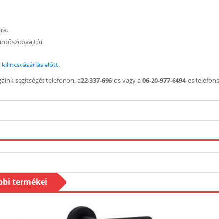
kra.
 fürdőszobaajtó).
kilincsvásárlás előtt.
áink segítségét telefonon, a
22-337-696
-os vagy a
06-20-977-6494
-es telefo
ábbi termékei