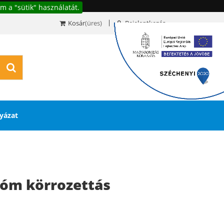
m a "sütik" használatát.
Kosár
(üres)
Bejelentkezés
0
yázat
óm körrozettás