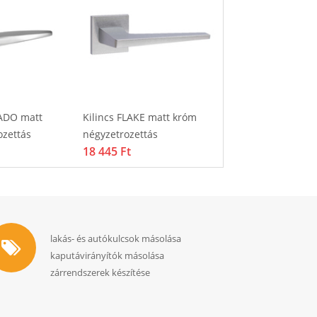
ADO matt
Kilincs FLAKE matt króm
Kilincs DIVA matt
ozettás
négyzetrozettás
négyzetrozettás
18 445 Ft
16 162 Ft
lakás- és autókulcsok másolása
kaputávirányítók másolása
zárrendszerek készítése