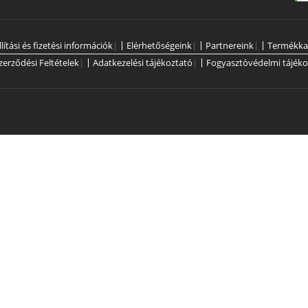
llítási és fizetési információk
|
Elérhetőségeink
|
Partnereink
|
Termékka
zerződési Feltételek
|
Adatkezelési tájékoztató
|
Fogyasztóvédelmi tájéko