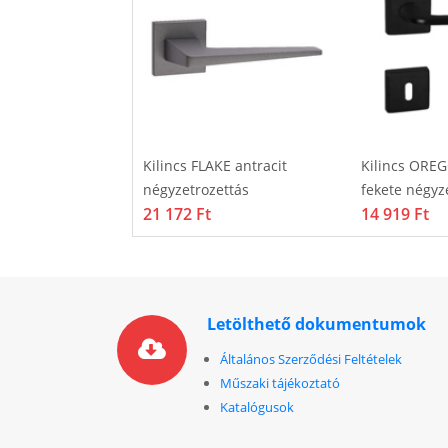
CO inox
Kilincs FLAKE antracit
Kilincs ORE
s
négyzetrozettás
fekete négyz
21 172 Ft
14 919 Ft
Letölthető dokumentumok
Általános Szerződési Feltételek
Műszaki tájékoztató
Katalógusok