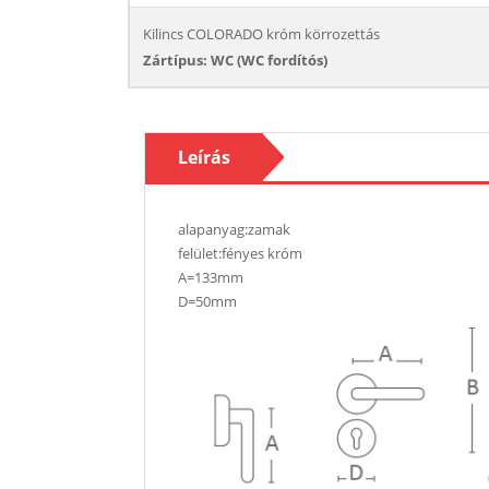
Kilincs COLORADO króm körrozettás
Zártípus: WC (WC fordítós)
Leírás
alapanyag:zamak
felület:fényes króm
A=133mm
D=50mm