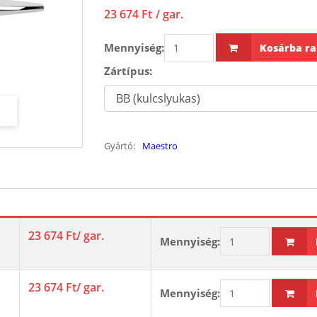
23 674 Ft
/ gar.
Mennyiség:
Kosárba ra
Zártípus:
Gyártó:
Maestro
23 674 Ft
/ gar.
Mennyiség:
23 674 Ft
/ gar.
Mennyiség: