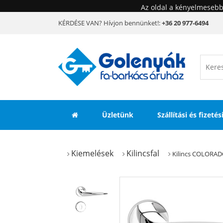
Az oldal a kényelmesebb
KÉRDÉSE VAN? Hívjon bennünket!:
+36 20 977-6494
Üzletünk
Szállítási és fizeté
Kiemelések
Kilincsfal
Kilincs COLORAD