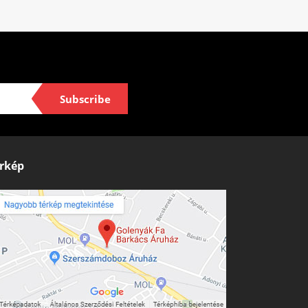
Subscribe
rkép