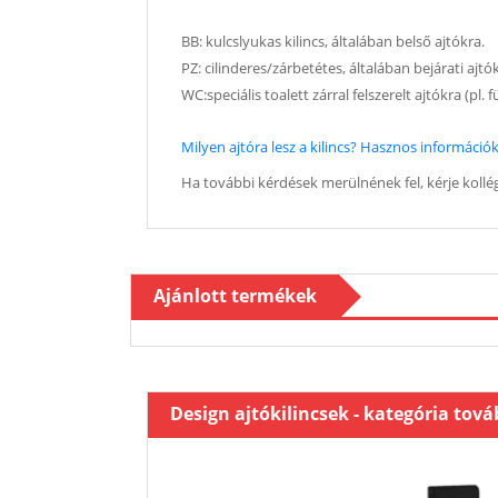
BB: kulcslyukas kilincs, általában belső ajtókra.
PZ: cilinderes/zárbetétes, általában bejárati ajtó
WC:speciális toalett zárral felszerelt ajtókra (pl.
Milyen ajtóra lesz a kilincs? Hasznos információk 
Ha további kérdések merülnének fel, kérje kollég
Ajánlott termékek
Design ajtókilincsek - kategória tov