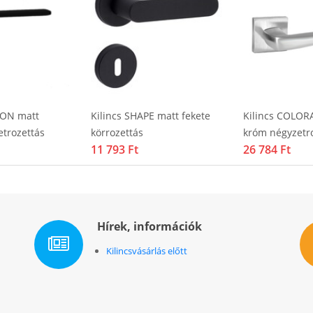
GON matt
Kilincs SHAPE matt fekete
Kilincs COLOR
etrozettás
körrozettás
króm négyzetr
11 793 Ft
26 784 Ft
Hírek, információk
Kilincsvásárlás előtt