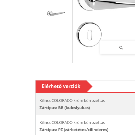
Elérhető verziók
Kilincs COLORADO króm körrozettás
Zártípus: BB (kulcslyukas)
Kilincs COLORADO króm körrozettás
Zártípus: PZ (zárbetétes/cilinderes)