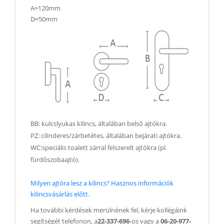
A=120mm
D=50mm
BB: kulcslyukas kilincs, általában belső ajtókra.
PZ: cilinderes/zárbetétes, általában bejárati ajtókra.
WC:speciális toalett zárral felszerelt ajtókra (pl.
fürdőszobaajtó).
Milyen ajtóra lesz a kilincs? Hasznos információk
kilincsvásárlás előtt.
Ha további kérdések merülnének fel, kérje kollégáink
segítségét telefonon, a
22-337-696
-os vagy a
06-20-977-