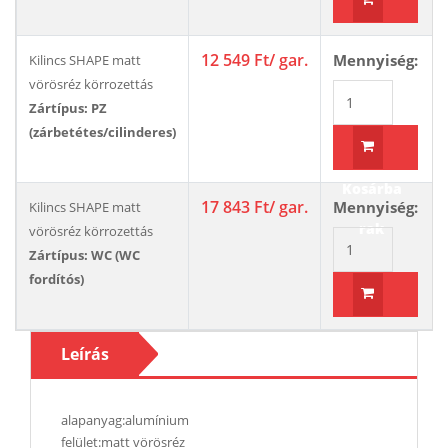
Kosárba
12 549 Ft
/ gar.
Mennyiség:
Kilincs SHAPE matt
rak
vörösréz körrozettás
Zártípus: PZ
(zárbetétes/cilinderes)
Kosárba
17 843 Ft
/ gar.
Mennyiség:
Kilincs SHAPE matt
rak
vörösréz körrozettás
Zártípus: WC (WC
fordítós)
Kosárba
Leírás
rak
alapanyag:alumínium
felület:matt vörösréz