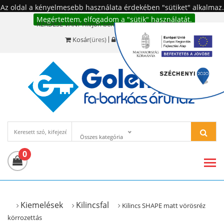
Az oldal a kényelmesebb használata érdekében "sütiket" alkalmaz.
Megértettem, elfogadom a "sütik" használatát.
KÉRDÉSE VAN? Hívjon bennünket!:
+36 20 977-6494
Kosár
(üres)
Bejelentkezés
Összes kategória
0
Kiemelések
Kilincsfal
Kilincs SHAPE matt vörösréz
körrozettás