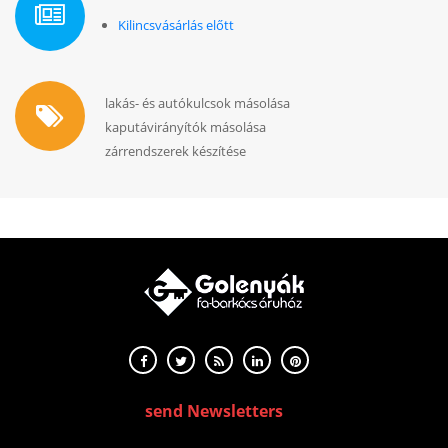
Kilincsvásárlás előtt
lakás- és autókulcsok másolása
kaputávirányítók másolása
zárrendszerek készítése
send Newsletters