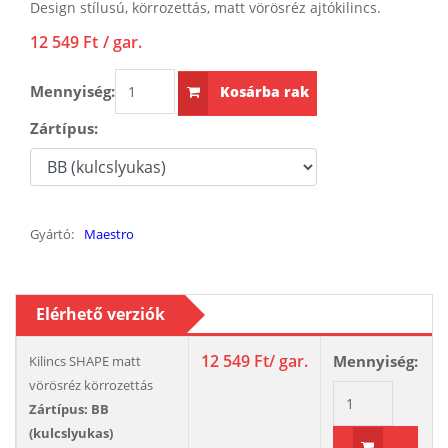
Design stílusú, körrozettás, matt vörösréz ajtókilincs.
12 549 Ft
/ gar.
Mennyiség:
Kosárba rak
Zártípus:
Gyártó:
Maestro
Elérhető verziók
12 549 Ft
/ gar.
Mennyiség:
Kilincs SHAPE matt
vörösréz körrozettás
Zártípus: BB
(kulcslyukas)