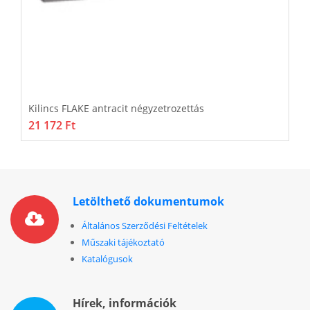
Kilincs FLAKE antracit négyzetrozettás
K
21 172 Ft
1
Letölthető dokumentumok
Általános Szerződési Feltételek
Műszaki tájékoztató
Katalógusok
Hírek, információk