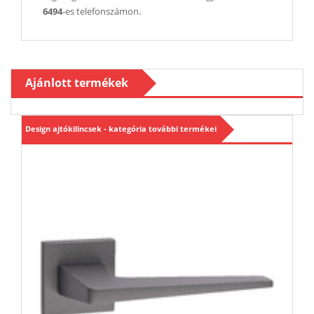
6494
-es telefonszámon.
Ajánlott termékek
Design ajtókilincsek - kategória további termékei