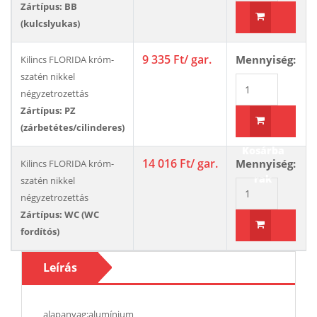
Zártípus: BB
(kulcslyukas)
Kosárba
9 335 Ft
/ gar.
Mennyiség:
Kilincs FLORIDA króm-
rak
szatén nikkel
négyzetrozettás
Zártípus: PZ
(zárbetétes/cilinderes)
Kosárba
14 016 Ft
/ gar.
Mennyiség:
Kilincs FLORIDA króm-
rak
szatén nikkel
négyzetrozettás
Zártípus: WC (WC
fordítós)
Kosárba
Leírás
rak
alapanyag:alumínium