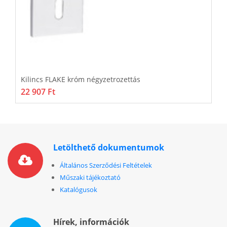
Kilincs FLAKE króm négyzetrozettás
K
22 907 Ft
7
Letölthető dokumentumok
Általános Szerződési Feltételek
Műszaki tájékoztató
Katalógusok
Hírek, információk