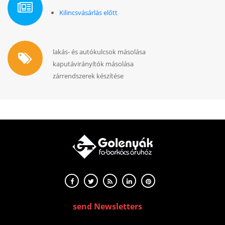
Kilincsvásárlás előtt
lakás- és autókulcsok másolása
kaputávirányítók másolása
zárrendszerek készítése
send Newsletters