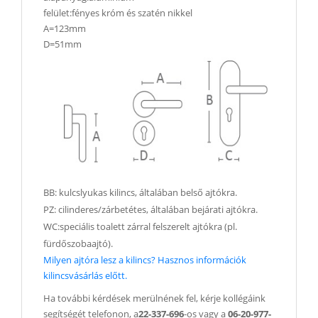
felület:fényes króm és szatén nikkel
A=123mm
D=51mm
BB: kulcslyukas kilincs, általában belső ajtókra.
PZ: cilinderes/zárbetétes, általában bejárati ajtókra.
WC:speciális toalett zárral felszerelt ajtókra (pl.
fürdőszobaajtó).
Milyen ajtóra lesz a kilincs? Hasznos információk
kilincsvásárlás előtt.
Ha további kérdések merülnének fel, kérje kollégáink
segítségét telefonon, a
22-337-696
-os vagy a
06-20-977-