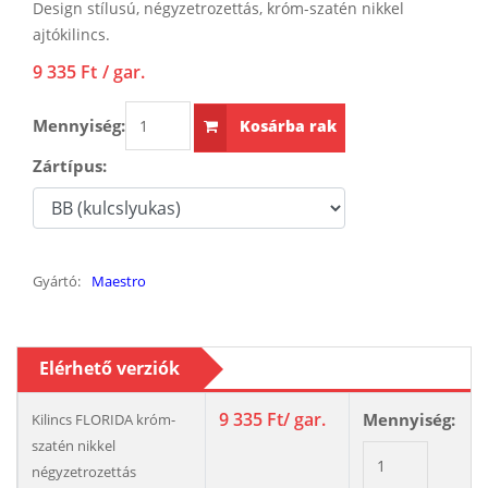
Design stílusú, négyzetrozettás, króm-szatén nikkel
ajtókilincs.
9 335 Ft
/ gar.
Mennyiség:
Kosárba rak
Zártípus:
Gyártó:
Maestro
Elérhető verziók
9 335 Ft
/ gar.
Mennyiség:
Kilincs FLORIDA króm-
szatén nikkel
négyzetrozettás