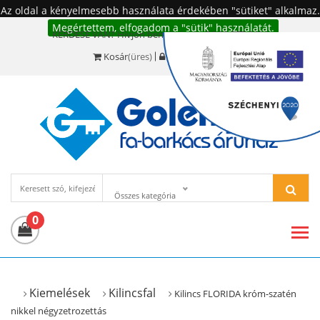
Az oldal a kényelmesebb használata érdekében "sütiket" alkalmaz.
Megértettem, elfogadom a "sütik" használatát.
KÉRDÉSE VAN? Hívjon bennünket!:
+36 20 977-6494
Kosár
(üres)
Bejelentkezés
Összes kategória
0
Kiemelések
Kilincsfal
Kilincs FLORIDA króm-szatén
nikkel négyzetrozettás