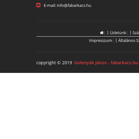
E-mail: info@fabarkacs.hu
|
Üzletünk
|
Szá
Impresszum
|
Általános S
copyright © 2019
Golenyák János - fabarkacs.hu