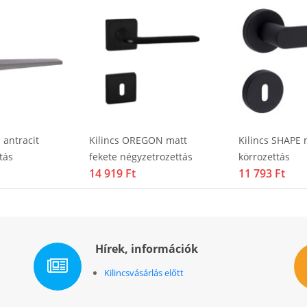
 antracit
Kilincs OREGON matt
Kilincs SHAPE 
tás
fekete négyzetrozettás
körrozettás
14 919 Ft
11 793 Ft
Hírek, információk
Kilincsvásárlás előtt