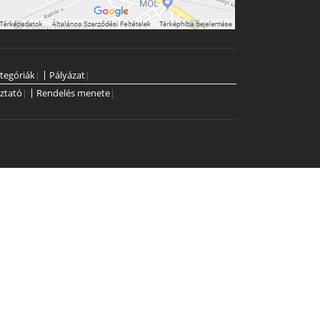
tegóriák
|
Pályázat
|
ztató
|
Rendelés menete
|