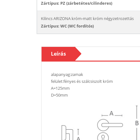
Zártípus: PZ (zárbetétes/cilinderes)
Kilincs ARIZONA króm-matt króm négyzetrozettás
Zártípus: WC (WC fordítós)
Leírás
alapanyag:zamak
felület:fényes és szálcsiszolt króm
A=125mm
D=50mm