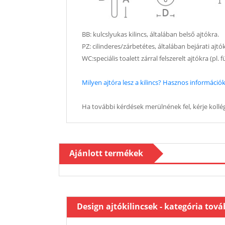
BB: kulcslyukas kilincs, általában belső ajtókra.
PZ: cilinderes/zárbetétes, általában bejárati ajtó
WC:speciális toalett zárral felszerelt ajtókra (pl.
Milyen ajtóra lesz a kilincs? Hasznos információk 
Ha további kérdések merülnének fel, kérje kollég
Ajánlott termékek
Design ajtókilincsek - kategória tov