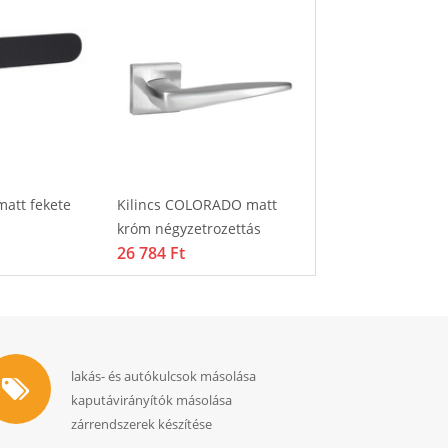
matt fekete
Kilincs COLORADO matt
Kilincs DIVA matt
króm négyzetrozettás
négyzetrozettás
26 784 Ft
16 162 Ft
lakás- és autókulcsok másolása
kaputávirányítók másolása
zárrendszerek készítése