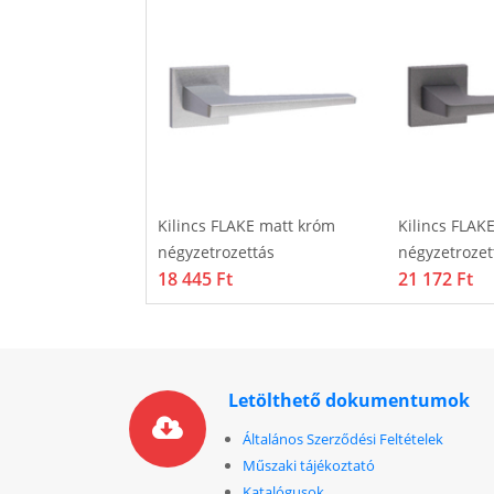
A króm-inox
Kilincs FLAKE matt króm
Kilincs FLAKE
s
négyzetrozettás
négyzetrozet
18 445 Ft
21 172 Ft
Letölthető dokumentumok
Általános Szerződési Feltételek
Műszaki tájékoztató
Katalógusok