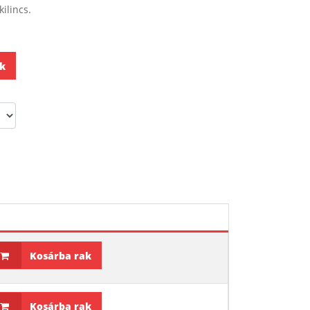
ilincs.
k
Kosárba rak
Kosárba rak