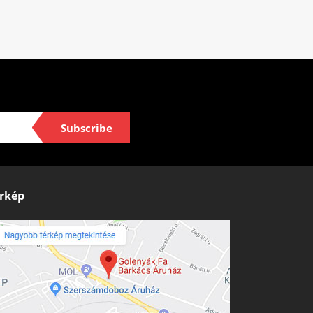
Subscribe
rkép