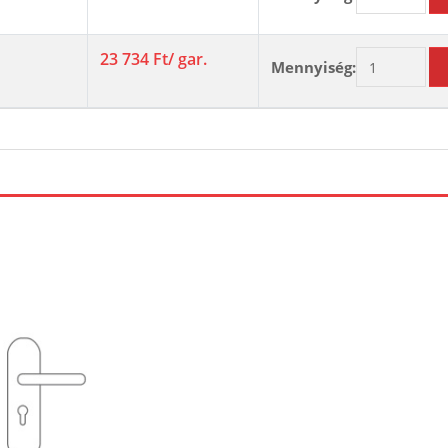
23 734 Ft
/ gar.
Mennyiség: