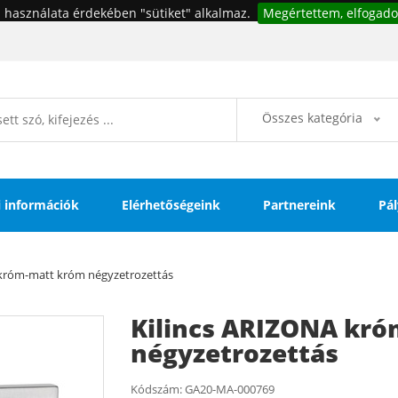
 használata érdekében "sütiket" alkalmaz.
Megértettem, elfogado
Összes kategória
si információk
Elérhetőségeink
Partnereink
Pál
 króm-matt króm négyzetrozettás
Kilincs ARIZONA kr
négyzetrozettás
Kódszám:
GA20-MA-000769