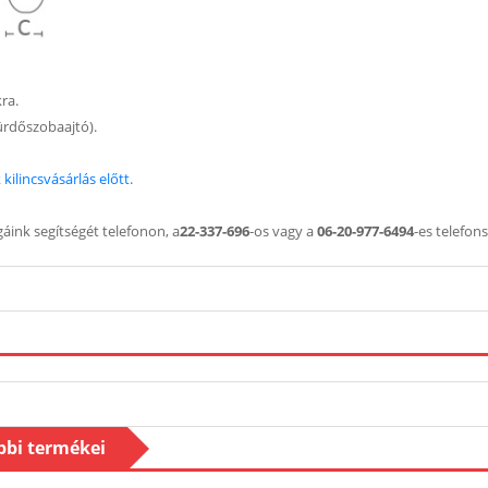
kra.
 fürdőszobaajtó).
kilincsvásárlás előtt.
áink segítségét telefonon, a
22-337-696
-os vagy a
06-20-977-6494
-es telefo
ábbi termékei