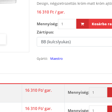
Design, négyzetrozettás króm-matt króm ajtók
16 310 Ft
/ gar.
Mennyiség:
Kosárba ra
Zártípus:
Gyártó:
Maestro
16 310 Ft
/ gar.
Mennyiség:
16 310 Ft
/ gar.
Mennyiség: