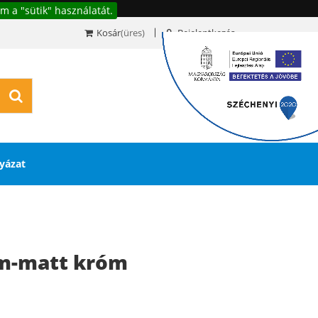
m a "sütik" használatát.
Kosár
(üres)
Bejelentkezés
0
yázat
óm-matt króm