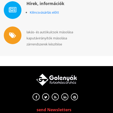
Hírek, információk
Kilincsvásárlás előtt
lakás- és autókulcsok másolása
kaputávirányítók másolása
zárrendszerek készítése
send Newsletters