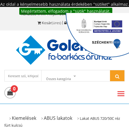
Az oldal a kényelmesebb használata érdekében "sütiket" alkalmaz.
Megértettem, elfogadom a "sütik" használatát.
KÉRDÉSE VAN? Hívjon bennünket!:
+36 20 977-6494
Kosár
(üres)
Bejelentkezés
Összes kategória
0
Kiemelések
ABUS lakatok
Lakat ABUS 720/50C réz
fúrt kulcsú