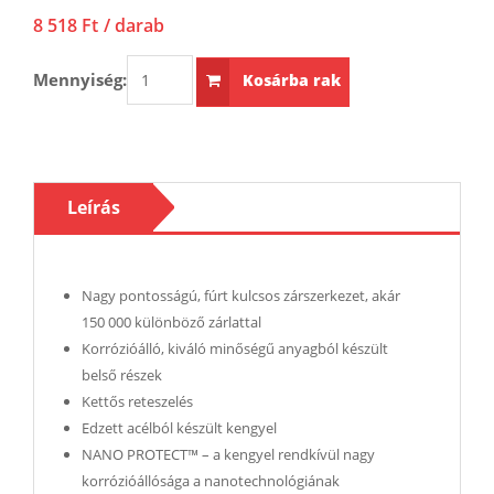
8 518 Ft
/ darab
Mennyiség:
Kosárba rak
Leírás
Nagy pontosságú, fúrt kulcsos zárszerkezet, akár
150 000 különböző zárlattal
Korrózióálló, kiváló minőségű anyagból készült
belső részek
Kettős reteszelés
Edzett acélból készült kengyel
NANO PROTECT™ – a kengyel rendkívül nagy
korrózióállósága a nanotechnológiának