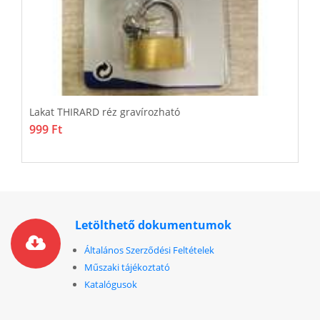
Lakat THIRARD réz gravírozható
L
999 Ft
7
Letölthető dokumentumok
Általános Szerződési Feltételek
Műszaki tájékoztató
Katalógusok