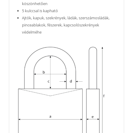
köszönhetően
5 kulccsal is kapható
Ajtók, kapuk, szekrények, ládák, szerszámosládák,
pinceablakok, fészerek, kapcsolószekrények
védelméhe