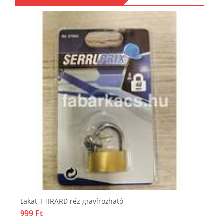
Lakat THIRARD réz gravírozható
L
999 Ft
k