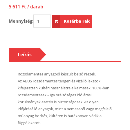
5 611 Ft
/ darab
Mennyiség:
Kosárba rak
Leírás
Rozsdamentes anyagból készült belső részek.
Az ABUS rozsdamentes tengeri és vízálló lakatok
kifejezetten kültéri használatra alkalmasak. 100%-ban
rozsdamentesek – így szélsőséges időjárási
körülmények esetén is biztonságosak. Az olyan
időjárásálló anyagok, mint a nemesacél vagy megfelelő
műanyag borítás, kültéren is hatékonyan védik a
függőlakatot.