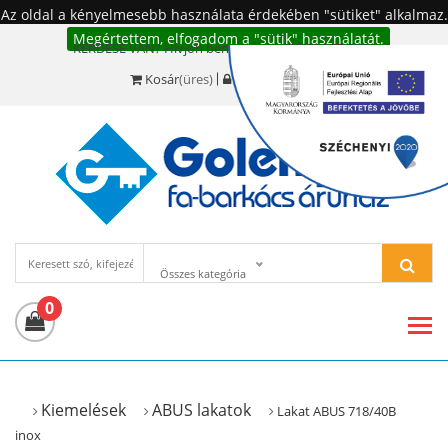
Az oldal a kényelmesebb használata érdekében "sütiket" alkalmaz.
Megértettem, elfogadom a "sütik" használatát.
KÉRDÉSE VAN? Hívjon bennünket!:
+36 20 977-6494
Kosár
(üres)
Bejelentkezés
Összes kategória
0
Kiemelések
ABUS lakatok
Lakat ABUS 718/40B
inox