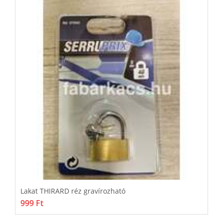
Lakat THIRARD réz gravírozható
L
999 Ft
3