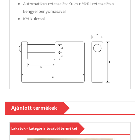
Automatikus reteszelés: Kulcs nélküli reteszelés a
kengyel benyomásával
Két kulccsal
Ajánlott termékek
Lakatok - kategória további termékei