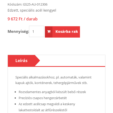
Kódszám:
GS25-AU-012306
Edzett, speciális acél kengyel
9 672 Ft
/ darab
Mennyiség:
Kosárba rak
Leírás
Speciális alkalmazásokhoz, pl. automaták, valamint
kapuk ajtók, konténerek, tehergépjárművek stb.
Rozsdamentes anyagból készült belső részek
Precíziós csapos hengerzárbetét
Az edzett acélcsap megvédi a keskeny
lakattestoldalt az átfűrészeléstől