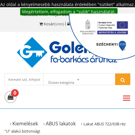
Az oldal a kényelmesebb használata érdekében "sütiket" alkalmaz.
Megértettem, elfogadom a "sütik" használatát.
KÉRDÉSE VAN? Hívjon bennünket!:
+36 20 977-6494
Kosár
(üres)
Bejelentkezés
Összes kategória
0
Kiemelések
ABUS lakatok
Lakat ABUS 722/63B réz
"U" alakú biztonsági