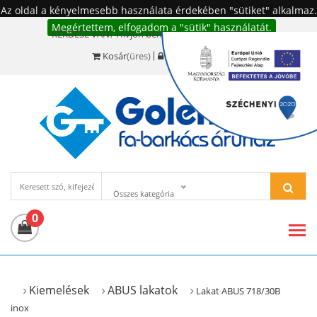
Az oldal a kényelmesebb használata érdekében "sütiket" alkalmaz.
Megértettem, elfogadom a "sütik" használatát.
KÉRDÉSE VAN? Hívjon bennünket!:
+36 20 977-6494
Kosár
(üres)
Bejelentkezés
Összes kategória
0
Kiemelések
ABUS lakatok
Lakat ABUS 718/30B
inox