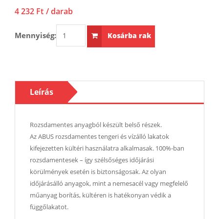
4 232 Ft
/ darab
Mennyiség:
Kosárba rak
Leírás
Rozsdamentes anyagból készült belső részek.
Az ABUS rozsdamentes tengeri és vízálló lakatok
kifejezetten kültéri használatra alkalmasak. 100%-ban
rozsdamentesek – így szélsőséges időjárási
körülmények esetén is biztonságosak. Az olyan
időjárásálló anyagok, mint a nemesacél vagy megfelelő
műanyag borítás, kültéren is hatékonyan védik a
függőlakatot.