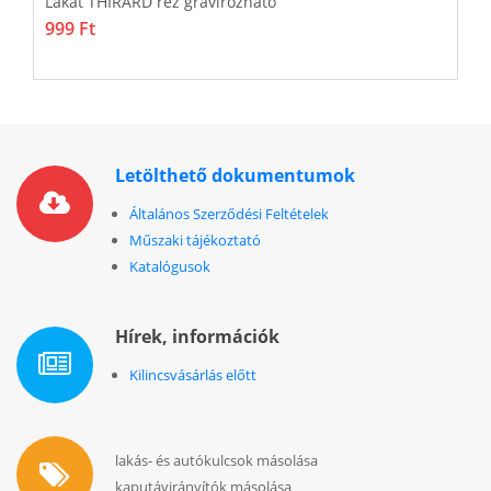
Lakat THIRARD réz gravírozható
L
999 Ft
5
Letölthető dokumentumok
Általános Szerződési Feltételek
Műszaki tájékoztató
Katalógusok
Hírek, információk
Kilincsvásárlás előtt
lakás- és autókulcsok másolása
kaputávirányítók másolása