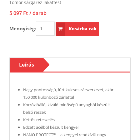
Tömör sárgaréz lakattest
5 097 Ft
/ darab
Mennyiség:
Kosárba rak
Leírás
Nagy pontosságú, fúrt kulcsos zárszerkezet, akár
150 000 különböző zárlattal
Korrózióálló, kiváló minőségű anyagból készült
belső részek
Kettős reteszelés
Edzett acélból készült kengyel
NANO PROTECT™ – a kengyel rendkívül nagy