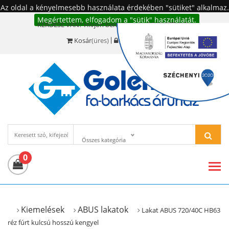
Az oldal a kényelmesebb használata érdekében "sütiket" alkalmaz.
Megértettem, elfogadom a "sütik" használatát.
KÉRDÉSE VAN? Hívjon bennünket!:
+36 20 977-6494
Kosár
(üres)
Bejelentkezés
Összes kategória
0
Kiemelések
ABUS lakatok
Lakat ABUS 720/40C HB63
réz fúrt kulcsú hosszú kengyel