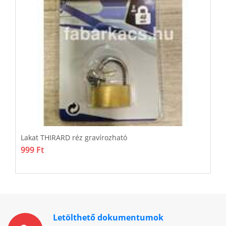
Lakat THIRARD réz gravírozható
L
999 Ft
5
Letölthető dokumentumok