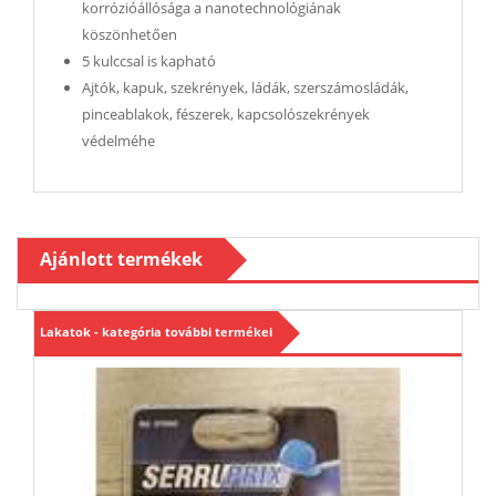
korrózióállósága a nanotechnológiának
köszönhetően
5 kulccsal is kapható
Ajtók, kapuk, szekrények, ládák, szerszámosládák,
pinceablakok, fészerek, kapcsolószekrények
védelméhe
Ajánlott termékek
Lakatok - kategória további termékei