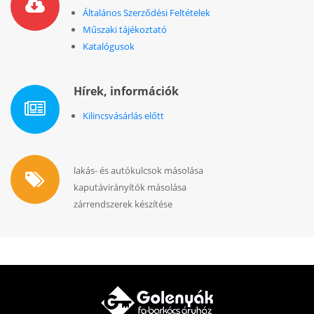
Általános Szerződési Feltételek
Műszaki tájékoztató
Katalógusok
Hírek, információk
Kilincsvásárlás előtt
lakás- és autókulcsok másolása
kaputávirányítók másolása
zárrendszerek készítése