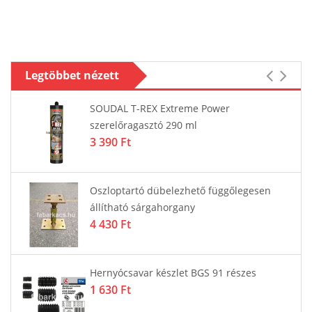
Legtöbbet nézett
SOUDAL T-REX Extreme Power
szerelőragasztó 290 ml
3 390 Ft
Oszloptartó dübelezhető függőlegesen
állítható sárgahorgany
4 430 Ft
Hernyócsavar készlet BGS 91 részes
1 630 Ft