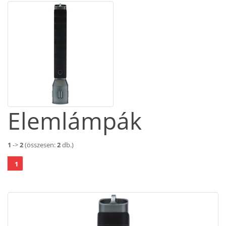
Elemlámpák
1
->
2
(összesen:
2
db.)
1