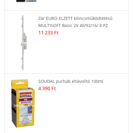
Zár EURO-ELZETT kilincsműködtetésű
MULTISOFT Basic 2V 40/92/16/ 8 PZ
11 233 Ft
SOUDAL purhab eltávolító 100ml
4 390 Ft