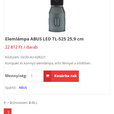
Elemlámpa ABUS LED TL-525 25,9 cm
22 812 Ft
/ darab
Kódszám:
GV20-AU-028221
Kompakt és könnyű elemlámpa, erős fénnyel a sötétben.
Mennyiség:
Kosárba rak
Gyártó:
ABUS
1
->
2
(összesen:
2
db.)
1