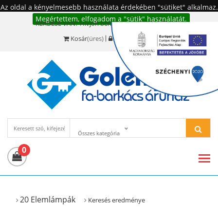
Az oldal a kényelmesebb használata érdekében "sütiket" alkalmaz.
Megértettem, elfogadom a "sütik" használatát.
KÉRDÉSE VAN? Hívjon bennünket!:
+36 20 977-6494
Kosár
(üres)
Bejelentkezés
Összes kategória
0
20 Elemlámpák
Keresés eredménye