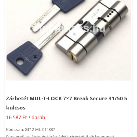
Zárbetét MUL-T-LOCK 7×7 Break Secure 31/50 5
kulcsos
16 587 Ft
/ darab
Kódszám:
GT12-ML-014837
Euro profilos, fúrás-és törésvédett zárbetét, 5 db laponmart