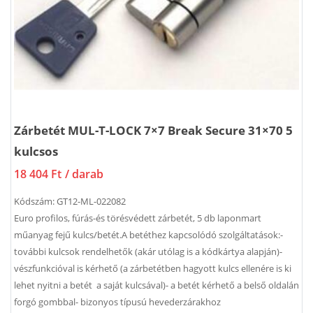
Zárbetét MUL-T-LOCK 7×7 Break Secure 31×70 5
kulcsos
18 404 Ft
/ darab
Kódszám:
GT12-ML-022082
Euro profilos, fúrás-és törésvédett zárbetét, 5 db laponmart
műanyag fejű kulcs/betét.A betéthez kapcsolódó szolgáltatások:-
további kulcsok rendelhetők (akár utólag is a kódkártya alapján)-
vészfunkcióval is kérhető (a zárbetétben hagyott kulcs ellenére is ki
lehet nyitni a betét a saját kulcsával)- a betét kérhető a belső oldalán
forgó gombbal- bizonyos típusú hevederzárakhoz