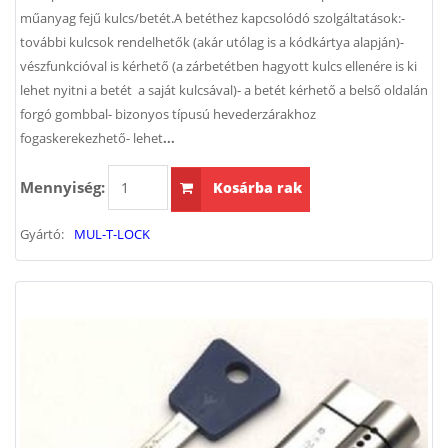
műanyag fejű kulcs/betét.A betéthez kapcsolódó szolgáltatások:-
további kulcsok rendelhetők (akár utólag is a kódkártya alapján)-
vészfunkcióval is kérhető (a zárbetétben hagyott kulcs ellenére is ki
lehet nyitni a betét a saját kulcsával)- a betét kérhető a belső oldalán
forgó gombbal- bizonyos típusú hevederzárakhoz
fogaskerekezhető- lehet
...
Mennyiség:
Kosárba rak
Gyártó:
MUL-T-LOCK