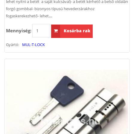
lehet nyitni a betét a saját kulcsával)- a betét kérhető a belső oldalán
forgó gombbal- bizonyos típusú hevederzárakhoz
fogaskerekezhető- lehet
...
Mennyiség:
Kosárba rak
Gyártó:
MUL-T-LOCK