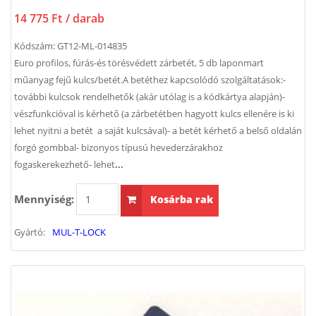
14 775 Ft
/ darab
Kódszám:
GT12-ML-014835
Euro profilos, fúrás-és törésvédett zárbetét, 5 db laponmart
műanyag fejű kulcs/betét.A betéthez kapcsolódó szolgáltatások:-
további kulcsok rendelhetők (akár utólag is a kódkártya alapján)-
vészfunkcióval is kérhető (a zárbetétben hagyott kulcs ellenére is ki
lehet nyitni a betét a saját kulcsával)- a betét kérhető a belső oldalán
forgó gombbal- bizonyos típusú hevederzárakhoz
fogaskerekezhető- lehet
...
Mennyiség:
Kosárba rak
Gyártó:
MUL-T-LOCK