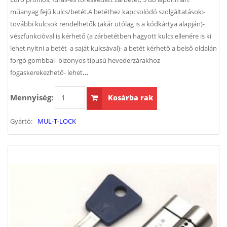
műanyag fejű kulcs/betét.A betéthez kapcsolódó szolgáltatások:-
további kulcsok rendelhetők (akár utólag is a kódkártya alapján)-
vészfunkcióval is kérhető (a zárbetétben hagyott kulcs ellenére is ki
lehet nyitni a betét a saját kulcsával)- a betét kérhető a belső oldalán
forgó gombbal- bizonyos típusú hevederzárakhoz
fogaskerekezhető- lehet
...
Mennyiség:
Kosárba rak
Gyártó:
MUL-T-LOCK