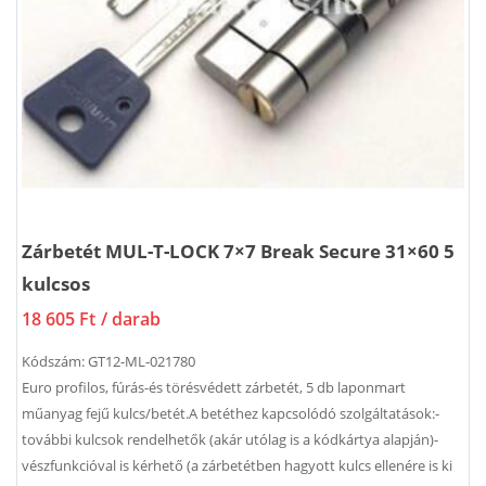
Zárbetét MUL-T-LOCK 7×7 Break Secure 31×60 5
kulcsos
18 605 Ft
/ darab
Kódszám:
GT12-ML-021780
Euro profilos, fúrás-és törésvédett zárbetét, 5 db laponmart
műanyag fejű kulcs/betét.A betéthez kapcsolódó szolgáltatások:-
további kulcsok rendelhetők (akár utólag is a kódkártya alapján)-
vészfunkcióval is kérhető (a zárbetétben hagyott kulcs ellenére is ki