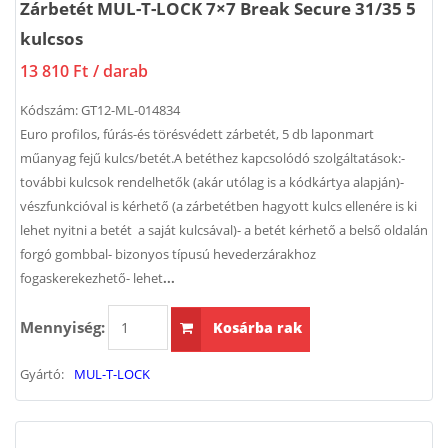
Zárbetét MUL-T-LOCK 7×7 Break Secure 31/35 5
kulcsos
13 810 Ft
/ darab
Kódszám:
GT12-ML-014834
Euro profilos, fúrás-és törésvédett zárbetét, 5 db laponmart
műanyag fejű kulcs/betét.A betéthez kapcsolódó szolgáltatások:-
további kulcsok rendelhetők (akár utólag is a kódkártya alapján)-
vészfunkcióval is kérhető (a zárbetétben hagyott kulcs ellenére is ki
lehet nyitni a betét a saját kulcsával)- a betét kérhető a belső oldalán
forgó gombbal- bizonyos típusú hevederzárakhoz
fogaskerekezhető- lehet
...
Mennyiség:
Kosárba rak
Gyártó:
MUL-T-LOCK