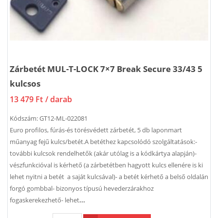
Zárbetét MUL-T-LOCK 7×7 Break Secure 33/43 5
kulcsos
13 479 Ft
/ darab
Kódszám:
GT12-ML-022081
Euro profilos, fúrás-és törésvédett zárbetét, 5 db laponmart
műanyag fejű kulcs/betét.A betéthez kapcsolódó szolgáltatások:-
további kulcsok rendelhetők (akár utólag is a kódkártya alapján)-
vészfunkcióval is kérhető (a zárbetétben hagyott kulcs ellenére is ki
lehet nyitni a betét a saját kulcsával)- a betét kérhető a belső oldalán
forgó gombbal- bizonyos típusú hevederzárakhoz
fogaskerekezhető- lehet
...