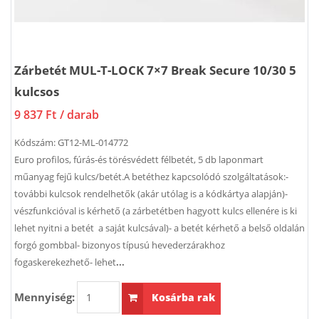
Zárbetét MUL-T-LOCK 7×7 Break Secure 10/30 5
kulcsos
9 837 Ft
/ darab
Kódszám:
GT12-ML-014772
Euro profilos, fúrás-és törésvédett félbetét, 5 db laponmart
műanyag fejű kulcs/betét.A betéthez kapcsolódó szolgáltatások:-
további kulcsok rendelhetők (akár utólag is a kódkártya alapján)-
vészfunkcióval is kérhető (a zárbetétben hagyott kulcs ellenére is ki
lehet nyitni a betét a saját kulcsával)- a betét kérhető a belső oldalán
forgó gombbal- bizonyos típusú hevederzárakhoz
fogaskerekezhető- lehet
...
Mennyiség:
Kosárba rak