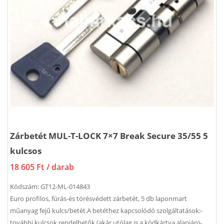
Zárbetét MUL-T-LOCK 7×7 Break Secure 35/55 5
kulcsos
18 605 Ft
/ darab
Kódszám:
GT12-ML-014843
Euro profilos, fúrás-és törésvédett zárbetét, 5 db laponmart
műanyag fejű kulcs/betét.A betéthez kapcsolódó szolgáltatások:-
további kulcsok rendelhetők (akár utólag is a kódkártya alapján)-