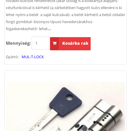
további kulcsok rendelhetők (akár utólag is a kódkártya alapján)-
vészfunkcióval is kérhető (a zárbetétben hagyott kulcs ellenére is ki
lehet nyitni a betét a saját kulcsával)- a betét kérhető a belső oldalán
forgó gombbal- bizonyos típusú hevederzárakhoz
fogaskerekezhető- lehet
...
Mennyiség:
Kosárba rak
Gyártó:
MUL-T-LOCK