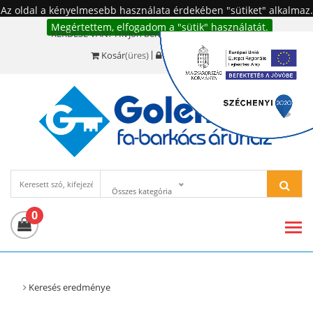
Az oldal a kényelmesebb használata érdekében "sütiket" alkalmaz.
Megértettem, elfogadom a "sütik" használatát.
KÉRDÉSE VAN? Hívjon bennünket!:
+36 20 977-6494
Kosár
(üres)
Bejelentkezés
Összes kategória
0
Keresés eredménye