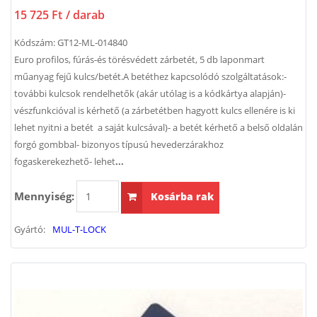
15 725 Ft
/ darab
Kódszám:
GT12-ML-014840
Euro profilos, fúrás-és törésvédett zárbetét, 5 db laponmart
műanyag fejű kulcs/betét.A betéthez kapcsolódó szolgáltatások:-
további kulcsok rendelhetők (akár utólag is a kódkártya alapján)-
vészfunkcióval is kérhető (a zárbetétben hagyott kulcs ellenére is ki
lehet nyitni a betét a saját kulcsával)- a betét kérhető a belső oldalán
forgó gombbal- bizonyos típusú hevederzárakhoz
fogaskerekezhető- lehet
...
Mennyiség:
Kosárba rak
Gyártó:
MUL-T-LOCK