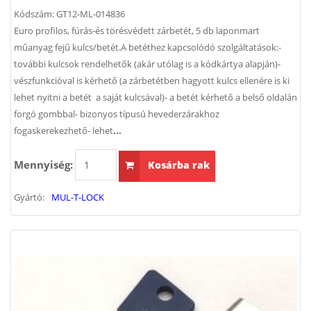
Kódszám:
GT12-ML-014836
Euro profilos, fúrás-és törésvédett zárbetét, 5 db laponmart
műanyag fejű kulcs/betét.A betéthez kapcsolódó szolgáltatások:-
további kulcsok rendelhetők (akár utólag is a kódkártya alapján)-
vészfunkcióval is kérhető (a zárbetétben hagyott kulcs ellenére is ki
lehet nyitni a betét a saját kulcsával)- a betét kérhető a belső oldalán
forgó gombbal- bizonyos típusú hevederzárakhoz
fogaskerekezhető- lehet
...
Mennyiség:
Kosárba rak
Gyártó:
MUL-T-LOCK