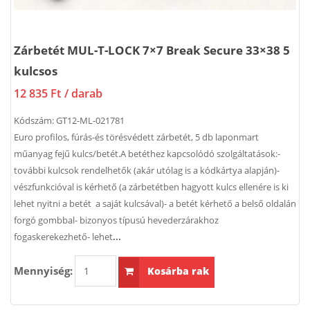
Zárbetét MUL-T-LOCK 7×7 Break Secure 33×38 5
kulcsos
12 835 Ft
/ darab
Kódszám:
GT12-ML-021781
Euro profilos, fúrás-és törésvédett zárbetét, 5 db laponmart
műanyag fejű kulcs/betét.A betéthez kapcsolódó szolgáltatások:-
további kulcsok rendelhetők (akár utólag is a kódkártya alapján)-
vészfunkcióval is kérhető (a zárbetétben hagyott kulcs ellenére is ki
lehet nyitni a betét a saját kulcsával)- a betét kérhető a belső oldalán
forgó gombbal- bizonyos típusú hevederzárakhoz
fogaskerekezhető- lehet
...
Mennyiség:
Kosárba rak