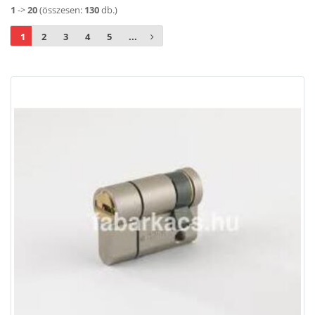
1
->
20
(összesen:
130
db.)
1
2
3
4
5
...