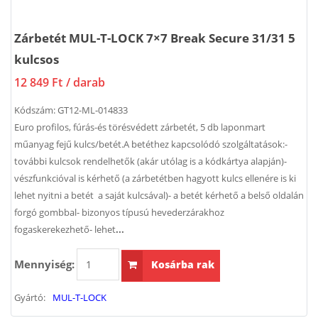
Zárbetét MUL-T-LOCK 7×7 Break Secure 31/31 5
kulcsos
12 849 Ft
/ darab
Kódszám:
GT12-ML-014833
Euro profilos, fúrás-és törésvédett zárbetét, 5 db laponmart
műanyag fejű kulcs/betét.A betéthez kapcsolódó szolgáltatások:-
további kulcsok rendelhetők (akár utólag is a kódkártya alapján)-
vészfunkcióval is kérhető (a zárbetétben hagyott kulcs ellenére is ki
lehet nyitni a betét a saját kulcsával)- a betét kérhető a belső oldalán
forgó gombbal- bizonyos típusú hevederzárakhoz
fogaskerekezhető- lehet
...
Mennyiség:
Kosárba rak
Gyártó:
MUL-T-LOCK