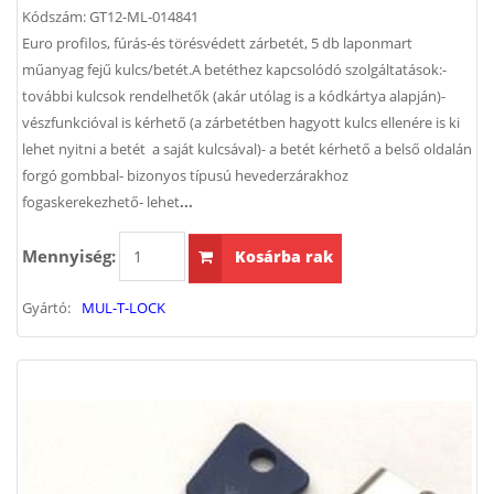
Kódszám:
GT12-ML-014841
Euro profilos, fúrás-és törésvédett zárbetét, 5 db laponmart
műanyag fejű kulcs/betét.A betéthez kapcsolódó szolgáltatások:-
további kulcsok rendelhetők (akár utólag is a kódkártya alapján)-
vészfunkcióval is kérhető (a zárbetétben hagyott kulcs ellenére is ki
lehet nyitni a betét a saját kulcsával)- a betét kérhető a belső oldalán
forgó gombbal- bizonyos típusú hevederzárakhoz
fogaskerekezhető- lehet
...
Mennyiség:
Kosárba rak
Gyártó:
MUL-T-LOCK