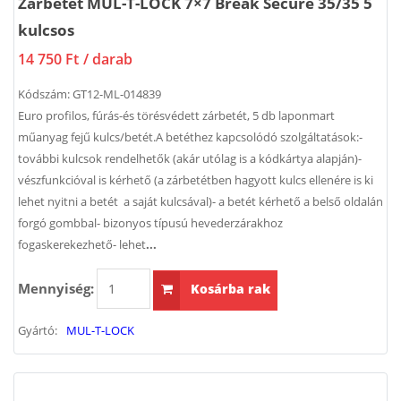
Zárbetét MUL-T-LOCK 7×7 Break Secure 35/35 5
kulcsos
14 750 Ft
/ darab
Kódszám:
GT12-ML-014839
Euro profilos, fúrás-és törésvédett zárbetét, 5 db laponmart
műanyag fejű kulcs/betét.A betéthez kapcsolódó szolgáltatások:-
további kulcsok rendelhetők (akár utólag is a kódkártya alapján)-
vészfunkcióval is kérhető (a zárbetétben hagyott kulcs ellenére is ki
lehet nyitni a betét a saját kulcsával)- a betét kérhető a belső oldalán
forgó gombbal- bizonyos típusú hevederzárakhoz
fogaskerekezhető- lehet
...
Mennyiség:
Kosárba rak
Gyártó:
MUL-T-LOCK