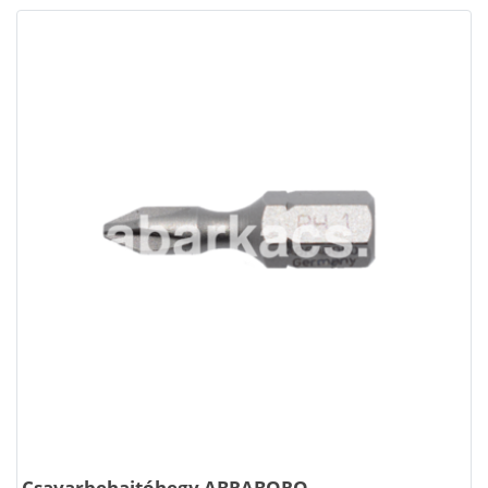
Csavarbehajtóhegy ABRABORO