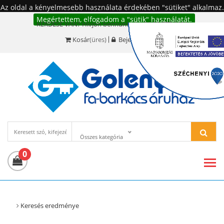
Az oldal a kényelmesebb használata érdekében "sütiket" alkalmaz.
Megértettem, elfogadom a "sütik" használatát.
KÉRDÉSE VAN? Hívjon bennünket!:
+36 20 977-6494
Kosár
(üres)
Bejelentkezés
Összes kategória
0
Keresés eredménye