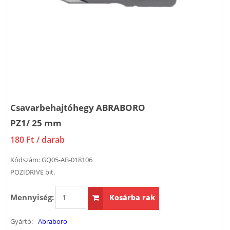
Csavarbehajtóhegy ABRABORO
PZ1/ 25 mm
180 Ft
/ darab
Kódszám:
GQ05-AB-018106
POZIDRIVE bit.
Mennyiség:
Kosárba rak
Gyártó:
Abraboro