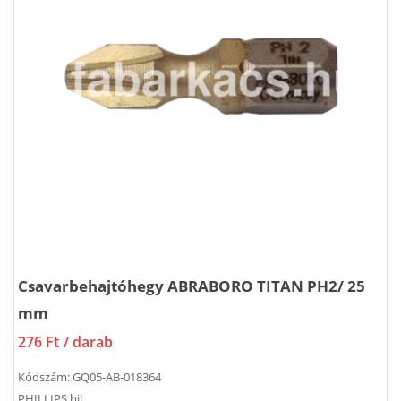
Csavarbehajtóhegy ABRABORO TITAN PH2/ 25
mm
276 Ft
/ darab
Kódszám:
GQ05-AB-018364
PHILLIPS bit.