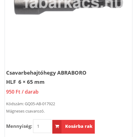
Csavarbehajtóhegy ABRABORO
HLF 6 × 65 mm
950 Ft
/ darab
Kódszám:
GQ05-AB-017922
Mágneses csavarozó.
Mennyiség:
Kosárba rak