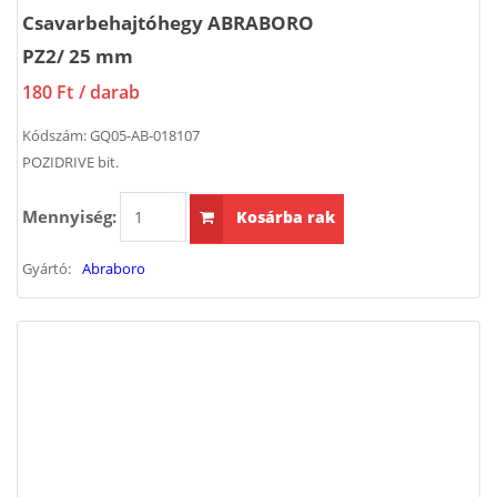
Csavarbehajtóhegy ABRABORO
PZ2/ 25 mm
180 Ft
/ darab
Kódszám:
GQ05-AB-018107
POZIDRIVE bit.
Mennyiség:
Kosárba rak
Gyártó:
Abraboro