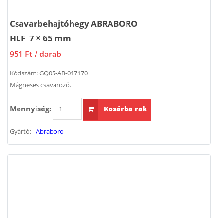
Csavarbehajtóhegy ABRABORO
HLF 7 × 65 mm
951 Ft
/ darab
Kódszám:
GQ05-AB-017170
Mágneses csavarozó.
Mennyiség:
Kosárba rak
Gyártó:
Abraboro