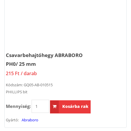
Csavarbehajtóhegy ABRABORO
PH0/ 25 mm
215 Ft
/ darab
Kódszám:
GQ05-AB-010515
PHILLIPS bit
Mennyiség:
Kosárba rak
Gyártó:
Abraboro