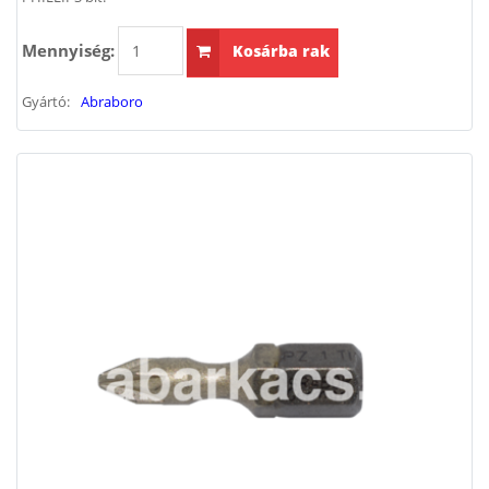
Mennyiség:
Kosárba rak
Gyártó:
Abraboro