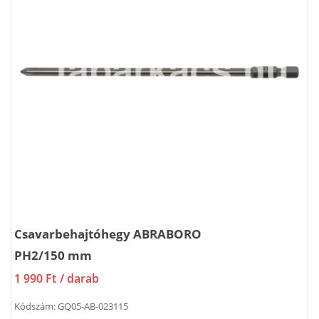
Csavarbehajtóhegy ABRABORO
PH2/150 mm
1 990 Ft
/ darab
Kódszám:
GQ05-AB-023115