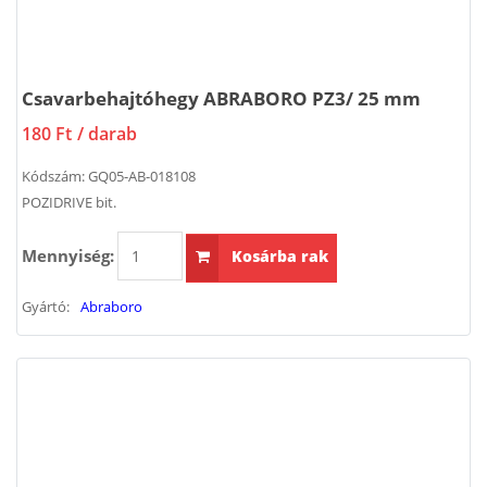
Csavarbehajtóhegy ABRABORO PZ3/ 25 mm
180 Ft
/ darab
Kódszám:
GQ05-AB-018108
POZIDRIVE bit.
Mennyiség:
Kosárba rak
Gyártó:
Abraboro