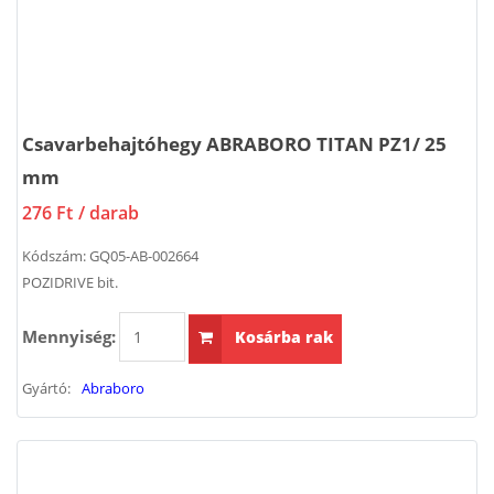
Csavarbehajtóhegy ABRABORO TITAN PZ1/ 25
mm
276 Ft
/ darab
Kódszám:
GQ05-AB-002664
POZIDRIVE bit.
Mennyiség:
Kosárba rak
Gyártó:
Abraboro