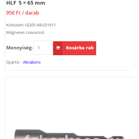
HLF 5 × 65 mm
950 Ft
/ darab
Kódszám:
GQ05-AB-021611
Mágneses csavarozó
Mennyiség:
Kosárba rak
Gyártó:
Abraboro