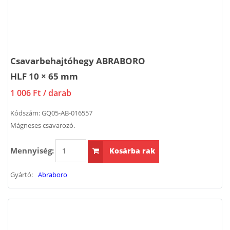
Csavarbehajtóhegy ABRABORO
HLF 10 × 65 mm
1 006 Ft
/ darab
Kódszám:
GQ05-AB-016557
Mágneses csavarozó.
Mennyiség:
Kosárba rak
Gyártó:
Abraboro