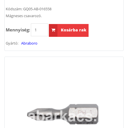
Kódszám:
GQ05-AB-016558
Mágneses csavarozó.
Mennyiség:
Kosárba rak
Gyártó:
Abraboro