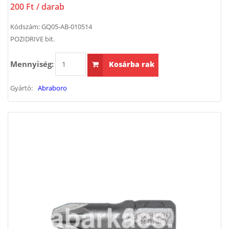
200 Ft
/ darab
Kódszám:
GQ05-AB-010514
POZIDRIVE bit.
Mennyiség:
Kosárba rak
Gyártó:
Abraboro