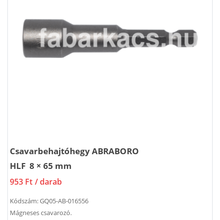
Csavarbehajtóhegy ABRABORO
HLF 8 × 65 mm
953 Ft
/ darab
Kódszám:
GQ05-AB-016556
Mágneses csavarozó.