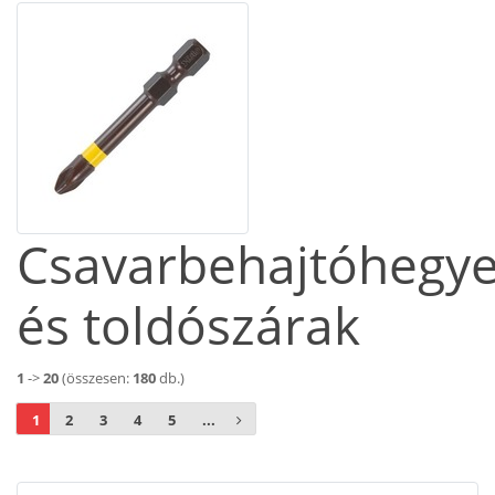
Csavarbehajtóhegy
és toldószárak
1
->
20
(összesen:
180
db.)
1
2
3
4
5
...