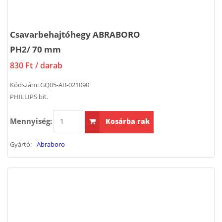
Csavarbehajtóhegy ABRABORO
PH2/ 70 mm
830 Ft
/ darab
Kódszám:
GQ05-AB-021090
PHILLIPS bit.
Mennyiség:
Kosárba rak
Gyártó:
Abraboro