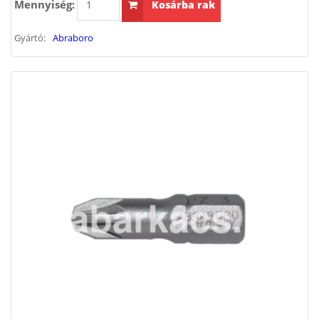
Mennyiség:
Kosárba rak
Gyártó:
Abraboro