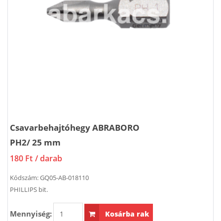
Csavarbehajtóhegy ABRABORO
PH2/ 25 mm
180 Ft
/ darab
Kódszám:
GQ05-AB-018110
PHILLIPS bit.
Mennyiség:
Kosárba rak