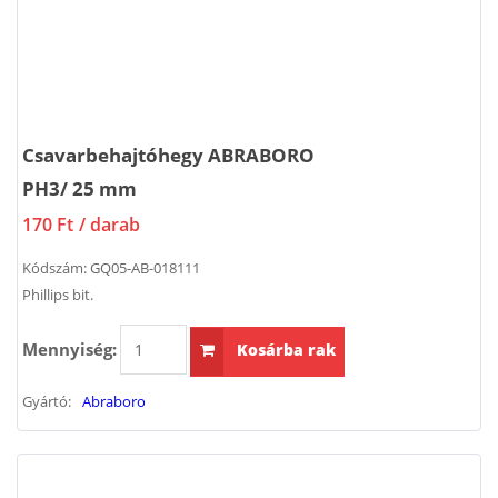
Csavarbehajtóhegy ABRABORO
PH3/ 25 mm
170 Ft
/ darab
Kódszám:
GQ05-AB-018111
Phillips bit.
Mennyiség:
Kosárba rak
Gyártó:
Abraboro