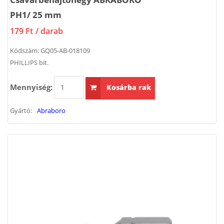
PH1/ 25 mm
179 Ft
/ darab
Kódszám:
GQ05-AB-018109
PHILLIPS bit.
Mennyiség:
Kosárba rak
Gyártó:
Abraboro