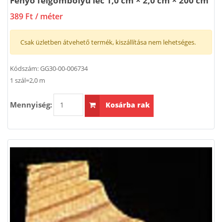
Fenyő félgömbölyű léc 1,0 cm × 2,0 cm × 200 cm
389 Ft
/ méter
Csak üzletben átvehető termék, kiszállítása nem lehetséges.
Kódszám:
GG30-00-006734
1 szál=2,0 m
Mennyiség:
Kosárba rak