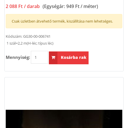
2 088 Ft
/ darab
(Egységár:
949 Ft / méter
)
Csak üzletben átvehető termék, kiszállítása nem lehetséges.
Kódszám:
GG30-00-006741
1 szál=2,2 m(H-léc; típus léc)
Mennyiség:
Kosárba rak