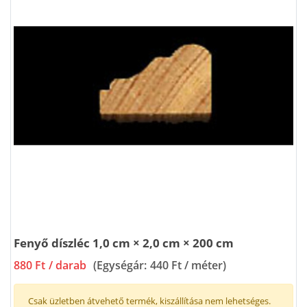
Fenyő díszléc 1,0 cm × 2,0 cm × 200 cm
880 Ft
/ darab
(Egységár:
440 Ft / méter
)
Csak üzletben átvehető termék, kiszállítása nem lehetséges.