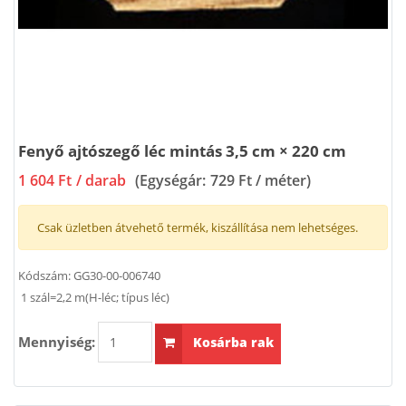
Fenyő ajtószegő léc mintás 3,5 cm × 220 cm
1 604 Ft
/ darab
(Egységár:
729 Ft / méter
)
Csak üzletben átvehető termék, kiszállítása nem lehetséges.
Kódszám:
GG30-00-006740
1 szál=2,2 m(H-léc; típus léc)
Mennyiség:
Kosárba rak