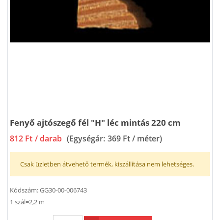
Fenyő ajtószegő fél "H" léc mintás 220 cm
812 Ft
/ darab
(Egységár:
369 Ft / méter
)
Csak üzletben átvehető termék, kiszállítása nem lehetséges.
Kódszám:
GG30-00-006743
1 szál=2,2 m