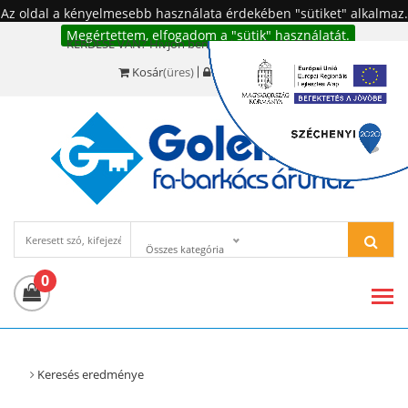
Az oldal a kényelmesebb használata érdekében "sütiket" alkalmaz.
Megértettem, elfogadom a "sütik" használatát.
KÉRDÉSE VAN? Hívjon bennünket!:
+36 20 977-6494
Kosár
(üres)
Bejelentkezés
Összes kategória
0
Keresés eredménye