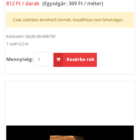
812 Ft
/ darab
(Egységár:
369 Ft / méter
)
Csak üzletben átvehető termék, kiszállítása nem lehetséges.
Kódszám:
GG30-00-006739
1 szál=2,2 m
Mennyiség:
Kosárba rak