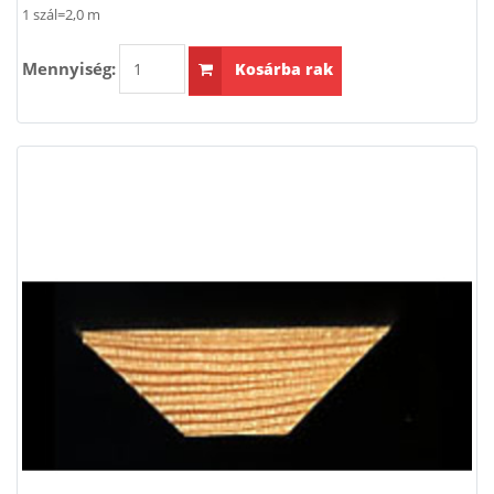
1 szál=2,0 m
Mennyiség:
Kosárba rak