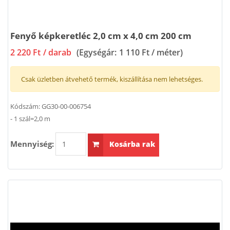
Fenyő képkeretléc 2,0 cm x 4,0 cm 200 cm
2 220 Ft
/ darab
(Egységár:
1 110 Ft / méter
)
Csak üzletben átvehető termék, kiszállítása nem lehetséges.
Kódszám:
GG30-00-006754
- 1 szál=2,0 m
Mennyiség:
Kosárba rak