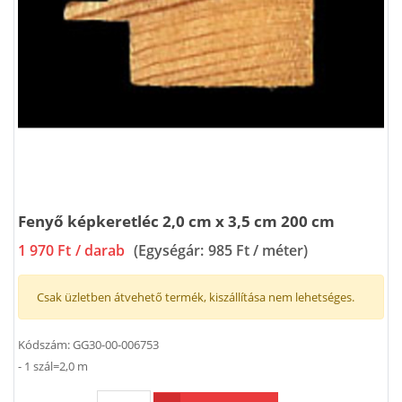
Fenyő képkeretléc 2,0 cm x 3,5 cm 200 cm
1 970 Ft
/ darab
(Egységár:
985 Ft / méter
)
Csak üzletben átvehető termék, kiszállítása nem lehetséges.
Kódszám:
GG30-00-006753
- 1 szál=2,0 m