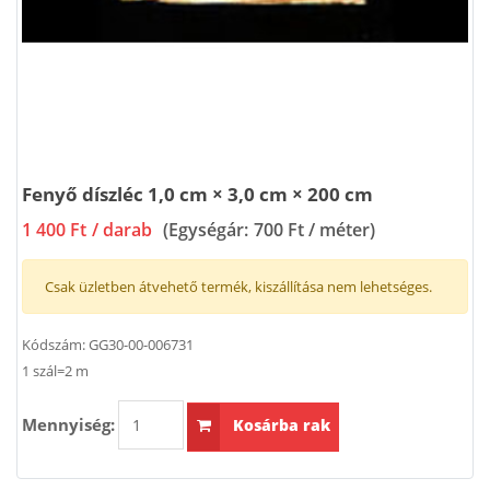
Fenyő díszléc 1,0 cm × 3,0 cm × 200 cm
1 400 Ft
/ darab
(Egységár:
700 Ft / méter
)
Csak üzletben átvehető termék, kiszállítása nem lehetséges.
Kódszám:
GG30-00-006731
1 szál=2 m
Mennyiség:
Kosárba rak