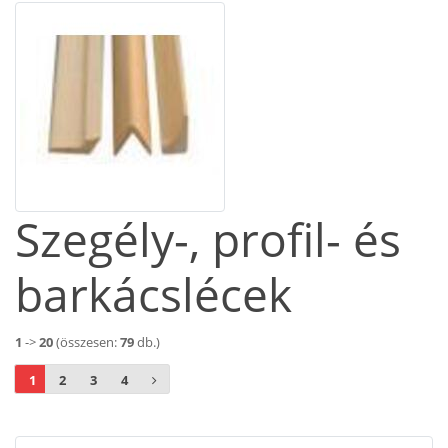
Szegély-, profil- és
barkácslécek
1
->
20
(összesen:
79
db.)
1
2
3
4