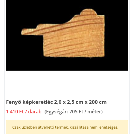
Fenyő képkeretléc 2,0 x 2,5 cm x 200 cm
1 410 Ft
/ darab
(Egységár:
705 Ft / méter
)
Csak üzletben átvehető termék, kiszállítása nem lehetséges.