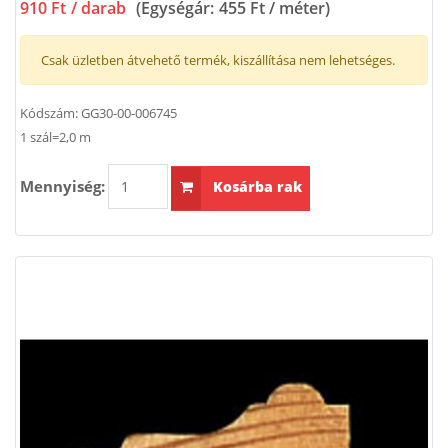
910 Ft
/ darab
(Egységár:
455 Ft / méter
)
Csak üzletben átvehető termék, kiszállítása nem lehetséges.
Kódszám:
GG30-00-006745
1 szál=2,0 m
Mennyiség:
Kosárba rak