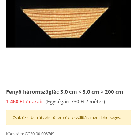
Fenyő háromszögléc 3,0 cm × 3,0 cm × 200 cm
1 460 Ft
/ darab
(Egységár:
730 Ft / méter
)
Csak üzletben átvehető termék, kiszállítása nem lehetséges.
Kódszám:
GG30-00-006749