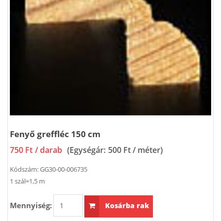
Fenyő greffléc 150 cm
750 Ft
/ darab
(Egységár:
500 Ft / méter
)
Kódszám:
GG30-00-006735
1 szál=1,5 m
Mennyiség:
Kosárba rak