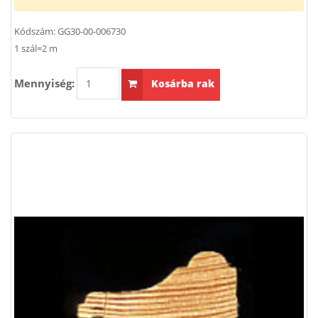
Kódszám:
GG30-00-006730
1 szál=2 m
Mennyiség:
Kosárba rak