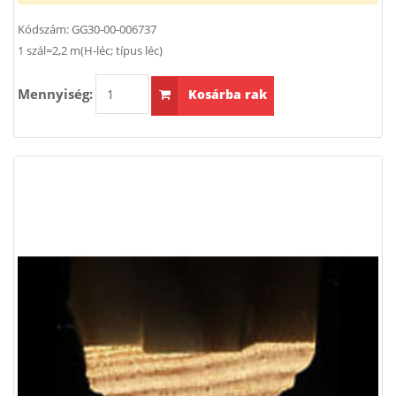
Kódszám:
GG30-00-006737
1 szál=2,2 m(H-léc; típus léc)
Mennyiség:
Kosárba rak