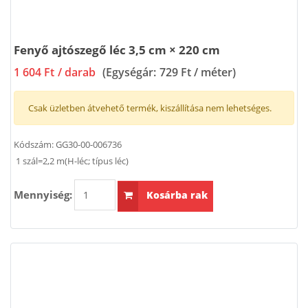
Fenyő ajtószegő léc 3,5 cm × 220 cm
1 604 Ft
/ darab
(Egységár:
729 Ft / méter
)
Csak üzletben átvehető termék, kiszállítása nem lehetséges.
Kódszám:
GG30-00-006736
1 szál=2,2 m(H-léc; típus léc)
Mennyiség:
Kosárba rak