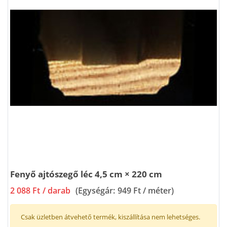
Fenyő ajtószegő léc 4,5 cm × 220 cm
2 088 Ft
/ darab
(Egységár:
949 Ft / méter
)
Csak üzletben átvehető termék, kiszállítása nem lehetséges.