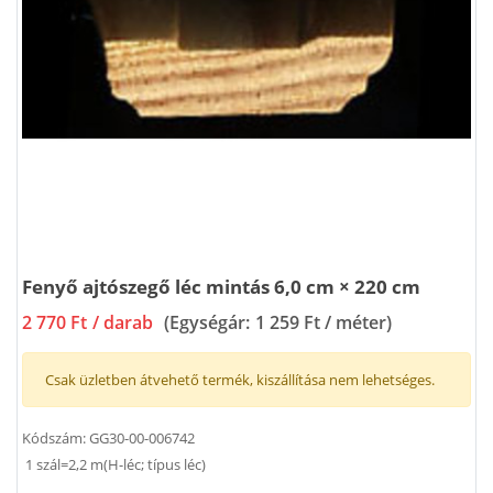
Fenyő ajtószegő léc mintás 6,0 cm × 220 cm
2 770 Ft
/ darab
(Egységár:
1 259 Ft / méter
)
Csak üzletben átvehető termék, kiszállítása nem lehetséges.
Kódszám:
GG30-00-006742
1 szál=2,2 m(H-léc; típus léc)