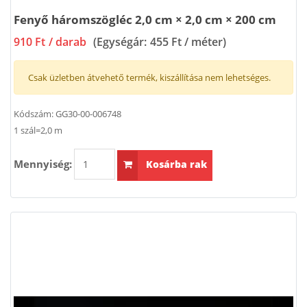
Fenyő háromszögléc 2,0 cm × 2,0 cm × 200 cm
910 Ft
/ darab
(Egységár:
455 Ft / méter
)
Csak üzletben átvehető termék, kiszállítása nem lehetséges.
Kódszám:
GG30-00-006748
1 szál=2,0 m
Mennyiség:
Kosárba rak