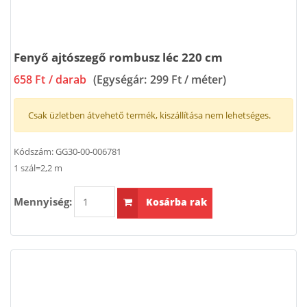
Fenyő ajtószegő rombusz léc 220 cm
658 Ft
/ darab
(Egységár:
299 Ft / méter
)
Csak üzletben átvehető termék, kiszállítása nem lehetséges.
Kódszám:
GG30-00-006781
1 szál=2,2 m
Mennyiség:
Kosárba rak