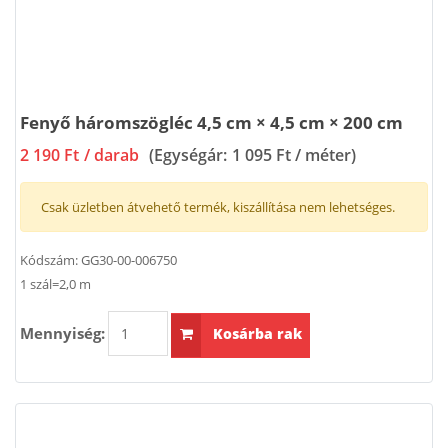
Fenyő háromszögléc 4,5 cm × 4,5 cm × 200 cm
2 190 Ft
/ darab
(Egységár:
1 095 Ft / méter
)
Csak üzletben átvehető termék, kiszállítása nem lehetséges.
Kódszám:
GG30-00-006750
1 szál=2,0 m
Mennyiség:
Kosárba rak