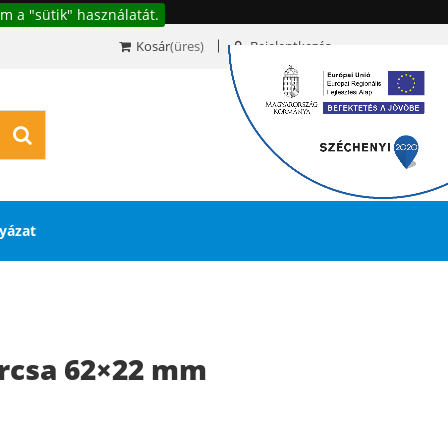
m a "sütik" használatát.
Kosár
(üres)
Bejelentkezés
0
yázat
árcsa 62×22 mm