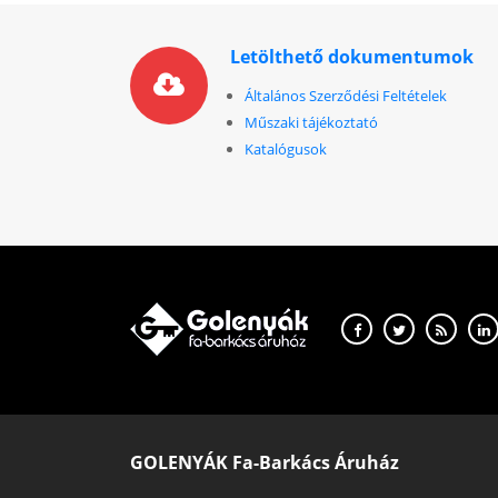
Letölthető dokumentumok
Általános Szerződési Feltételek
Műszaki tájékoztató
Katalógusok
GOLENYÁK Fa-Barkács Áruház