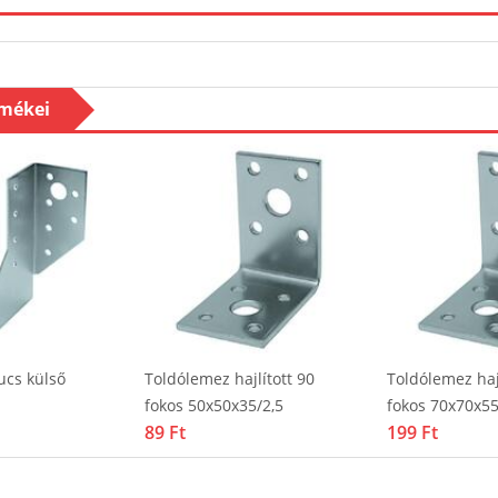
rmékei
cs külső
Toldólemez hajlított 90
Toldólemez hajl
fokos 50x50x35/2,5
fokos 70x70x55
89 Ft
199 Ft