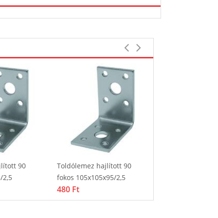
ított 90
Toldólemez hajlított 90
Toldólemez hajlí
/2,5
fokos 105x105x95/2,5
fokos erősített 7
480 Ft
195 Ft