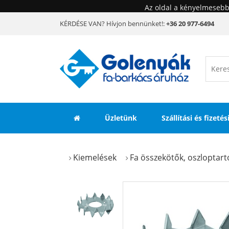
Az oldal a kényelmesebb
KÉRDÉSE VAN? Hívjon bennünket!:
+36 20 977-6494
Üzletünk
Szállítási és fizeté
Kiemelések
Fa összekötők, oszloptart