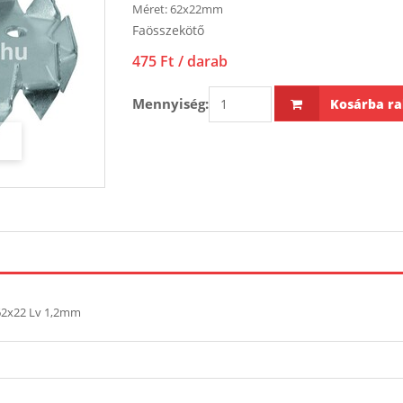
Méret:
62x22mm
Faösszekötő
475 Ft
/ darab
Mennyiség:
Kosárba ra
 62x22 Lv 1,2mm