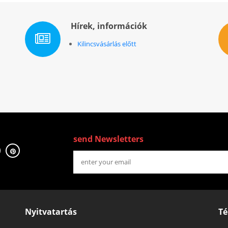
Hírek, információk
Kilincsvásárlás előtt
send Newsletters
Nyitvatartás
Té