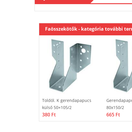
Faösszekötők - kategória további te
hajlított 90
Toldól. K gerendapapucs
Gerendapapu
tett 90x90x65/2,5
külső 50×105/2
80x150/2
380 Ft
665 Ft