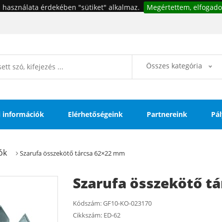
 használata érdekében "sütiket" alkalmaz.
Megértettem, elfogado
Összes kategória
si információk
Elérhetőségeink
Partnereink
Pál
ók
Szarufa összekötő tárcsa 62×22 mm
Szarufa összekötő t
Kódszám:
GF10-KO-023170
Cikkszám:
ED-62