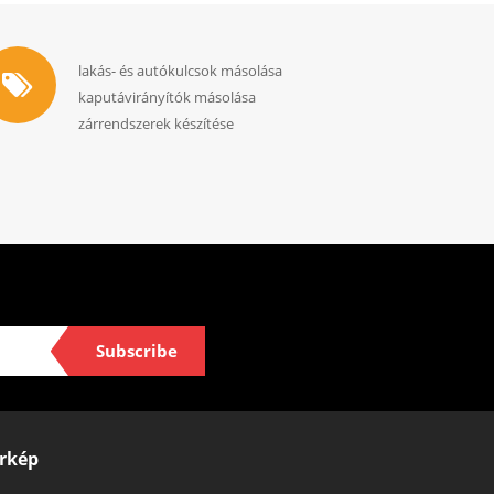
lakás- és autókulcsok másolása
kaputávirányítók másolása
zárrendszerek készítése
Subscribe
rkép