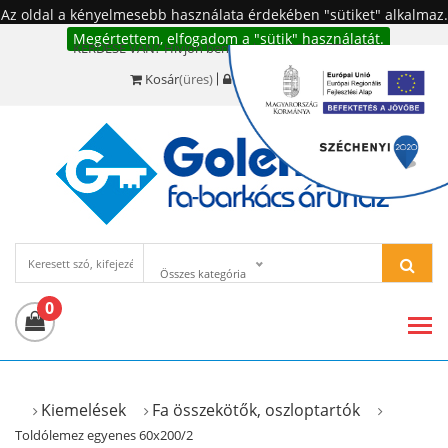
Az oldal a kényelmesebb használata érdekében "sütiket" alkalmaz.
Megértettem, elfogadom a "sütik" használatát.
KÉRDÉSE VAN? Hívjon bennünket!:
+36 20 977-6494
Kosár
(üres)
Bejelentkezés
Összes kategória
0
Kiemelések
Fa összekötők, oszloptartók
Toldólemez egyenes 60x200/2