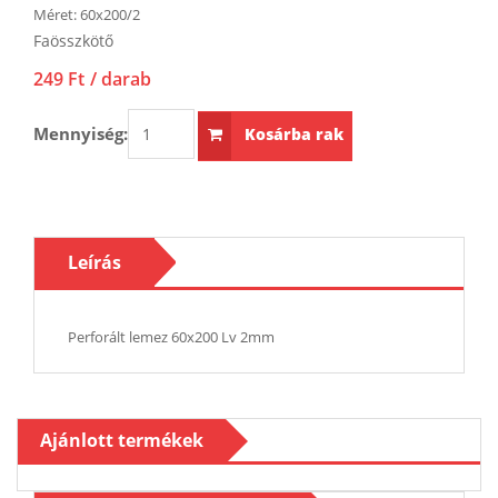
Méret:
60x200/2
Faösszkötő
249 Ft
/ darab
Mennyiség:
Kosárba rak
Leírás
Perforált lemez 60x200 Lv 2mm
Ajánlott termékek