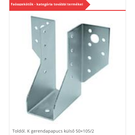
Faösszekötők - kategória további termékei
Toldól. K gerendapapucs külső 50×105/2
T