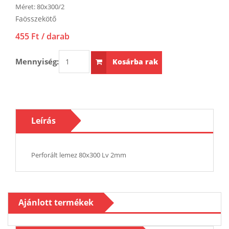
Méret:
80x300/2
Faösszekötő
455 Ft
/ darab
Mennyiség:
Kosárba rak
Leírás
Perforált lemez 80x300 Lv 2mm
Ajánlott termékek