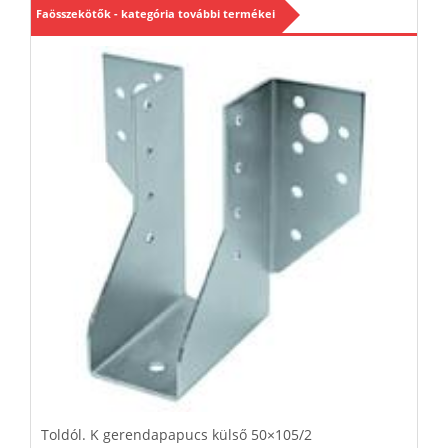
Faösszekötők - kategória további termékei
Toldól. K gerendapapucs külső 50×105/2
G