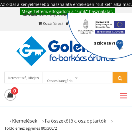
Az oldal a kényelmesebb használata érdekében "sütiket" alkalmaz.
Megértettem, elfogadom a "sütik" használatát.
KÉRDÉSE VAN? Hívjon bennünket!:
+36 20 977-6494
Kosár
(üres)
Bejelentkezés
Összes kategória
0
Kiemelések
Fa összekötők, oszloptartók
Toldólemez egyenes 80x300/2