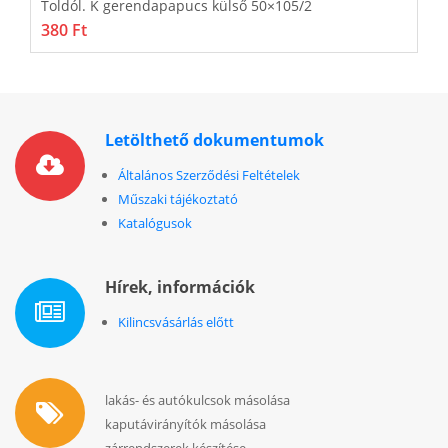
Toldól. K gerendapapucs külső 50×105/2
T
380 Ft
4
Letölthető dokumentumok
Általános Szerződési Feltételek
Műszaki tájékoztató
Katalógusok
Hírek, információk
Kilincsvásárlás előtt
lakás- és autókulcsok másolása
kaputávirányítók másolása