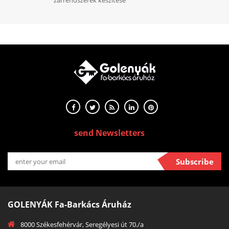
zárrendszerek készítése
send Newsletters
Subscribe
GOLENYÁK Fa-Barkács Áruház
8000 Székesfehérvár, Seregélyesi út 70./a