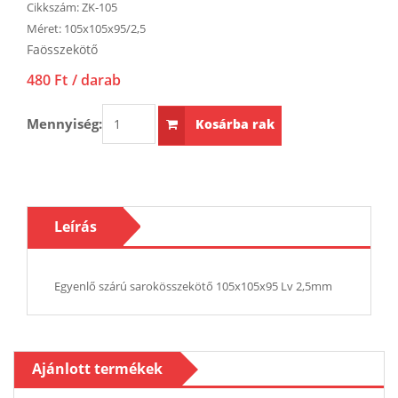
Cikkszám:
ZK-105
Méret:
105x105x95/2,5
Faösszekötő
480 Ft
/ darab
Mennyiség:
Kosárba rak
Leírás
Egyenlő szárú sarokösszekötő 105x105x95 Lv 2,5mm
Ajánlott termékek