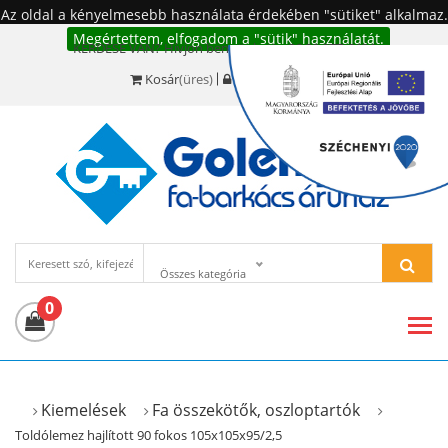
Az oldal a kényelmesebb használata érdekében "sütiket" alkalmaz.
Megértettem, elfogadom a "sütik" használatát.
KÉRDÉSE VAN? Hívjon bennünket!:
+36 20 977-6494
Kosár
(üres)
Bejelentkezés
Összes kategória
0
Kiemelések
Fa összekötők, oszloptartók
Toldólemez hajlított 90 fokos 105x105x95/2,5