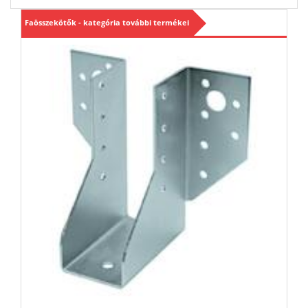
Faösszekötők - kategória további termékei