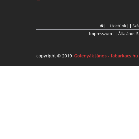
|
Üzletünk
|
Szá
Impresszum
|
Általános S
copyright © 2019
Golenyák János - fabarkacs.hu