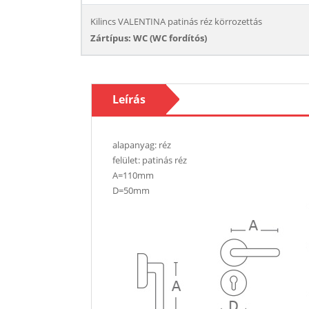
Kilincs VALENTINA patinás réz körrozettás
Zártípus: WC (WC fordítós)
Leírás
alapanyag: réz
felület: patinás réz
A=110mm
D=50mm