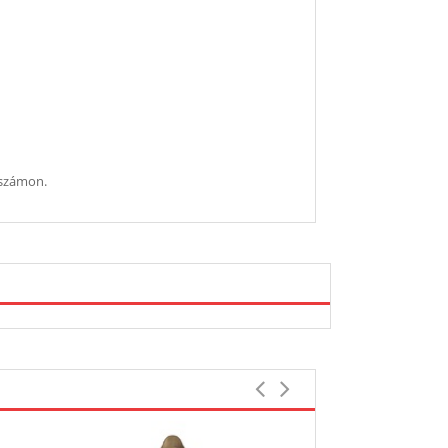
nszámon.