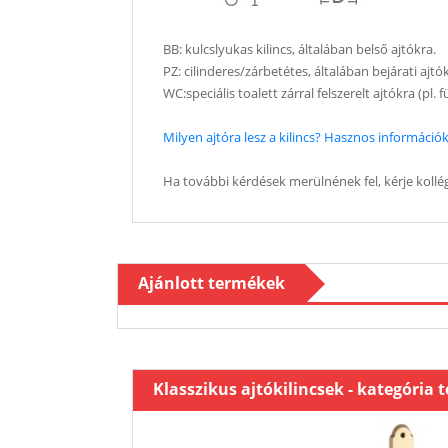
BB: kulcslyukas kilincs, általában belső ajtókra.
PZ: cilinderes/zárbetétes, általában bejárati ajtó
WC:speciális toalett zárral felszerelt ajtókra (pl.
Milyen ajtóra lesz a kilincs? Hasznos információk 
Ha további kérdések merülnének fel, kérje kollég
Ajánlott termékek
Klasszikus ajtókilincsek - kategória 