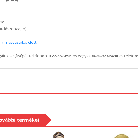
kra.
 fürdőszobaajtó).
kilincsvásárlás előtt
áink segítségét telefonon, a
22-337-696
-os vagy a
06-20-977-6494
-es telefo
további termékei