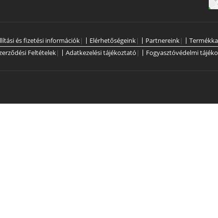
llítási és fizetési információk
|
Elérhetőségeink
|
Partnereink
|
Termékka
zerződési Feltételek
|
Adatkezelési tájékoztató
|
Fogyasztóvédelmi tájéko