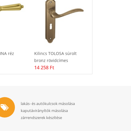
INA réz
Kilincs TOLOSA súrolt
Kilincs TOLOSA s
15 364 Ft
bronz rövidcímes
14 258 Ft
lakás- és autókulcsok másolása
kaputávirányítók másolása
zárrendszerek készítése