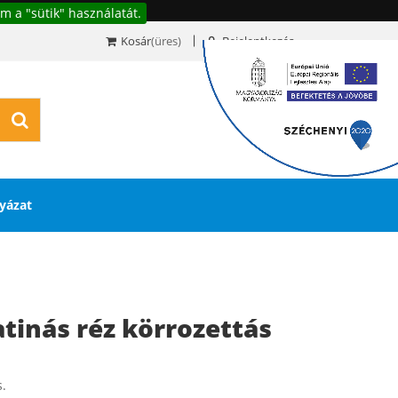
m a "sütik" használatát.
Kosár
(üres)
Bejelentkezés
0
yázat
tinás réz körrozettás
s.