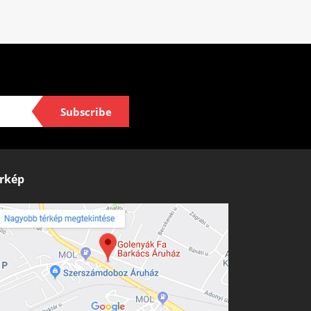
Subscribe
rkép