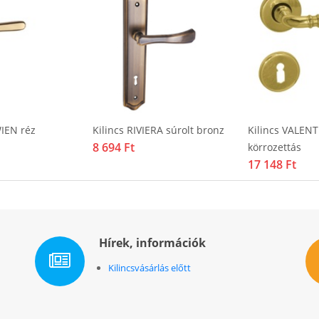
WIEN réz
Kilincs RIVIERA súrolt bronz
Kilincs VALENT
8 694 Ft
körrozettás
17 148 Ft
Hírek, információk
Kilincsvásárlás előtt