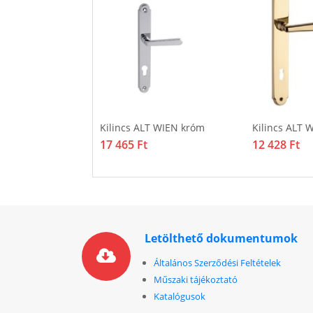
LENTINA patinás
Kilincs ALT WIEN króm
Kilincs ALT 
17 465 Ft
12 428 Ft
Letölthető dokumentumok
Általános Szerződési Feltételek
Műszaki tájékoztató
Katalógusok