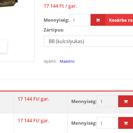
17 144 Ft
/ gar.
Mennyiség:
Kosárba ra
Zártípus:
Gyártó:
Maestro
17 144 Ft
/ gar.
Mennyiség:
17 144 Ft
/ gar.
Mennyiség: