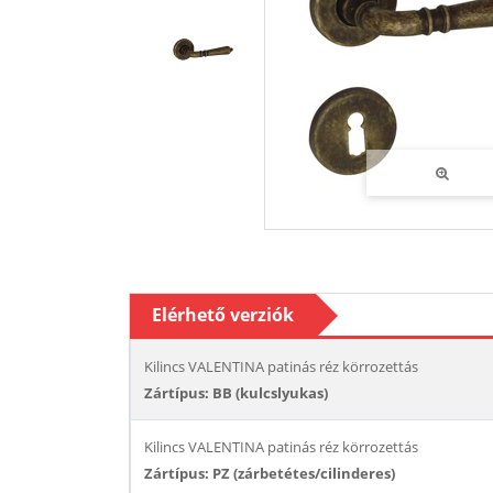
Elérhető verziók
Kilincs VALENTINA patinás réz körrozettás
Zártípus: BB (kulcslyukas)
Kilincs VALENTINA patinás réz körrozettás
Zártípus: PZ (zárbetétes/cilinderes)