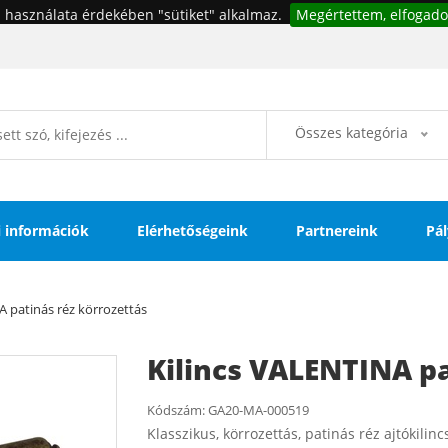
 használata érdekében "sütiket" alkalmaz.
Megértettem, elfogado
Összes kategória
si információk
Elérhetőségeink
Partnereink
Pál
A patinás réz körrozettás
Kilincs VALENTINA pa
Kódszám:
GA20-MA-000519
Klasszikus, körrozettás, patinás réz ajtókilinc