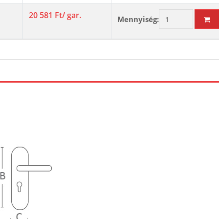
20 581 Ft
/ gar.
Mennyiség: