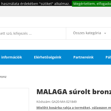
 használata érdekében "sütiket" alkalmaz.
Megértettem, elfogado
Összes kategória
si információk
Elérhetőségeink
Partnereink
Pál
ronz
MALAGA súrolt bron
Kódszám:
GA20-MA-021849
Mielőtt kosárba rakja a terméket, válasszon m