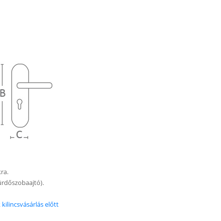
kra.
 fürdőszobaajtó).
kilincsvásárlás előtt