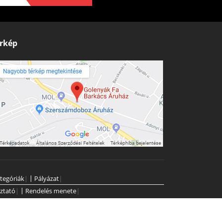
rkép
tegóriák
|
Pályázat
|
ztató
|
Rendelés menete
|