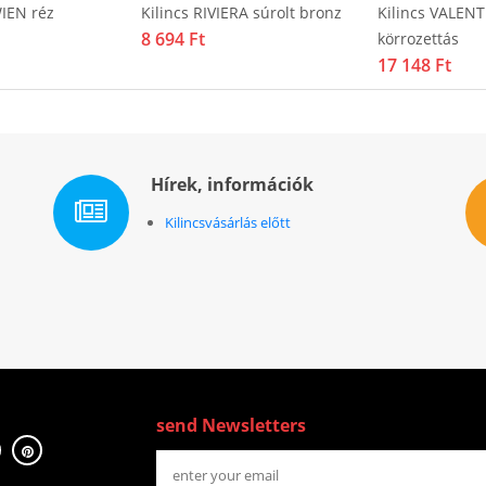
WIEN réz
Kilincs RIVIERA súrolt bronz
Kilincs VALENT
8 694 Ft
körrozettás
17 148 Ft
Hírek, információk
Kilincsvásárlás előtt
send Newsletters