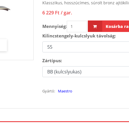
Klasszikus, hosszúcímes, súrolt bronz ajtókili
6 229 Ft
/ gar.
Mennyiség:
Kosárba ra
Kilincstengely-kulcslyuk távolság:
Zártípus:
Gyártó:
Maestro