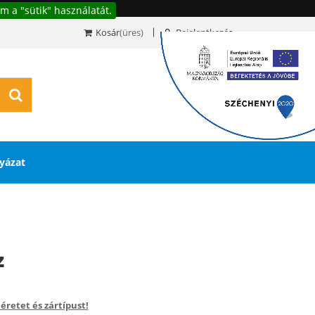
m a "sütik" használatát.
Kosár
(üres)
Bejelentkezés
0
yázat
z
éretet és zártípust!