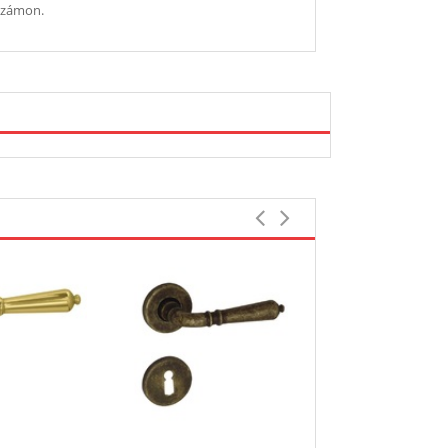
nszámon.