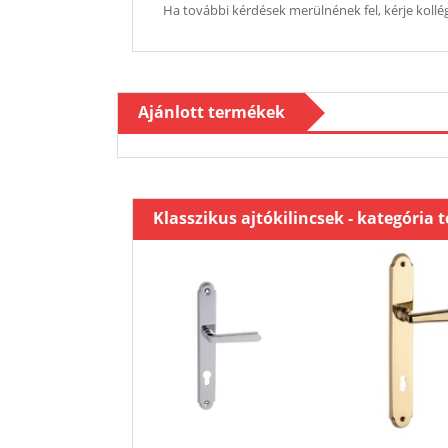
Ha további kérdések merülnének fel, kérje kollég
Ajánlott termékek
Klasszikus ajtókilincsek - kategória 