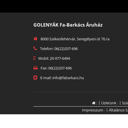
GOLENYÁK Fa-Barkács Áruház
8000 Székesfehérvár, Seregélyesi út 70./a
Telefon: 06(22)337-696
Mobil: 20-977-6494
Fax: 06(22)337-696
E-mail: info@fabarkacs.hu
|
Üzletünk
|
Szá
Impresszum
|
Általános S