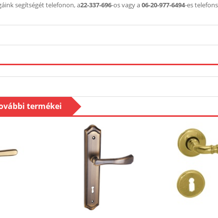
áink segítségét telefonon, a
22-337-696
-os vagy a
06-20-977-6494
-es telefo
további termékei