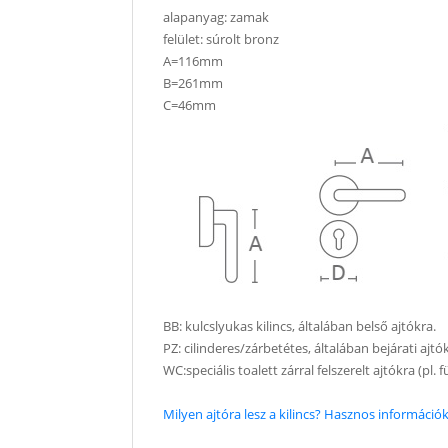
alapanyag: zamak
felület: súrolt bronz
A=116mm
B=261mm
C=46mm
BB: kulcslyukas kilincs, általában belső ajtókra.
PZ: cilinderes/zárbetétes, általában bejárati ajtó
WC:speciális toalett zárral felszerelt ajtókra (pl.
Milyen ajtóra lesz a kilincs? Hasznos információk 