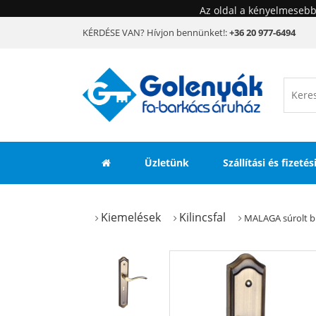
Az oldal a kényelmesebb
KÉRDÉSE VAN? Hívjon bennünket!:
+36 20 977-6494
Üzletünk
Szállítási és fizeté
Kiemelések
Kilincsfal
MALAGA súrolt b