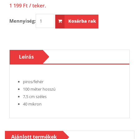
1 199 Ft
/ teker.
Mennyiség:
Kosárba rak
Leírás
piros/fehér
100 méter hosszú
7,5 cm széles
40 mikron
Ajánlott termékek