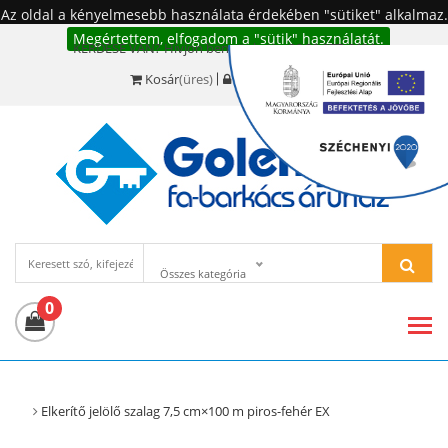
Az oldal a kényelmesebb használata érdekében "sütiket" alkalmaz.
Megértettem, elfogadom a "sütik" használatát.
KÉRDÉSE VAN? Hívjon bennünket!:
+36 20 977-6494
Kosár
(üres)
Bejelentkezés
Összes kategória
0
Elkerítő jelölő szalag 7,5 cm×100 m piros-fehér EX