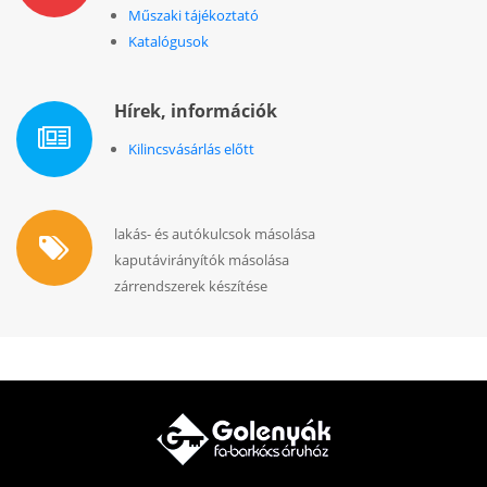
Műszaki tájékoztató
Katalógusok
Hírek, információk
Kilincsvásárlás előtt
lakás- és autókulcsok másolása
kaputávirányítók másolása
zárrendszerek készítése