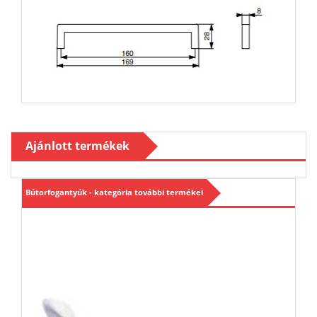
Ajánlott termékek
Bútorfogantyúk - kategória további termékei