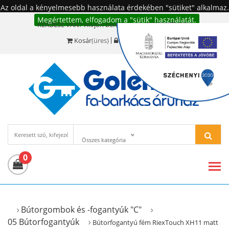
Az oldal a kényelmesebb használata érdekében "sütiket" alkalmaz.
Megértettem, elfogadom a "sütik" használatát.
KÉRDÉSE VAN? Hívjon bennünket!:
+36 20 977-6494
Kosár
(üres)
Bejelentkezés
Összes kategória
0
Bútorgombok és -fogantyúk "C"
05 Bútorfogantyúk
Bútorfogantyú fém RiexTouch XH11 matt