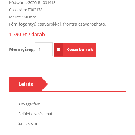
Kódszám:
GC05-RI-031418
Cikkszám:
F002178
Méret:
160 mm
Fém fogantyú csavarokkal, frontra csavarozható.
1 390 Ft
/ darab
Mennyiség:
Kosárba rak
Leírás
Anyaga: fém
Felületkezelés: matt
Szín: króm