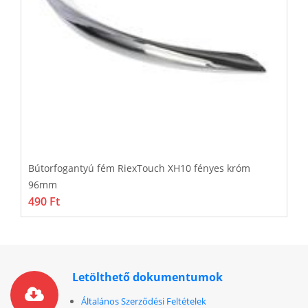
m
Bútorfogantyú fém RiexTouch XH10 fényes króm
B
96mm
1
490 Ft
6
Letölthető dokumentumok
Általános Szerződési Feltételek