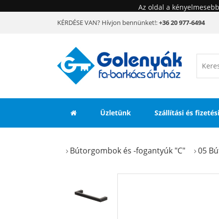
Az oldal a kényelmesebb
KÉRDÉSE VAN? Hívjon bennünket!:
+36 20 977-6494
Üzletünk
Szállítási és fizeté
Bútorgombok és -fogantyúk "C"
05 Bú