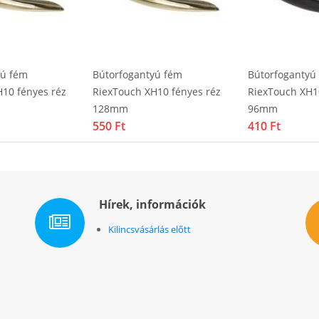
yú fém
Bútorfogantyú fém
Bútorfogantyú
10 fényes réz
RiexTouch XH10 fényes réz
RiexTouch XH1
128mm
96mm
550 Ft
410 Ft
Hírek, információk
Kilincsvásárlás előtt