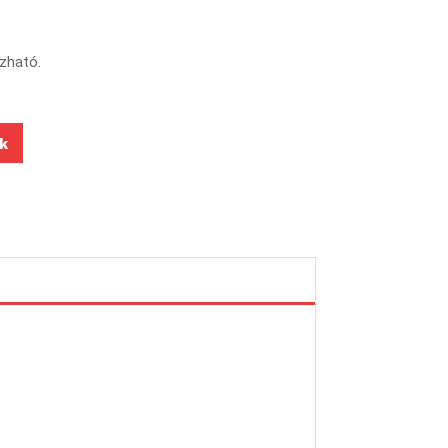
zható.
k