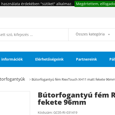
 használata érdekében "sütiket" alkalmaz.
Megértettem, elfogado
Összes kategória
si információk
Elérhetőségeink
Partnereink
Pál
torfogantyúk
Bútorfogantyú fém RiexTouch XH11 matt fekete 96m
Bútorfogantyú fém 
fekete 96mm
Kódszám:
GC05-RI-031419