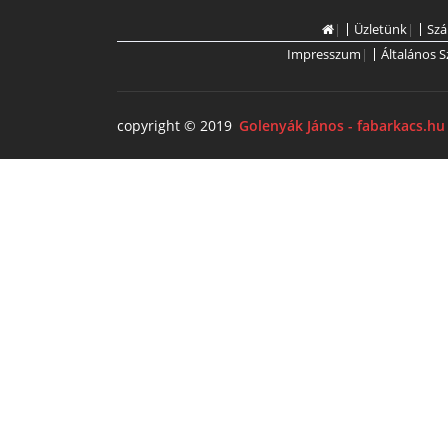
|
Üzletünk
|
Szá
Impresszum
|
Általános S
copyright © 2019
Golenyák János - fabarkacs.hu