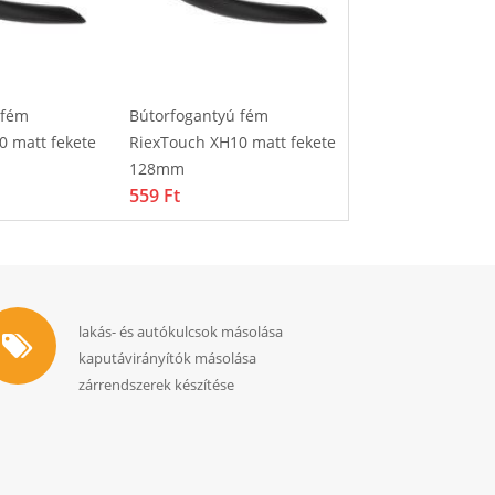
 fém
Bútorfogantyú fém
Bútorfogantyú f
0 matt fekete
RiexTouch XH10 matt fekete
RiexTouch XH10 
128mm
96mm
559 Ft
545 Ft
lakás- és autókulcsok másolása
kaputávirányítók másolása
zárrendszerek készítése