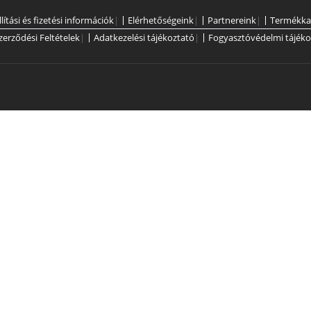
llítási és fizetési információk
|
Elérhetőségeink
|
Partnereink
|
Termékka
zerződési Feltételek
|
Adatkezelési tájékoztató
|
Fogyasztóvédelmi tájéko