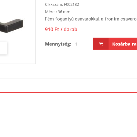
Cikkszám:
F002182
Méret:
96 mm
Fém fogantyú csavarokkal, a frontra csavaro
910 Ft
/ darab
Mennyiség:
Kosárba ra