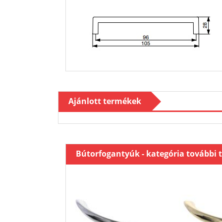
Ajánlott termékek
Bútorfogantyúk - kategória további 