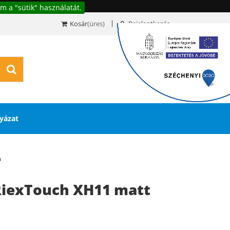
m a "sütik" használatát.
Kosár
(üres)
Bejelentkezés
0
yázat
m
RiexTouch XH11 matt