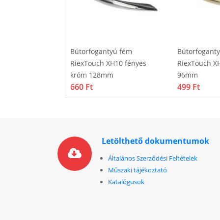
tyú fém
Bútorfogantyú fém
Bútorfogant
 XH10 matt króm
RiexTouch XH10 fényes
RiexTouch XH
króm 128mm
96mm
660 Ft
499 Ft
Letölthető dokumentumok
Általános Szerződési Feltételek
Műszaki tájékoztató
Katalógusok