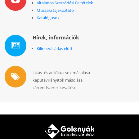
Általános Szerződési Feltételek
Műszaki tájékoztató
Katalógusok
Hírek, információk
Kilincsvásárlás előtt
lakás- és autókulcsok másolása
kaputávirányítók másolása
zárrendszerek készítése