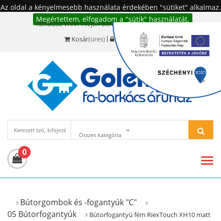
Az oldal a kényelmesebb használata érdekében "sütiket" alkalmaz.
Megértettem, elfogadom a "sütik" használatát.
KÉRDÉSE VAN? Hívjon bennünket!:
+36 20 977-6494
Kosár
(üres)
Bejelentkezés
Összes kategória
0
Bútorgombok és -fogantyúk "C"
05 Bútorfogantyúk
Bútorfogantyú fém RiexTouch XH10 matt