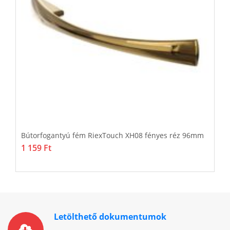
Bútorfogantyú fém RiexTouch XH08 fényes réz 96mm
B
1 159 Ft
1
Letölthető dokumentumok