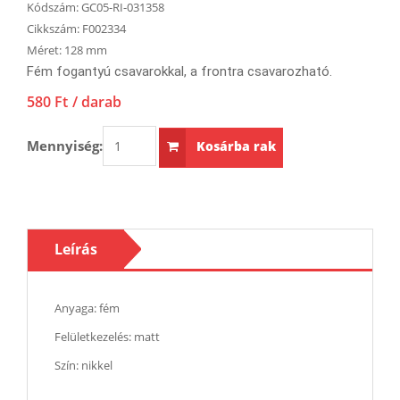
Kódszám:
GC05-RI-031358
Cikkszám:
F002334
Méret:
128 mm
Fém fogantyú csavarokkal, a frontra csavarozható.
580 Ft
/ darab
Mennyiség:
Kosárba rak
Leírás
Anyaga: fém
Felületkezelés: matt
Szín: nikkel