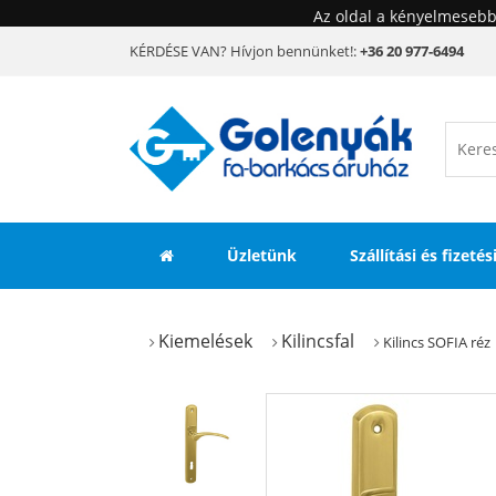
Az oldal a kényelmesebb
KÉRDÉSE VAN? Hívjon bennünket!:
+36 20 977-6494
Üzletünk
Szállítási és fizeté
Kiemelések
Kilincsfal
Kilincs SOFIA réz