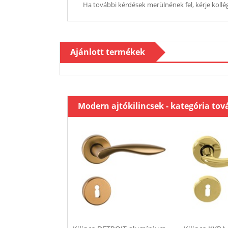
Ha további kérdések merülnének fel, kérje kollég
Ajánlott termékek
Modern ajtókilincsek - kategória tov