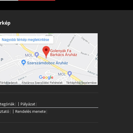
rkép
tegóriák
|
Pályázat
|
ztató
|
Rendelés menete
|