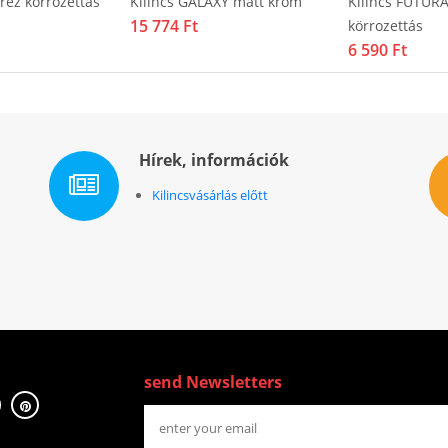
réz körrozettás
Kilincs GALAXY matt króm
Kilincs FUTURA
15 774 Ft
körrozettás
6 590 Ft
Hírek, információk
Kilincsvásárlás előtt
send Newsletters