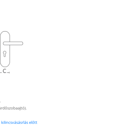
.
 fürdőszobaajtó).
kilincsvásásrlás előtt