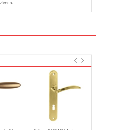
nszámon.