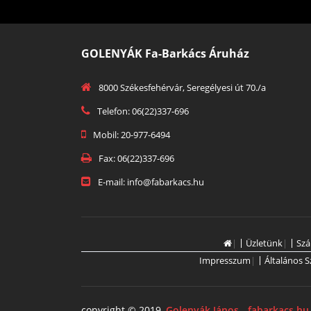
GOLENYÁK Fa-Barkács Áruház
8000 Székesfehérvár, Seregélyesi út 70./a
Telefon: 06(22)337-696
Mobil: 20-977-6494
Fax: 06(22)337-696
E-mail: info@fabarkacs.hu
|
Üzletünk
|
Szá
Impresszum
|
Általános S
copyright © 2019
Golenyák János - fabarkacs.hu