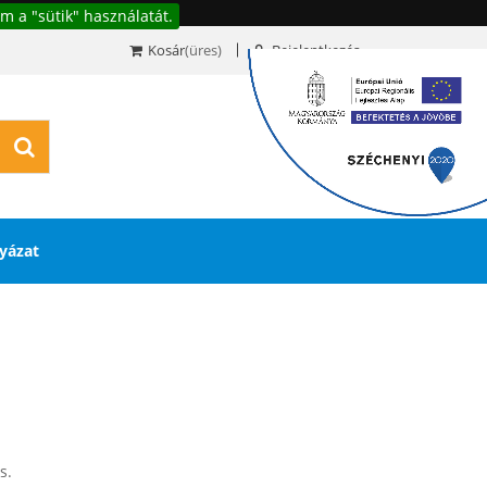
m a "sütik" használatát.
Kosár
(üres)
Bejelentkezés
0
yázat
s.