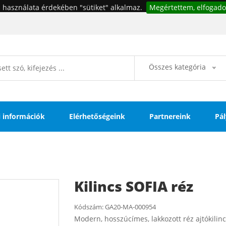
 használata érdekében "sütiket" alkalmaz.
Megértettem, elfogado
Összes kategória
si információk
Elérhetőségeink
Partnereink
Pál
Kilincs SOFIA réz
Kódszám:
GA20-MA-000954
Modern, hosszúcímes, lakkozott réz ajtókilinc