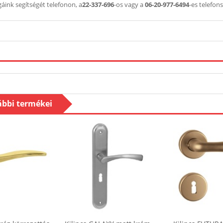
áink segítségét telefonon, a
22-337-696
-os vagy a
06-20-977-6494
-es telefo
ábbi termékei