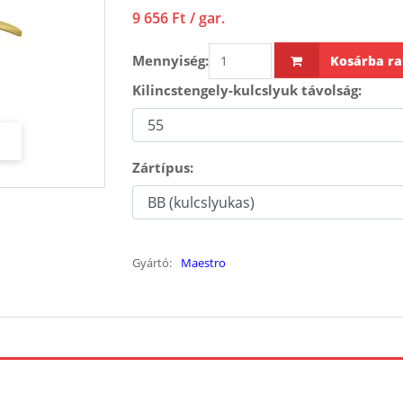
9 656 Ft
/ gar.
Mennyiség:
Kosárba ra
Kilincstengely-kulcslyuk távolság:
Zártípus:
Gyártó:
Maestro