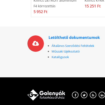
IA antik
Kilincs DETROIT alumínium
Kilincs KYRA 
15 251 Ft
F4 körrozettás
5 952 Ft
Letölthető dokumentumok
Általános Szerződési Feltételek
Műszaki tájékoztató
Katalógusok