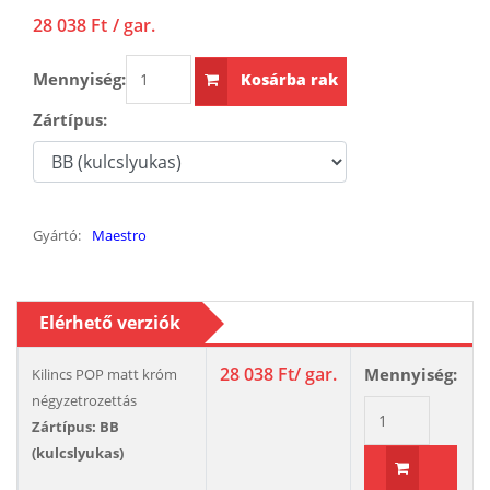
28 038 Ft
/ gar.
Mennyiség:
Kosárba rak
Zártípus:
Gyártó:
Maestro
Elérhető verziók
28 038 Ft
/ gar.
Mennyiség:
Kilincs POP matt króm
négyzetrozettás
Zártípus: BB
(kulcslyukas)