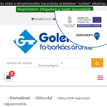
Az oldal a kényelmesebb használata érdekében "sütiket" alkalmaz.
Megértettem, elfogadom a "sütik" használatát.
KÉRDÉSE VAN? Hívjon bennünket!:
+36 20 977-6494
Kosár
(üres)
Bejelentkezés
Összes kategória
0
Kiemelések
Kilincsfal
Kilincs POP matt króm
négyzetrozettás