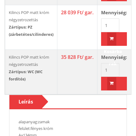
Kosárba
28 039 Ft
/ gar.
Mennyiség:
Kilincs POP matt króm
rak
négyzetrozettás
Zártípus: PZ
(zárbetétes/cilinderes)
Kosárba
35 828 Ft
/ gar.
Mennyiség:
Kilincs POP matt króm
rak
négyzetrozettás
Zártípus: WC (WC
fordítós)
Kosárba
Leírás
rak
alapanyag:zamak
felület:fényes króm
A=134mm