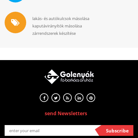
lakás- és autókulcsok másolása
kaputávirányítók másolása
zárrendszerek készítése
send Newsletters
Subscribe