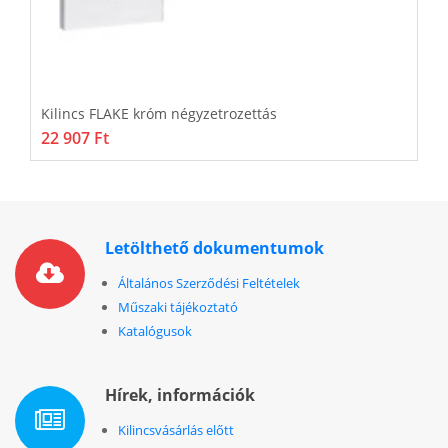
Kilincs FLAKE króm négyzetrozettás
K
22 907 Ft
7
Letölthető dokumentumok
Általános Szerződési Feltételek
Műszaki tájékoztató
Katalógusok
Hírek, információk
Kilincsvásárlás előtt