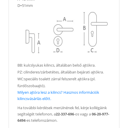
D=51mm
BB: kulcslyukas kilincs, általában belső ajtókra.
PZ: cilinderes/zárbetétes, általában bejárati ajtókra.
WC:speciális toalett zárral felszerelt ajtókra (pl.
fürdőszobaajtó).
Milyen ajtóra lesz a kilincs? Hasznos információk
kilincsvásárlás előtt.
Ha további kérdések merülnének fel, kérje kollégáink
segítségét telefonon, a
22-337-696
-os vagy a
06-20-977-
6494
-es telefonszámon.